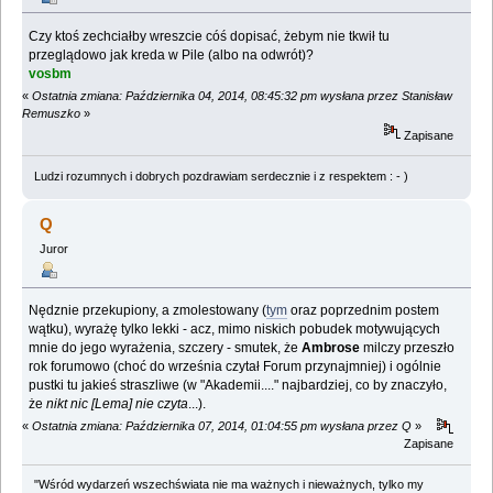
Czy ktoś zechciałby wreszcie cóś dopisać, żebym nie tkwił tu
przeglądowo jak kreda w Pile (albo na odwrót)?
vosbm
«
Ostatnia zmiana: Października 04, 2014, 08:45:32 pm wysłana przez Stanisław
Remuszko
»
Zapisane
Ludzi rozumnych i dobrych pozdrawiam serdecznie i z respektem : - )
Q
Juror
Nędznie przekupiony, a zmolestowany (
tym
oraz poprzednim postem
wątku), wyrażę tylko lekki - acz, mimo niskich pobudek motywujących
mnie do jego wyrażenia, szczery - smutek, że
Ambrose
milczy przeszło
rok forumowo (choć do września czytał Forum przynajmniej) i ogólnie
pustki tu jakieś straszliwe (w "Akademii...." najbardziej, co by znaczyło,
że
nikt nic [Lema] nie czyta
...).
«
Ostatnia zmiana: Października 07, 2014, 01:04:55 pm wysłana przez Q
»
Zapisane
"Wśród wydarzeń wszechświata nie ma ważnych i nieważnych, tylko my