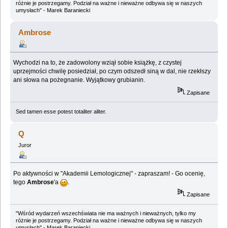
różnie je postrzegamy. Podział na ważne i nieważne odbywa się w naszych
umysłach" - Marek Baraniecki
Ambrose
Wychodzi na to, że zadowolony wziął sobie książkę, z czystej
uprzejmości chwilę posiedział, po czym odszedł siną w dal, nie rzekłszy
ani słowa na pożegnanie. Wyjątkowy grubianin.
Zapisane
Sed tamen esse potest totaliter aliter.
Q
Juror
Po aktywności w "Akademii Lemologicznej" - zapraszam! - Go ocenię,
tego
Ambrose
'a
.
Zapisane
"Wśród wydarzeń wszechświata nie ma ważnych i nieważnych, tylko my
różnie je postrzegamy. Podział na ważne i nieważne odbywa się w naszych
umysłach" - Marek Baraniecki