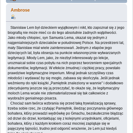
znaleziony w wannie", czyli z Gmachu życia wyjścia
Ambrose
szukanie (Przeczytany 86727 razy)
Stanisław Lem był dzieckiem wyjątkowym i nikt, kto zapoznał się z jego
biografią nie może mieć co do tego absolutnie żadnych wątpliwości.
Jako młody chłopiec, syn Samuela Lema, okazał się jednym z
najgenialniejszych dzieciaków w południowej Polsce. Na przestrzeni lat,
mały Stanisław miał wiele zainteresowań. Jednym z etapów jego
dziecięcych lat, była obsesja na punkcie własnoręcznie wytwarzanych
legitymacji. Młody Lem, jako, że niezbyt interesowały go lekcje,
urozmaicał sobie czas pobytu na nich poprzez tworzeniem specjalnych
dokumentów, legitymacji. W efekcie żmudnej i ciężkiej pracy, powstało
prawdziwe legitymacyjne imperium. Minął jednak szczęśliwy czas
młodości i wydawać by się mogło, zabawa się skończyła. Jeśli jednak
weźmiemy do ręki książki „Pamiętnik znaleziony w wannie” i dodatkowo
zdecydujemy jeszcze się ją przeczytać, to okaże się, że legitymacyjny
moloch Lema wcale nie zdematerializował się tak całkowicie z
wyobraźni genialnego pisarza.
Chociaż sam twórca wzbrania się przed taką trywializacją sprawy,
trzeba sobie rzec, że czytając Pamiętnik, śledząc poczynania głównego
bohatera, który prowadzi wędrówkę po Gmachu, bezskutecznie błądząc
od drzwi do drzwi, kontaktując się z kolejnymi urzędnikami, oficjelami,
bohatera, który z każdym krokiem coraz mocniej zaplątuje się w
pajęczynę tajności, trudno jest odgonić wrażenie, że Lem już kiedyś