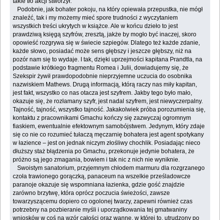
takie tło akcji stworzył.
Podobnie, jak bohater pokoju, na który opiewała przepustka, nie mógł
znaleźć, tak i my możemy mieć spore trudności z wyczytaniem
wszystkich treści ukrytych w książce. Ale w końcu dzieło to jest
prawdziwą księgą szyfrów, zresztą, jakże by mogło być inaczej, skoro
opowieść rozgrywa się w świecie szpiegów. Dlatego też każde zdanie,
każde słowo, posiadać może sens głębszy i jeszcze głębszy, niż na
pozór nam się to wydaje. I tak, dzięki uprzejmości kapitana Prandtla, na
podstawie krótkiego fragmentu Romea i Julii, dowiadujemy się, że
Szekspir żywił prawdopodobnie nieprzyjemne uczucia do osobnika
nazwiskiem Mathews. Drugą informacją, którą raczy nas miły kapitan,
jest fakt, wszystko co nas otacza jest szyfrem. Jakby tego było mało,
okazuje się, że rozłamany szyfr, jest nadal szyfrem, jest niewyczerpalny.
Tajność, tajność, wszystko tajność. Jakakolwiek próba porozumienia się,
kontaktu z pracownikami Gmachu kończy się zazwyczaj ogromnym
fiaskiem, ewentualnie efektownym samobójstwem. Jedynym, który zdaje
się co nie co rozumieć tułaczą męczarnię bohatera jest agent spotykany
w łazience – jest on jednak niczym złośliwy chochlik. Posiadając nieco
dłuższy staż błądzenia po Gmachu, przekonuje jedynie bohatera, że
próżno są jego zmagania, bowiem i tak nic z nich nie wyniknie.
Swoistym sanatorium, przyjemnym chłodem marmuru dla rozgrzanego
czoła trawionego gorączką, panaceum na wszelkie prześladowcze
paranoje okazuje się wspomniana łazienka, gdzie gość znajdzie
zarówno brzytwę, która oprócz poczucia świeżości, zawsze
towarzyszącemu dopiero co ogolonej twarzy, zapewni również czas
potrzebny na pozbieranie myśli i uporządkowania tej gmatwaniny
wniosków w coś na wzór całości oraz wannę, w której to, utrudzony po