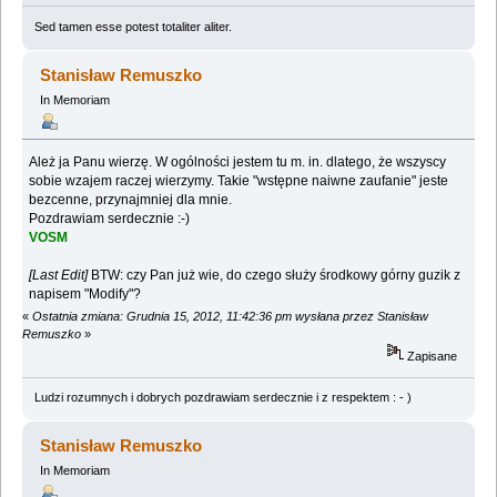
Sed tamen esse potest totaliter aliter.
Stanisław Remuszko
In Memoriam
Ależ ja Panu wierzę. W ogólności jestem tu m. in. dlatego, że wszyscy
sobie wzajem raczej wierzymy. Takie "wstępne naiwne zaufanie" jeste
bezcenne, przynajmniej dla mnie.
Pozdrawiam serdecznie :-)
VOSM
[Last Edit]
BTW: czy Pan już wie, do czego służy środkowy górny guzik z
napisem "Modify"?
«
Ostatnia zmiana: Grudnia 15, 2012, 11:42:36 pm wysłana przez Stanisław
Remuszko
»
Zapisane
Ludzi rozumnych i dobrych pozdrawiam serdecznie i z respektem : - )
Stanisław Remuszko
In Memoriam