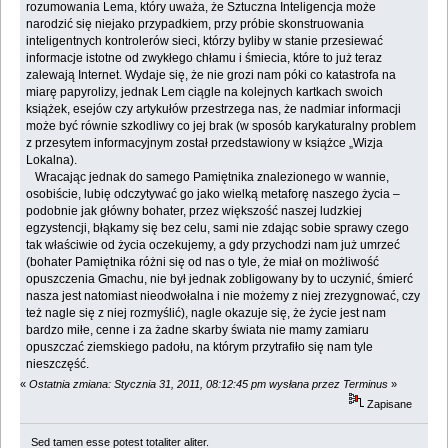
rozumowania Lema, który uważa, że Sztuczna Inteligencja może
narodzić się niejako przypadkiem, przy próbie skonstruowania
inteligentnych kontrolerów sieci, którzy byliby w stanie przesiewać
informacje istotne od zwykłego chłamu i śmiecia, które to już teraz
zalewają Internet. Wydaje się, że nie grozi nam póki co katastrofa na
miarę papyrolizy, jednak Lem ciągle na kolejnych kartkach swoich
książek, esejów czy artykułów przestrzega nas, że nadmiar informacji
może być równie szkodliwy co jej brak (w sposób karykaturalny problem
z przesytem informacyjnym został przedstawiony w książce „Wizja
Lokalna).
Wracając jednak do samego Pamiętnika znalezionego w wannie,
osobiście, lubię odczytywać go jako wielką metaforę naszego życia –
podobnie jak główny bohater, przez większość naszej ludzkiej
egzystencji, błąkamy się bez celu, sami nie zdając sobie sprawy czego
tak właściwie od życia oczekujemy, a gdy przychodzi nam już umrzeć
(bohater Pamiętnika różni się od nas o tyle, że miał on możliwość
opuszczenia Gmachu, nie był jednak zobligowany by to uczynić, śmierć
nasza jest natomiast nieodwołalna i nie możemy z niej zrezygnować, czy
też nagle się z niej rozmyślić), nagle okazuje się, że życie jest nam
bardzo miłe, cenne i za żadne skarby świata nie mamy zamiaru
opuszczać ziemskiego padołu, na którym przytrafiło się nam tyle
nieszczęść.
«
Ostatnia zmiana: Stycznia 31, 2011, 08:12:45 pm wysłana przez Terminus
»
Zapisane
Sed tamen esse potest totaliter aliter.