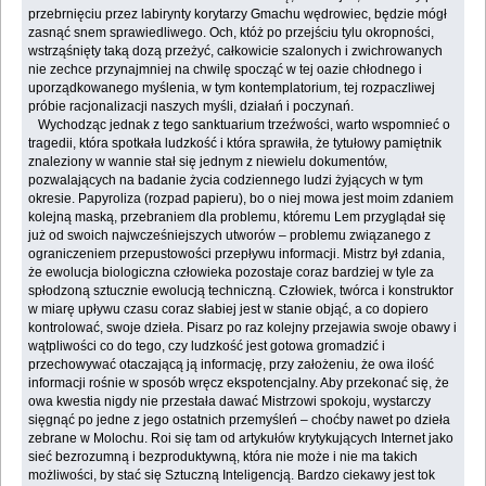
przebrnięciu przez labirynty korytarzy Gmachu wędrowiec, będzie mógł
zasnąć snem sprawiedliwego. Och, któż po przejściu tylu okropności,
wstrząśnięty taką dozą przeżyć, całkowicie szalonych i zwichrowanych
nie zechce przynajmniej na chwilę spocząć w tej oazie chłodnego i
uporządkowanego myślenia, w tym kontemplatorium, tej rozpaczliwej
próbie racjonalizacji naszych myśli, działań i poczynań.
Wychodząc jednak z tego sanktuarium trzeźwości, warto wspomnieć o
tragedii, która spotkała ludzkość i która sprawiła, że tytułowy pamiętnik
znaleziony w wannie stał się jednym z niewielu dokumentów,
pozwalających na badanie życia codziennego ludzi żyjących w tym
okresie. Papyroliza (rozpad papieru), bo o niej mowa jest moim zdaniem
kolejną maską, przebraniem dla problemu, któremu Lem przyglądał się
już od swoich najwcześniejszych utworów – problemu związanego z
ograniczeniem przepustowości przepływu informacji. Mistrz był zdania,
że ewolucja biologiczna człowieka pozostaje coraz bardziej w tyle za
spłodzoną sztucznie ewolucją techniczną. Człowiek, twórca i konstruktor
w miarę upływu czasu coraz słabiej jest w stanie objąć, a co dopiero
kontrolować, swoje dzieła. Pisarz po raz kolejny przejawia swoje obawy i
wątpliwości co do tego, czy ludzkość jest gotowa gromadzić i
przechowywać otaczającą ją informację, przy założeniu, że owa ilość
informacji rośnie w sposób wręcz ekspotencjalny. Aby przekonać się, że
owa kwestia nigdy nie przestała dawać Mistrzowi spokoju, wystarczy
sięgnąć po jedne z jego ostatnich przemyśleń – choćby nawet po dzieła
zebrane w Molochu. Roi się tam od artykułów krytykujących Internet jako
sieć bezrozumną i bezproduktywną, która nie może i nie ma takich
możliwości, by stać się Sztuczną Inteligencją. Bardzo ciekawy jest tok