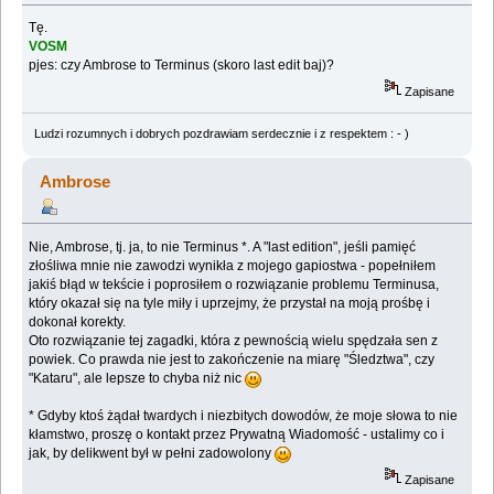
Tę.
VOSM
pjes: czy Ambrose to Terminus (skoro last edit baj)?
Zapisane
Ludzi rozumnych i dobrych pozdrawiam serdecznie i z respektem : - )
Ambrose
Nie, Ambrose, tj. ja, to nie Terminus *. A "last edition", jeśli pamięć
złośliwa mnie nie zawodzi wynikła z mojego gapiostwa - popełniłem
jakiś błąd w tekście i poprosiłem o rozwiązanie problemu Terminusa,
który okazał się na tyle miły i uprzejmy, że przystał na moją prośbę i
dokonał korekty.
Oto rozwiązanie tej zagadki, która z pewnością wielu spędzała sen z
powiek. Co prawda nie jest to zakończenie na miarę "Śledztwa", czy
"Kataru", ale lepsze to chyba niż nic
* Gdyby ktoś żądał twardych i niezbitych dowodów, że moje słowa to nie
kłamstwo, proszę o kontakt przez Prywatną Wiadomość - ustalimy co i
jak, by delikwent był w pełni zadowolony
Zapisane