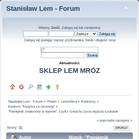
Stanisław Lem - Forum
Witamy,
Gość
.
Zaloguj się
lub
zarejestruj
.
Zaloguj się podając nazwę użytkownika, hasło i długość sesji
Aktualności:
SKLEP LEM MRÓZ
Stanisław Lem - Forum
»
Polski
»
Lemosfera
»
Konkursy
»
Konkurs "Książka za recenzję"
»
"Pamiętnik znaleziony w wannie", czyli z Gmachu życia wyjścia szukanie
« poprzedni
następny »
Strony: [
1
]
DRUKUJ
Autor
Wątek: "Pamiętnik