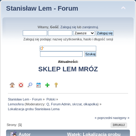
Stanisław Lem - Forum
Witamy,
Gość
.
Zaloguj się
lub
zarejestruj
.
Zaloguj się podając nazwę użytkownika, hasło i długość sesji
Aktualności:
SKLEP LEM MRÓZ
Stanisław Lem - Forum
»
Polski
»
Lemosfera
(Moderatorzy:
Q
,
Forum Admin
,
skrzat
,
olkapolka
) »
Lokalizacja grobu Stanisława Lema
« poprzedni
następny »
Strony: [
1
]
DRUKUJ
Autor
Wątek: Lokalizacja grobu