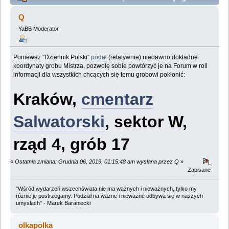
Stanisława Lema (Przeczytany 73089 razy)
Q
YaBB Moderator
Ponieważ "Dziennik Polski"
podał
(relatywnie) niedawno dokładne
koordynaty grobu Mistrza, pozwolę sobie powtórzyć je na Forum w roli
informacji dla wszystkich chcących się temu grobowi pokłonić:
Kraków,
cmentarz
Salwatorski
, sektor W,
rząd 4, grób 17
«
Ostatnia zmiana: Grudnia 06, 2019, 01:15:48 am wysłana przez Q
»
Zapisane
"Wśród wydarzeń wszechświata nie ma ważnych i nieważnych, tylko my
różnie je postrzegamy. Podział na ważne i nieważne odbywa się w naszych
umysłach" - Marek Baraniecki
olkapolka