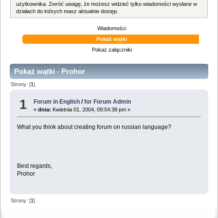
użytkownika. Zwróć uwagę, że możesz widzieć tylko wiadomości wysłane w
działach do których masz aktualnie dostęp.
Wiadomości
Pokaż wątki
Pokaż załączniki
Pokaż wątki - Prohor
Strony: [
1
]
1
Forum in English
/
for Forum Admin
«
dnia:
Kwietnia 01, 2004, 09:54:38 pm »
What you think about creating forum on russian language?
Best regards,
Prohor
Strony: [
1
]