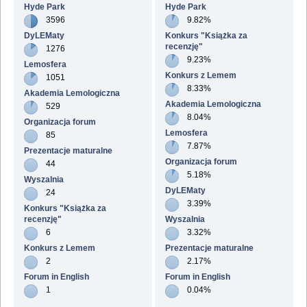
Hyde Park
Hyde Park
3596
9.82%
DyLEMaty
Konkurs "Książka za
recenzję"
1276
9.23%
Lemosfera
Konkurs z Lemem
1051
8.33%
Akademia Lemologiczna
Akademia Lemologiczna
529
8.04%
Organizacja forum
Lemosfera
85
7.87%
Prezentacje maturalne
Organizacja forum
44
5.18%
Wyszalnia
DyLEMaty
24
3.39%
Konkurs "Książka za
recenzję"
Wyszalnia
6
3.32%
Konkurs z Lemem
Prezentacje maturalne
2
2.17%
Forum in English
Forum in English
1
0.04%