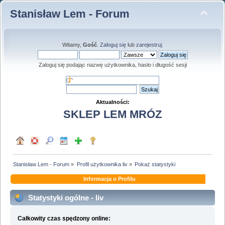
Stanisław Lem - Forum
Witamy,
Gość
.
Zaloguj się
lub
zarejestruj
.
Zaloguj się podając nazwę użytkownika, hasło i długość sesji
Aktualności:
SKLEP LEM MRÓZ
Stanisław Lem - Forum
»
Profil użytkownika liv
»
Pokaż statystyki
Informacja o Profilu
Statystyki ogólne - liv
Całkowity czas spędzony online: