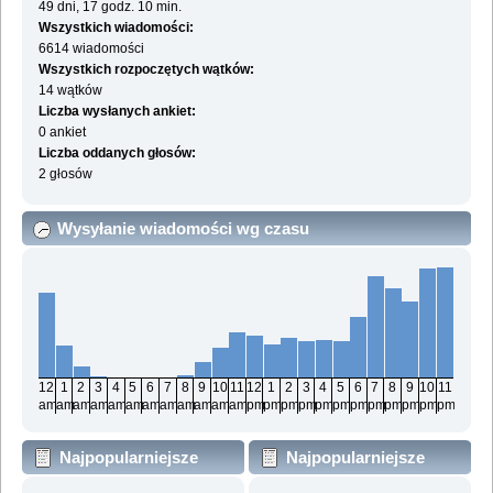
49 dni, 17 godz. 10 min.
Wszystkich wiadomości:
6614 wiadomości
Wszystkich rozpoczętych wątków:
14 wątków
Liczba wysłanych ankiet:
0 ankiet
Liczba oddanych głosów:
2 głosów
Wysyłanie wiadomości wg czasu
12
1
2
3
4
5
6
7
8
9
10
11
12
1
2
3
4
5
6
7
8
9
10
11
am
am
am
am
am
am
am
am
am
am
am
am
pm
pm
pm
pm
pm
pm
pm
pm
pm
pm
pm
pm
Najpopularniejsze
Najpopularniejsze
działy wg wiadomości
działy wg aktywności