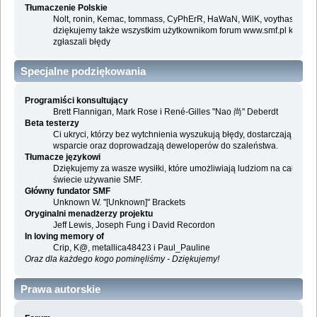
Tłumaczenie Polskie
Nolt, ronin, Kemac, tommass, CyPhErR, HaWaN, WilK, voythas i
dziękujemy także wszystkim użytkownikom forum www.smf.pl którzy
zgłaszali błędy
Specjalne podziękowania
Programiści konsultujący
Brett Flannigan, Mark Rose i René-Gilles "Nao 尚" Deberdt
Beta testerzy
Ci ukryci, którzy bez wytchnienia wyszukują błędy, dostarczają
wsparcie oraz doprowadzają deweloperów do szaleństwa.
Tłumacze językowi
Dziękujemy za wasze wysiłki, które umożliwiają ludziom na całym
świecie używanie SMF.
Główny fundator SMF
Unknown W. "[Unknown]" Brackets
Oryginalni menadżerzy projektu
Jeff Lewis, Joseph Fung i David Recordon
In loving memory of
Crip, K@, metallica48423 i Paul_Pauline
Oraz dla każdego kogo pominęliśmy - Dziękujemy!
Prawa autorskie