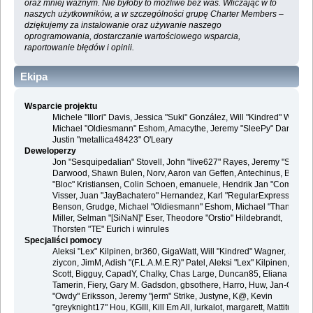
oraz mniej ważnym. Nie byłoby to możliwe bez was. Wliczając w to
naszych użytkowników, a w szczególności grupę Charter Members –
dziękujemy za instalowanie oraz używanie naszego
oprogramowania, dostarczanie wartościowego wsparcia,
raportowanie błędów i opinii.
Ekipa
Wsparcie projektu
Michele "Illori" Davis, Jessica "Suki" González, Will "Kindred" Wagner
Michael "Oldiesmann" Eshom, Amacythe, Jeremy "SleePy" Darwood 
Justin "metallica48423" O'Leary
Deweloperzy
Jon "Sesquipedalian" Stovell, John "live627" Rayes, Jeremy "SleePy
Darwood, Shawn Bulen, Norv, Aaron van Geffen, Antechinus, Bjoern
"Bloc" Kristiansen, Colin Schoen, emanuele, Hendrik Jan "Compuart
Visser, Juan "JayBachatero" Hernandez, Karl "RegularExpression"
Benson, Grudge, Michael "Oldiesmann" Eshom, Michael "Thantos"
Miller, Selman "[SiNaN]" Eser, Theodore "Orstio" Hildebrandt,
Thorsten "TE" Eurich i winrules
Specjaliści pomocy
Aleksi "Lex" Kilpinen, br360, GigaWatt, Will "Kindred" Wagner, Steve,
ziycon, JimM, Adish "(F.L.A.M.E.R)" Patel, Aleksi "Lex" Kilpinen, Ben
Scott, Bigguy, CapadY, Chalky, Chas Large, Duncan85, Eliana
Tamerin, Fiery, Gary M. Gadsdon, gbsothere, Harro, Huw, Jan-Olof
"Owdy" Eriksson, Jeremy "jerm" Strike, Justyne, K@, Kevin
"greyknight17" Hou, KGIII, Kill Em All, lurkalot, margarett, Mattitude,