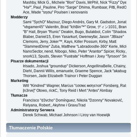
Mashby, Mick G., Michele "Illori" Davis, MrPhil, Nick "Fizzy" Dyer, Nick
"Ha²", Paul_Pauline, Piro "Sarge" Dhima, Rumbaar, Pitti, RedOne, S-
Ace, Wade "sησω" Poulsen i xenovanis
Modderzy
Sami "SychO" Mazouz, Diego Andrés, Gary M. Gadsdon, Jonathan
"vbgamer45" Valentin, Brad "IchBin™" Grow, ディン1031, Brannon
"B" Hall, Bryan "Runic" Deakin, Bugo, Bulakbol, Colin "Shadow82x"
Blaber, Daniel15, Eren Yasarkurt, Gwenwyfar, Jason "JBlaze"
Clemons, Jerry, Joker™, Kays, Killer Possum, Kirby, Matt
"SlammedDime" Zuba, Matthew "Labradoodle-360" Kerle, Mick.,
NanoSector, nend, Nibogo, Niko, Peter "Arantor" Spicer, Ricky.,
snork13, Spuds, Steven "Fustrate" Hoffman i Joey "Tyrsson" Smith
Pisarze dokumentacji
Irisado, Joshua "groundup" Dickerson, AngellinaBelle, Chainy, Danie
Diehl, Dannii Willis, emanuele, Graeme Spence, Jack "akabugeyes"
Thorsen, Jade Elizabeth Trainor i Peter Duggan
Marketing
Will "Kindred" Wagner, Marcus "cσσкιє мσηѕтєя" Forsberg, Ralph "
[n3rve]" Otowo, rickC, Tony Reid i Mert "Antes" Alınbay
Tłumacze
Francisco "d3vcho" Domínguez, Nikola "Dzonny" Novaković,
Relyana, Robert., Akyhne i GravuTrad
Administratorzy Serwera
Derek Schwab, Michael Johnson i Liroy van Hoewijk
Tłumaczenie Polskie