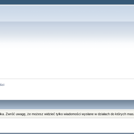
ści
ka. Zwróć uwagę, że możesz widzieć tylko wiadomości wysłane w działach do których masz