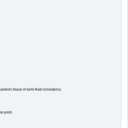
reboic tissue of semi-fluid consistency.
te post)
.