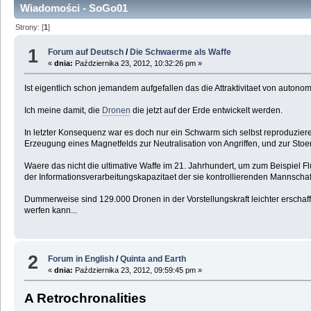
Wiadomości - SoGo01
Strony: [
1
]
1
Forum auf Deutsch
/
Die Schwaerme als Waffe
«
dnia:
Października 23, 2012, 10:32:26 pm »
Ist eigentlich schon jemandem aufgefallen das die Attraktivitaet von auto
Ich meine damit, die
Dronen
die jetzt auf der Erde entwickelt werden.
In letzter Konsequenz war es doch nur ein Schwarm sich selbst reproduzier
Erzeugung eines Magnetfelds zur Neutralisation von Angriffen, und zur Sto
Waere das nicht die ultimative Waffe im 21. Jahrhundert, um zum Beispiel 
der Informationsverarbeitungskapazitaet der sie kontrollierenden Mannscha
Dummerweise sind 129.000 Dronen in der Vorstellungskraft leichter erschaff
werfen kann...
2
Forum in English
/
Quinta and Earth
«
dnia:
Października 23, 2012, 09:59:45 pm »
A Retrochronalities