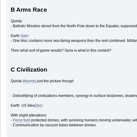
B Arms Race
Quinta:
- Ballistic Missiles stored from the North-Pole down to the Equator, supposedl
Earth
Sam
:
- One bloc contains more sea-faring weapons than the rest combined. Milit
Then what sort of game results? Syria is what in this context?
C Civilization
Quinta
Mounds
just the picture though
- Debodifying of civilizations members, synergy in surface biodomes, drawin
Earth
US Idea
Zion
:
With slight alterations:
-
Force field
protected domes, with surviving humans moving underwater, wit
- Communication by vacuum tubes between domes
.