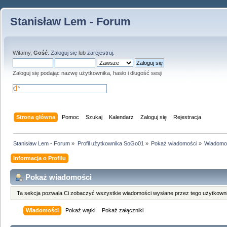
Stanisław Lem - Forum
Witamy,
Gość
.
Zaloguj się
lub
zarejestruj
.
Zaloguj się podając nazwę użytkownika, hasło i długość sesji
Strona główna
Pomoc
Szukaj
Kalendarz
Zaloguj się
Rejestracja
Stanisław Lem - Forum
»
Profil użytkownika SoGo01
»
Pokaż wiadomości
»
Wiadomo
Informacja o Profilu
Pokaż wiadomości
Ta sekcja pozwala Ci zobaczyć wszystkie wiadomości wysłane przez tego użytkowni
Wiadomości
Pokaż wątki
Pokaż załączniki