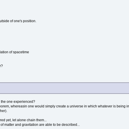
tside of one's position.
lation of spacetime
r?
rom the one experienced?
eorem, whereasin one would simply create a universe in which whatever is being in
her).
ed yet, let alone chain them...
f matter and gravitation are able to be described...