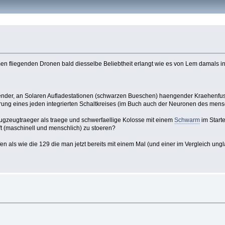
nomen fliegenden Dronen bald diesselbe Beliebtheit erlangt wie es von Lem damals
ender, an Solaren Aufladestationen (schwarzen Bueschen) haengender Kraehenfussf
erung eines jeden integrierten Schaltkreises (im Buch auch der Neuronen des mens
Flugzeugtraeger als traege und schwerfaellige Kolosse mit einem
Schwarm
im Start
ft (maschinell und menschlich) zu stoeren?
en als wie die 129 die man jetzt bereits mit einem Mal (und einer im Vergleich ung