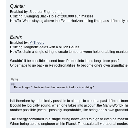
Quinta:
Enabled by: Sidereal Engineering.
Utilizing: Swinging Black Hole of 200.000 sun masses.
HowTo: While staying above the Event-Horizon letting time pass differently ou
Earth:
Enabled by:
M-Theory
Utilizing: Magnetic-fields with a billion Gauss
HowTo: chain a single string to create temporal worm hole, enabling manipu
Wouldn't it be possible to send back Probes into times long since past?
Or perhaps to go back in Retrochronalities, to become one's own grandfathe
Cytuj
Pater Arago: "I believe that the creator limited us in nothing."
Is it therefore hypothetically possible to attempt to create a past different f
It could be logically sound, when one takes into account the Many-World-Th
another possible (even if possibly unprobable, like being one's own grandfat
The energy contained in a single string however is to high to even be measur
When being able to engineer within Planck-Timescale, all vibrational modes o