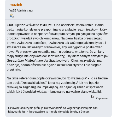
(Przeczytany 2528563 razy)
maziek
YaBB Administrator
Gratulujesz? W świetle faktu, że Duda osobiście, wielokrotnie, złamał
bądź nagiął konstytucję przypomina to gratulacje rzezimieszkowi, który
ładnie opowiada o bezpieczeństwie publicznym, po tym jak na sędziów
grodzkich wsadził swoich kompanów. Najpierw trzeba przestrzegać
prawa, zwłaszcza osobiście, i zwłaszcza tak ważnego jak konstytucja i
zwłaszcza na tak ważnym stanowisku, aby wiarygodnie postulować
nowe. W przeciwnym wypadku mam nieodparte wrażenie, że zmiany
mają służyć nie obywatelowi lecz władzy, i są takim samym chwytem jak
Gesetz über Maßnahmen der Staatsnotwehr
. Choć, oczywiście, mam
nadzieję, podobieństwo nie będzie aż tak realistyczne i nie sięgnie
oryginału.
Na takie referendum pójdę oczywiście, bo "to ważna gra" - i o ile będzie
tam opcja "zostawić jak jest", to na nią zagłosuję. A jak nie będzie
takowej, to zagłosuję na implikującą jak najmniej zmian w sprawach
takich jak trójpodział władzy, mianowanie na ważne stanowiska itd.
Zapisane
Człowiek całe życie próbuje nie wychodzić na większego idiotę niż nim
faktycznie jest - i przeważnie to mu się nie udaje (moje, z życia).