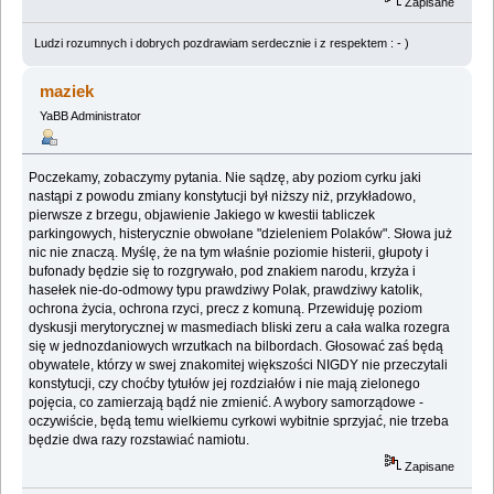
Zapisane
Ludzi rozumnych i dobrych pozdrawiam serdecznie i z respektem : - )
maziek
YaBB Administrator
Poczekamy, zobaczymy pytania. Nie sądzę, aby poziom cyrku jaki
nastąpi z powodu zmiany konstytucji był niższy niż, przykładowo,
pierwsze z brzegu, objawienie Jakiego w kwestii tabliczek
parkingowych, histerycznie obwołane "dzieleniem Polaków". Słowa już
nic nie znaczą. Myślę, że na tym właśnie poziomie histerii, głupoty i
bufonady będzie się to rozgrywało, pod znakiem narodu, krzyża i
hasełek nie-do-odmowy typu prawdziwy Polak, prawdziwy katolik,
ochrona życia, ochrona rzyci, precz z komuną. Przewiduję poziom
dyskusji merytorycznej w masmediach bliski zeru a cała walka rozegra
się w jednozdaniowych wrzutkach na bilbordach. Głosować zaś będą
obywatele, którzy w swej znakomitej większości NIGDY nie przeczytali
konstytucji, czy choćby tytułów jej rozdziałów i nie mają zielonego
pojęcia, co zamierzają bądź nie zmienić. A wybory samorządowe -
oczywiście, będą temu wielkiemu cyrkowi wybitnie sprzyjać, nie trzeba
będzie dwa razy rozstawiać namiotu.
Zapisane