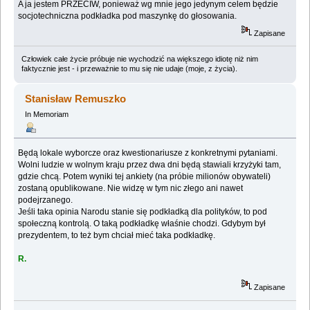
A ja jestem PRZECIW, ponieważ wg mnie jego jedynym celem będzie
socjotechniczna podkładka pod maszynkę do głosowania.
Zapisane
Człowiek całe życie próbuje nie wychodzić na większego idiotę niż nim
faktycznie jest - i przeważnie to mu się nie udaje (moje, z życia).
Stanisław Remuszko
In Memoriam
Będą lokale wyborcze oraz kwestionariusze z konkretnymi pytaniami.
Wolni ludzie w wolnym kraju przez dwa dni będą stawiali krzyżyki tam,
gdzie chcą. Potem wyniki tej ankiety (na próbie milionów obywateli)
zostaną opublikowane. Nie widzę w tym nic złego ani nawet
podejrzanego.
Jeśli taka opinia Narodu stanie się podkładką dla polityków, to pod
społeczną kontrolą. O taką podkładkę właśnie chodzi. Gdybym był
prezydentem, to też bym chciał mieć taka podkładkę.
R.
Zapisane