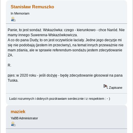
Stanisław Remuszko
In Memoriam
Panie, to jest sondaż. Wskazówka: czego - kierunkowo - chce Naród. Nie
mamy innego Suwerena-Wskazówkowicza.
A co do pana Dudy, to on jest oczywiście łaciaty. Jedne jego decyzje mi
się nie podobają (jestem im przeciwny), na temat innych przeważnie nie
mam zdania, ale w sprawie referendum-sondażu jestem zdecydowanie
ZA.
R.
pjes: w 2020 roku - jeśli dożyję - będę zdecydowanie głosował na pana
Tuska.
Zapisane
Ludzi rozumnych i dobrych pozdrawiam serdecznie i z respektem : - )
maziek
YaBB Administrator