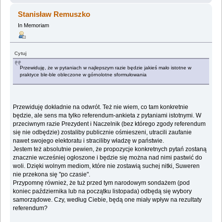
Stanisław Remuszko
In Memoriam
Cytuj
Przewiduję, że w pytaniach w najlepszym razie będzie jakieś mało istotne w
praktyce ble-ble obleczone w górnolotne sformułowania
Przewiduję dokładnie na odwrót. Też nie wiem, co tam konkretnie
będzie, ale sens ma tylko referendum-ankieta z pytaniami istotnymi. W
przeciwnym razie Prezydent i Naczelnik (bez którego zgody referendum
się nie odbędzie) zostaliby publicznie ośmieszeni, utracili zaufanie
nawet swojego elektoratu i straciliby władzę w państwie.
Jestem też absolutnie pewien, że propozycje konkretnych pytań zostaną
znacznie wcześniej ogłoszone i będzie się można nad nimi pastwić do
woli. Dzięki wolnym mediom, które nie zostawią suchej nitki, Suweren
nie przekona się "po czasie".
Przypomnę również, że tuż przed tym narodowym sondażem (pod
koniec października lub na początku listopada) odbędą się wybory
samorządowe. Czy, według Ciebie, będą one miały wpływ na rezultaty
referendum?