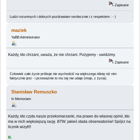
Zapisane
Ludzi rozumnych i dobrych pozdrawiam serdecznie i z respektem : - )
maziek
YaBB Administrator
Każdy, kto chrzani, uważa, że nie chrzani. Pożyjemy - uwidzimy.
Zapisane
Człowiek całe życie próbuje nie wychodzić na większego idiotę niż nim
faktycznie jest - i przeważnie to mu się nie udaje (moje, z życia).
Stanisław Remuszko
In Memoriam
Każdy, kto czyta nasze przekomarzanki, ma prawo do własnej opinii, kto
ma w nich więksiejszą rację. BTW: jakieś stada obserwatorów! Spójrz na
licznik wizyt!!!
R.