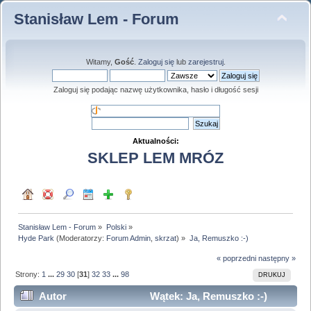
Stanisław Lem - Forum
Witamy,
Gość
.
Zaloguj się
lub
zarejestruj
.
Zaloguj się podając nazwę użytkownika, hasło i długość sesji
Aktualności:
SKLEP LEM MRÓZ
Stanisław Lem - Forum
»
Polski
»
Hyde Park
(Moderatorzy:
Forum Admin
,
skrzat
) »
Ja, Remuszko :-)
« poprzedni
następny »
Strony:
1
...
29
30
[
31
]
32
33
...
98
DRUKUJ
Autor
Wątek: Ja, Remuszko :-)