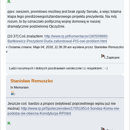
R.
pjes: owszem, promilowo możliwy jest brak zgody Senatu, a więc totalna
klapa tego prestiżowego/sztandarowego projektu prezydenta. Na mój
rozum, to by oznaczało polityczną wojnę domową w naszej
dramatycznie podzielonej Ojczyźnie.
[10.37] Coś znalazłem:
http://www.rp.pl/Komentarze/180509880-
Bartkiewicz-Prezydent-Duda-zafundowal-PiS-owi-problem.html
«
Ostatnia zmiana: Maja 04, 2018, 11:36:39 am wysłana przez Stanisław Remuszko
»
Zapisane
Ludzi rozumnych i dobrych pozdrawiam serdecznie i z respektem : - )
Stanisław Remuszko
In Memoriam
Jeszcze coś bardzo
a propos
(edytować poprzedniego wpisu już nie
można):
http://www.rp.pl/Spoleczenstwo/170519514-Sondaz-Komu-nie-
podoba-sie-obecna-Konstytucja-RP.html
R.