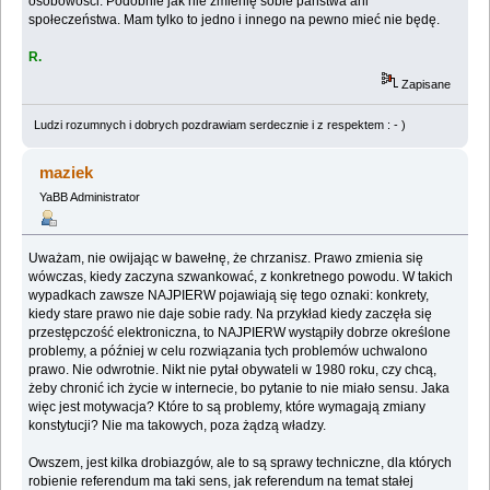
osobowości. Podobnie jak nie zmienię sobie państwa ani
społeczeństwa. Mam tylko to jedno i innego na pewno mieć nie będę.
R.
Zapisane
Ludzi rozumnych i dobrych pozdrawiam serdecznie i z respektem : - )
maziek
YaBB Administrator
Uważam, nie owijając w bawełnę, że chrzanisz. Prawo zmienia się
wówczas, kiedy zaczyna szwankować, z konkretnego powodu. W takich
wypadkach zawsze NAJPIERW pojawiają się tego oznaki: konkrety,
kiedy stare prawo nie daje sobie rady. Na przykład kiedy zaczęła się
przestępczość elektroniczna, to NAJPIERW wystąpiły dobrze określone
problemy, a później w celu rozwiązania tych problemów uchwalono
prawo. Nie odwrotnie. Nikt nie pytał obywateli w 1980 roku, czy chcą,
żeby chronić ich życie w internecie, bo pytanie to nie miało sensu. Jaka
więc jest motywacja? Które to są problemy, które wymagają zmiany
konstytucji? Nie ma takowych, poza żądzą władzy.
Owszem, jest kilka drobiazgów, ale to są sprawy techniczne, dla których
robienie referendum ma taki sens, jak referendum na temat stałej