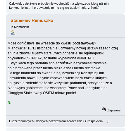
Człowiek całe życie próbuje nie wychodzić na większego idiotę niż nim
faktycznie jest - i przeważnie to mu się nie udaje (moje, z życia).
Stanisław Remuszko
In Memoriam
Może odniósłbyś się wreszcie do kwestii
podstawowej
?
Mianowicie: 10/11 listopada nie uchwalimy nowej ustawy zasadniczej
ani nie znowelizujemy starej, tylko odbędzie się ogólnopolski
obywatelski SONDAŻ, zostanie wypełniona ANKIETA!!!
O wynikach tego badania społeczeństwo natychmiast zostanie
poinformowane przez media niezależne i media reżimowe.
Od tego momentu do ewentualnej nowelizacji Konstytucji lub
uchwalenia nowej upłynie zapewne wiele lat, w trakcie których
politycznie zmienić może się wszystko: parlament, prezydent, że o
rządowych gabinetach nie wspomnę. Prace nad konstytucją po
Okrągłym Stole trwały OSIEM roków, panie!
R.
Zapisane
Ludzi rozumnych i dobrych pozdrawiam serdecznie i z respektem : - )