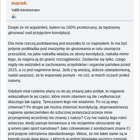
maziek
YaBB Administrator
Dzięki że mi wyjaśniłeś, byłem na 100% przekonany, że będziemy
głosować nad przyjęciem konstytucji.
Dla mnie rzeczą podstawową jest wszystko to co napisałem: to ma być
jedynie podkładka pod maszynkę do głosowania w celu usunięcia
przeszkód, na jakie natrafiła władza ze strony konstytucji, natrafia mimo
tego, że nagina ją do granic rozciągliwości. Zastanów się tylko, czego
nigdy nie widziałeś w zachowaniu urzędników i organów państwa przed
2015, a co jest nagminne teraz. Jeśli z tą wiedzą, dobrze uświadomioną,
nadal uważasz, że to wspaniały pomysł - no cóż, w moich oczach jesteś
naiwny.
Gdybym miał rzetelne plany co do jej zmiany jako polityk, to najpierw
wskazałbym te jej części, które moim zdaniem są złe i wytłumaczył
dlaczego tak sądzę. Tymczasem tego nie wiadomo. Po co ją więc
zmieniać? Po drugie jak można zmieniać konstytucję, doprowadziwszy
najpierw społeczeństwo do sztucznej polaryzacji przeze mnie
przynajmniej wcześniej nie znanej z natury? Czy nie należy tego robić
wówczas, kiedy panuje konsensus a nie wzajemne obrzucanie się
g.wnem jako sport narodowy? Jako człowiekowi z sondażowni znane Ci
jest pojęcie odchylenia standardowego. Wiesz, że nie takie same są w
kwestii nauki dwie klasy, z których w jednej klasówkę wszyscy napisali