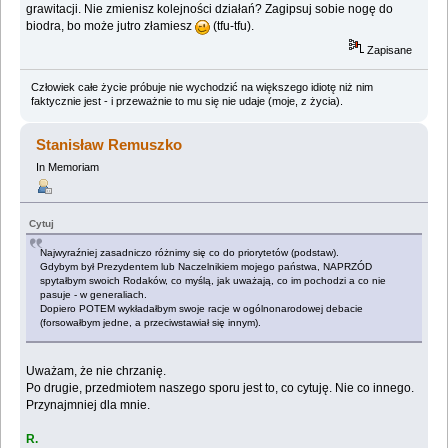
grawitacji. Nie zmienisz kolejności działań? Zagipsuj sobie nogę do
biodra, bo może jutro złamiesz
(tfu-tfu).
Zapisane
Człowiek całe życie próbuje nie wychodzić na większego idiotę niż nim
faktycznie jest - i przeważnie to mu się nie udaje (moje, z życia).
Stanisław Remuszko
In Memoriam
Cytuj
Najwyraźniej zasadniczo różnimy się co do priorytetów (podstaw).
Gdybym był Prezydentem lub Naczelnikiem mojego państwa, NAPRZÓD
spytałbym swoich Rodaków, co myślą, jak uważają, co im pochodzi a co nie
pasuje - w generaliach.
Dopiero POTEM wykładałbym swoje racje w ogólnonarodowej debacie
(forsowałbym jedne, a przeciwstawiał się innym).
Uważam, że nie chrzanię.
Po drugie, przedmiotem naszego sporu jest to, co cytuję. Nie co innego.
Przynajmniej dla mnie.
R.