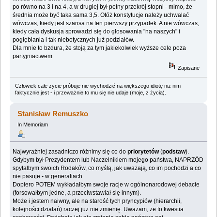
po równo na 3 i na 4, a w drugiej był pełny przekrój stopni - mimo, że
średnia może być taka sama 3,5. Otóż konstytucje należy uchwalać
wówczas, kiedy jest szansa na ten pierwszy przypadek. A nie wówczas,
kiedy cała dyskusja sprowadzi się do głosowania "na naszych" i
pogłębiania i tak niebotycznych już podziałów.
Dla mnie to bzdura, że stoją za tym jakiekolwiek wyższe cele poza
partyjniactwem
Zapisane
Człowiek całe życie próbuje nie wychodzić na większego idiotę niż nim
faktycznie jest - i przeważnie to mu się nie udaje (moje, z życia).
Stanisław Remuszko
In Memoriam
Najwyraźniej zasadniczo różnimy się co do
priorytetów
(
podstaw
).
Gdybym był Prezydentem lub Naczelnikiem mojego państwa, NAPRZÓD
spytałbym swoich Rodaków, co myślą, jak uważają, co im pochodzi a co
nie pasuje - w generaliach.
Dopiero POTEM wykładałbym swoje racje w ogólnonarodowej debacie
(forsowałbym jedne, a przeciwstawiał się innym).
Może i jestem naiwny, ale na starość tych pryncypiów (hierarchii,
kolejności działań) raczej już nie zmienię. Uważam, że to kwestia