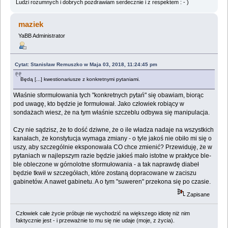
Ludzi rozumnych i dobrych pozdrawiam serdecznie i z respektem : - )
maziek
YaBB Administrator
Cytat: Stanisław Remuszko w Maja 03, 2018, 11:24:45 pm
Będą [...] kwestionariusze z konkretnymi pytaniami.
Właśnie sformułowania tych "konkretnych pytań" się obawiam, biorąc
pod uwagę, kto będzie je formułował. Jako człowiek robiący w
sondażach wiesz, że na tym właśnie szczeblu odbywa się manipulacja.
Czy nie sądzisz, że to dość dziwne, że o ile władza nadaje na wszystkich
kanałach, że konstytucja wymaga zmiany - o tyle jakoś nie obiło mi się o
uszy, aby szczególnie eksponowała CO chce zmienić? Przewiduję, że w
pytaniach w najlepszym razie będzie jakieś mało istotne w praktyce ble-
ble obleczone w górnolotne sformułowania - a tak naprawdę diabeł
będzie tkwił w szczegółach, które zostaną dopracowane w zaciszu
gabinetów. A nawet gabinetu. A o tym "suweren" przekona się po czasie.
Zapisane
Człowiek całe życie próbuje nie wychodzić na większego idiotę niż nim
faktycznie jest - i przeważnie to mu się nie udaje (moje, z życia).