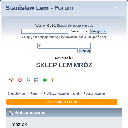
Stanisław Lem - Forum
Witamy,
Gość
.
Zaloguj się
lub
zarejestruj
.
Zaloguj się podając nazwę użytkownika, hasło i długość sesji
Aktualności:
SKLEP LEM MRÓZ
Stanisław Lem - Forum
»
Profil użytkownika maziek
»
Podsumowanie
Informacja o Profilu
Podsumowanie
maziek 