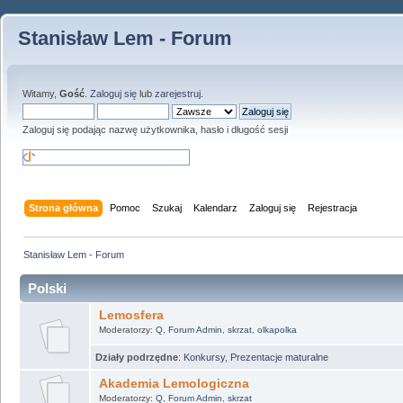
Stanisław Lem - Forum
Witamy,
Gość
.
Zaloguj się
lub
zarejestruj
.
Zaloguj się podając nazwę użytkownika, hasło i długość sesji
Strona główna
Pomoc
Szukaj
Kalendarz
Zaloguj się
Rejestracja
Stanisław Lem - Forum
Polski
Lemosfera
Moderatorzy:
Q
,
Forum Admin
,
skrzat
,
olkapolka
Działy podrzędne
:
Konkursy
,
Prezentacje maturalne
Akademia Lemologiczna
Moderatorzy:
Q
,
Forum Admin
,
skrzat