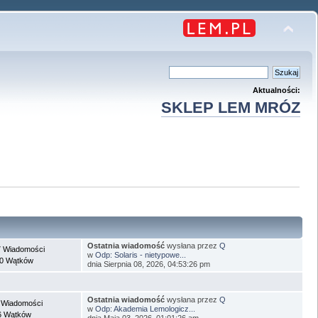
Aktualności:
SKLEP LEM MRÓZ
Ostatnia wiadomość
wysłana przez
Q
 Wiadomości
w
Odp: Solaris - nietypowe...
0 Wątków
dnia Sierpnia 08, 2026, 04:53:26 pm
Ostatnia wiadomość
wysłana przez
Q
 Wiadomości
w
Odp: Akademia Lemologicz...
6 Wątków
dnia Maja 03, 2026, 01:01:26 am