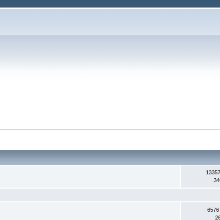
13357
34
6576
2