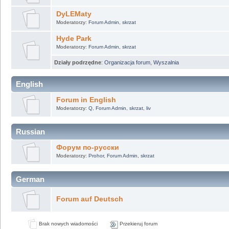
DyLEMaty
Moderatorzy:
Forum Admin
,
skrzat
Hyde Park
Moderatorzy:
Forum Admin
,
skrzat
Działy podrzędne
:
Organizacja forum
,
Wyszalnia
English
Forum in English
Moderatorzy:
Q
,
Forum Admin
,
skrzat
,
liv
Russian
Форум по-русски
Moderatorzy:
Prohor
,
Forum Admin
,
skrzat
German
Forum auf Deutsch
Brak nowych wiadomości
Przekieruj forum