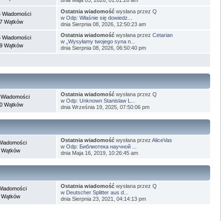
Ostatnia wiadomość
wysłana przez
Q
 Wiadomości
w
Odp: Właśnie się dowiedz...
7 Wątków
dnia Sierpnia 08, 2026, 12:50:23 am
Ostatnia wiadomość
wysłana przez
Cetarian
 Wiadomości
w
„Wysyłamy twojego syna n...
9 Wątków
dnia Sierpnia 08, 2026, 06:50:40 pm
Ostatnia wiadomość
wysłana przez
Q
 Wiadomości
w
Odp: Unknown Stanislaw L...
0 Wątków
dnia Września 19, 2025, 07:50:06 pm
Ostatnia wiadomość
wysłana przez
AliceVas
Wiadomości
w
Odp: Библиотека научной ...
 Wątków
dnia Maja 16, 2019, 10:26:45 am
Ostatnia wiadomość
wysłana przez
Q
Wiadomości
w
Deutscher Splitter aus d...
 Wątków
dnia Sierpnia 23, 2021, 04:14:13 pm