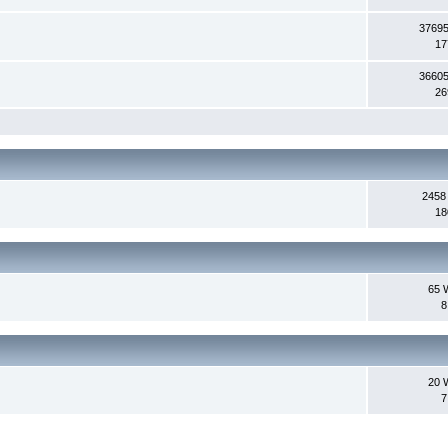
37695
17
36605
26
2458
18
65 
8
20 
7