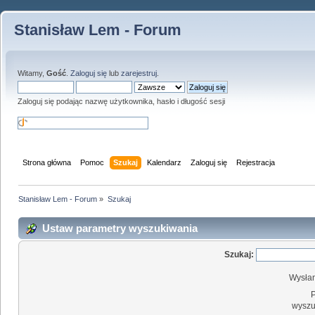
Stanisław Lem - Forum
Witamy,
Gość
.
Zaloguj się
lub
zarejestruj
.
Zaloguj się podając nazwę użytkownika, hasło i długość sesji
Strona główna
Pomoc
Szukaj
Kalendarz
Zaloguj się
Rejestracja
Stanisław Lem - Forum
»
Szukaj
Ustaw parametry wyszukiwania
Szukaj:
Wysłan
wyszu