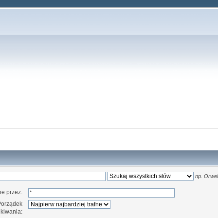
np.
Orwell
e przez:
Porządek
kiwania: