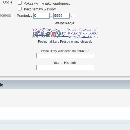
Opcje:
Pokaż wyniki jako wiadomości
Tylko tematy wątków
domości:
Pomiędzy
a
dni
Weryfikacja:
Posłuchaj liter
/
Prośba o inny obrazek
Wpisz litery widoczne na obrazku:
Year of His birth:
ie