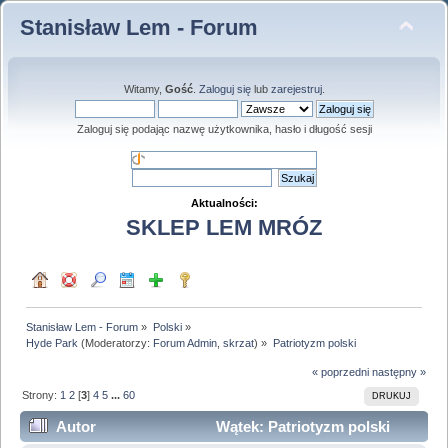
Stanisław Lem - Forum
Witamy,
Gość
.
Zaloguj się
lub
zarejestruj
.
Zaloguj się podając nazwę użytkownika, hasło i długość sesji
Aktualności:
SKLEP LEM MRÓZ
Stanisław Lem - Forum
»
Polski
»
Hyde Park
(Moderatorzy:
Forum Admin
,
skrzat
) »
Patriotyzm polski
« poprzedni
następny »
Strony:
1
2
[
3
]
4
5
...
60
DRUKUJ
Autor
Wątek: Patriotyzm polski