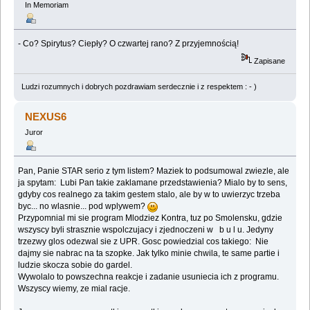
In Memoriam
- Co? Spirytus? Ciepły? O czwartej rano? Z przyjemnością!
Zapisane
Ludzi rozumnych i dobrych pozdrawiam serdecznie i z respektem : - )
NEXUS6
Juror
Pan, Panie STAR serio z tym listem? Maziek to podsumowal zwiezle, ale
ja spytam: Lubi Pan takie zaklamane przedstawienia? Mialo by to sens,
gdyby cos realnego za takim gestem stalo, ale by w to uwierzyc trzeba
byc... no wlasnie... pod wplywem?
Przypomnial mi sie program Mlodziez Kontra, tuz po Smolensku, gdzie
wszyscy byli strasznie wspolczujacy i zjednoczeni w b u l u. Jedyny
trzezwy glos odezwal sie z UPR. Gosc powiedzial cos takiego: Nie
dajmy sie nabrac na ta szopke. Jak tylko minie chwila, te same partie i
ludzie skocza sobie do gardel.
Wywolalo to powszechna reakcje i zadanie usuniecia ich z programu.
Wszyscy wiemy, ze mial racje.