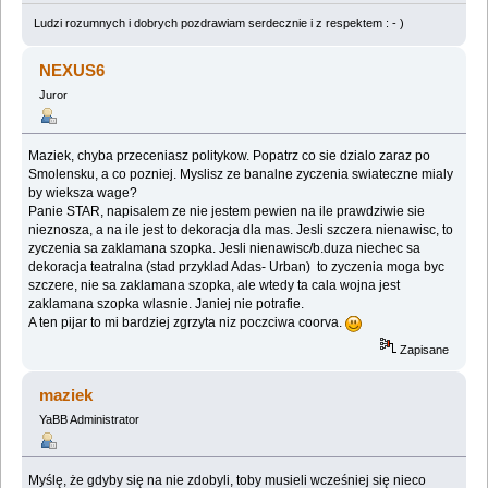
Ludzi rozumnych i dobrych pozdrawiam serdecznie i z respektem : - )
NEXUS6
Juror
Maziek, chyba przeceniasz politykow. Popatrz co sie dzialo zaraz po
Smolensku, a co pozniej. Myslisz ze banalne zyczenia swiateczne mialy
by wieksza wage?
Panie STAR, napisalem ze nie jestem pewien na ile prawdziwie sie
nieznosza, a na ile jest to dekoracja dla mas. Jesli szczera nienawisc, to
zyczenia sa zaklamana szopka. Jesli nienawisc/b.duza niechec sa
dekoracja teatralna (stad przyklad Adas- Urban) to zyczenia moga byc
szczere, nie sa zaklamana szopka, ale wtedy ta cala wojna jest
zaklamana szopka wlasnie. Janiej nie potrafie.
A ten pijar to mi bardziej zgrzyta niz poczciwa coorva.
Zapisane
maziek
YaBB Administrator
Myślę, że gdyby się na nie zdobyli, toby musieli wcześniej się nieco