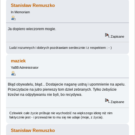
(Przeczytany 1521001 razy)
Stanisław Remuszko
In Memoriam
Ja dopiero wieczorem mogie.
Zapisane
Ludzi rozumnych i dobrych pozdrawiam serdecznie i z respektem : - )
maziek
YaBB Administrator
Błąd obywatelu, błąd... Dostajecie naganę ustną i upomnienie na apelu.
Przeczytacie na jutro pierwszy tom dzieł zebranych. Tylko żebyście
trzeźwi na odpytywaniu nie byli, bo recydywa.
Zapisane
Człowiek całe życie próbuje nie wychodzić na większego idiotę niż nim
faktycznie jest - i przeważnie to mu się nie udaje (moje, z życia).
Stanisław Remuszko