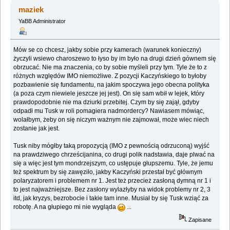
maziek
YaBB Administrator
Mów se co chcesz, jakby sobie przy kamerach (warunek konieczny)
życzyli wsiewo charoszewo to łyso by im było na drugi dzień gównem się
obrzucać. Nie ma znaczenia, co by sobie myśleli przy tym. Tyle że to z
różnych względów IMO niemożliwe. Z pozycji Kaczyńskiego to byłoby
pozbawienie się fundamentu, na jakim spoczywa jego obecna polityka
(a poza czym niewiele jeszcze jej jest). On się sam wbił w lejek, który
prawdopodobnie nie ma dziurki przebitej. Czym by się zajął, gdyby
odpadł mu Tusk w roli pomagiera nadmordercy? Nawiasem mówiąc,
wolałbym, żeby on się niczym ważnym nie zajmował, może wiec niech
zostanie jak jest.
Tusk niby mógłby taką propozycją (IMO z pewnością odrzuconą) wyjść
na prawdziwego chrześcijanina, co drugi polik nadstawia, daje plwać na
się a więc jest tym mondrzejszym, co ustępuje głupszemu. Tyle, że jemu
też spektrum by się zawęziło, jakby Kaczyński przestał być głównym
polaryzatorem i problemem nr 1. Jest też przecież zasłoną dymną nr 1 i
to jest najważniejsze. Bez zasłony wylazłyby na widok problemy nr 2, 3
itd, jak kryzys, bezrobocie i takie tam inne. Musiał by się Tusk wziąć za
robotę. A na głupiego mi nie wygląda
...
Zapisane