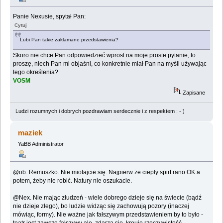
Panie Nexusie, spytał Pan:
Cytuj
Lubi Pan takie zaklamane przedstawienia?
Skoro nie chce Pan odpowiedzieć wprost na moje proste pytanie, to
proszę, niech Pan mi objaśni, co konkretnie miał Pan na myśli używając
tego określenia?
VOSM
Zapisane
Ludzi rozumnych i dobrych pozdrawiam serdecznie i z respektem : - )
maziek
YaBB Administrator
@ob. Remuszko. Nie miotajcie się. Najpierw że ciepły spirt rano OK a
potem, żeby nie robić. Natury nie oszukacie.
@Nex. Nie mając złudzeń - wiele dobrego dzieje się na świecie (bądź
nie dzieje złego), bo ludzie widząc się zachowują pozory (inaczej
mówiąc, formy). Nie ważne jak fałszywym przedstawieniem by to było -
teatr jest zawsze fałszywy ale, zdarza się, kreuje rzeczywistość...