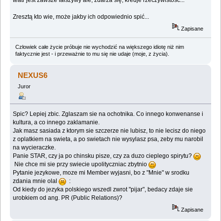
Zresztą kto wie, może jakby ich odpowiednio spić...
Zapisane
Człowiek całe życie próbuje nie wychodzić na większego idiotę niż nim
faktycznie jest - i przeważnie to mu się nie udaje (moje, z życia).
NEXUS6
Juror
Spic? Lepiej zbic. Zglaszam sie na ochotnika. Co innego konwenanse i
kultura, a co innego zaklamanie.
Jak masz sasiada z ktorym sie szczerze nie lubisz, to nie lecisz do niego
z oplatkiem na swieta, a po swietach nie wysylasz psa, zeby mu narobil
na wycieraczke.
Panie STAR, czy ja po chinsku pisze, czy za duzo cieplego spirytu?
Nie chce mi sie przy swiecie upolityczniac zbytnio
Pytanie jezykowe, moze mi Member wyjasni, bo z "Mnie" w srodku
zdania mnie olal
:
Od kiedy do jezyka polskiego wszedl zwrot "pijar", bedacy zdaje sie
urobkiem od ang. PR (Public Relations)?
Zapisane