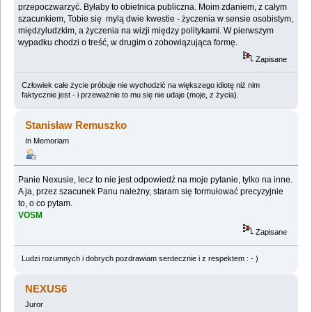
przepoczwarzyć. Byłaby to obietnica publiczna. Moim zdaniem, z całym
szacunkiem, Tobie się mylą dwie kwestie - życzenia w sensie osobistym,
międzyludzkim, a życzenia na wizji między politykami. W pierwszym
wypadku chodzi o treść, w drugim o zobowiązująca formę.
Zapisane
Człowiek całe życie próbuje nie wychodzić na większego idiotę niż nim
faktycznie jest - i przeważnie to mu się nie udaje (moje, z życia).
Stanisław Remuszko
In Memoriam
Panie Nexusie, lecz to nie jest odpowiedź na moje pytanie, tylko na inne.
A ja, przez szacunek Panu należny, staram się formułować precyzyjnie
to, o co pytam.
VOSM
Zapisane
Ludzi rozumnych i dobrych pozdrawiam serdecznie i z respektem : - )
NEXUS6
Juror