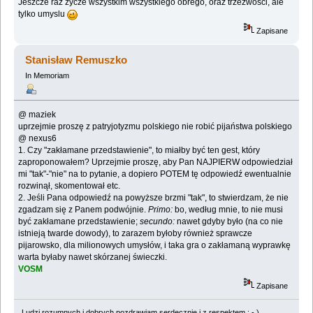
Jeszcze raz zycze wszystkim wszystkiego obrego, oraz trzezwosci, ale
tylko umyslu
Zapisane
Stanisław Remuszko
In Memoriam
@ maziek
uprzejmie proszę z patryjotyzmu polskiego nie robić pijaństwa polskiego
@ nexus6
1. Czy "zakłamane przedstawienie", to miałby być ten gest, który
zaproponowałem? Uprzejmie proszę, aby Pan NAJPIERW odpowiedział
mi "tak"-"nie" na to pytanie, a dopiero POTEM tę odpowiedź ewentualnie
rozwinął, skomentował etc.
2. Jeśli Pana odpowiedź na powyższe brzmi "tak", to stwierdzam, że nie
zgadzam się z Panem podwójnie.
Primo:
bo, według mnie, to nie musi
być zakłamane przedstawienie;
secundo:
nawet gdyby było (na co nie
istnieją twarde dowody), to zarazem byłoby również sprawcze
pijarowsko, dla milionowych umysłów, i taka gra o zakłamaną wyprawkę
warta byłaby nawet skórzanej świeczki.
VOSM
Zapisane
Ludzi rozumnych i dobrych pozdrawiam serdecznie i z respektem : - )