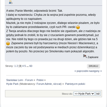
A wiec Panie Membr, odpowiedz brzmi: Tak.
I dalej w rozwinieciu: Chyba ze ta wojna jest zupelnie pozorna, wtedy
aplikujemy to co napisalem.
Maziek, ja nie myle 2 rodzajow zyczen, dlatego wlasnie pisalem, ze bylo
by to zaklamane przedstawienie, czyli ruch PR- owski
Z Twoja analiza dlaczego tego nie bedzie sie zgadzam, ale z nadzieja ze
gdyby jednak to zrobili, to by sie z rzucaniem gownem powstrzymali, juz
nie. Nie robili by tego co prawda juz na drugi dzien, ale gdzies tak na 5
Zapewne pierwsi byli by harcownicy (moze Niesiol i Macierewicz, a
moze zaczelo by sie od podsrywania w mediach przez dziennikarzy) a
potem by poszlo. No przeciez po Smolensku nam pokazali algorytm.
Zapisane
Strony:
1
2
[
3
]
4
5
...
60
DRUKUJ
« poprzedni
następny »
Stanisław Lem - Forum
»
Polski
»
Hyde Park
(Moderatorzy:
Forum Admin
,
skrzat
) »
Patriotyzm polski
Skocz do: