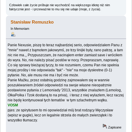
Człowiek całe życie próbuje nie wychodzić na większego idiotę niż nim
faktycznie jest - i przeważnie to mu się nie udaje (moje, z życia).
Stanisław Remuszko
In Memoriam
Panie Nexusie, piszę to teraz najbardziej serio, odpowiedziałem Panu z
"mnie" nawet z bąmotem jakowymś, ze trzy linijki były, rano patrzę, a tam
nic nie ma.,, Przypuszczam, że nacinąłem enter zamiast save i wróciłem
do wyra. No, nie należy pisać postów w nocy. Przepraszam, naprawię.
Co się sprawy bieżącej tyczy, to nie rozumiem, czemu Pan nie spełnia
mojej prośby i nie odpowiada "tak" - "nie" na moje dyskretne (0-1)
pytanie. No, ale musu nie ma i być nie może.
Panie Maźku, przez ostatnią godzinę zajmowałem się w wannie
poszukiwaniem źródeł odpowiedzi na swoje własne nieopatrznie
postawione pytania z Lemoniady '2013, wszystkie znalazłem (Lemolog,
OlkaPolka i Tzok dostaną to na priva), i teraz z niej wylazlem, lecz raczej
nie będę kontynuował tych tematów w tym szlachetnym wątku.
VOSM
pjes: ze spirytusem to mi opowiedział mój brat rodzący Męczysław
(wpisz w gugle), lecz on legalnie strzela do małych zwierzątek i to
wszystko tłumaczy.
Zapisane