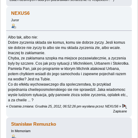
NEXUS6
Juror
Albo tak, albo nie:
Dobre zyczenia sklada sie komus, komu sie dobrze zyczy. Jesli komus
sie dobrze nie zyczy to albo sie mu sklada zyczenia zle, albo wcale.
Inaczej to zaklamanie.
Chyba, ze zaklamana szopka ma miejsce pozaswiatecznie, a zyczenia
byly by szczere. Cos jak przy sytuacji z Michnikiem, Urbanem i Stokrotka.
Pamieta Pan, jak po programie w ktorym Michnik atakowal Urbana,
potem chylkiem wsiadl do jego samochodu i zapewne pojechali razem
na wodke? Jest na Tubie.
Co do efektu wychowawczego dla spoleczenstwa, to przyklad
pojednania chwileposmolenskiego sie nie sprawdzil. Jaka wiadomosc
wysle ludziom sytuacja, gdy panowie zloza sobie zyczenia, oplatek etc.,
a za chwile ... ?
«
Ostatnia zmiana: Grudnia 25, 2012, 06:52:26 pm wysłana przez NEXUS6
»
Zapisane
Stanisław Remuszko
In Memoriam