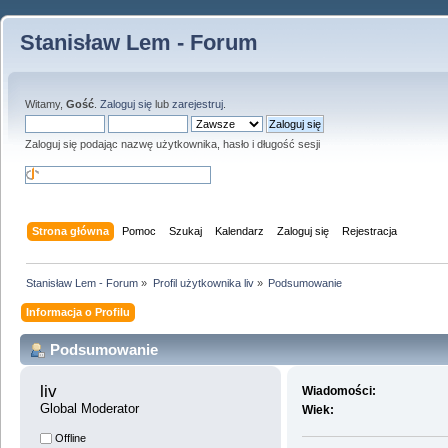
Stanisław Lem - Forum
Witamy,
Gość
.
Zaloguj się
lub
zarejestruj
.
Zaloguj się podając nazwę użytkownika, hasło i długość sesji
Strona główna
Pomoc
Szukaj
Kalendarz
Zaloguj się
Rejestracja
Stanisław Lem - Forum
»
Profil użytkownika liv
»
Podsumowanie
Informacja o Profilu
Podsumowanie
liv 
Wiadomości:
Global Moderator
Wiek:
Offline