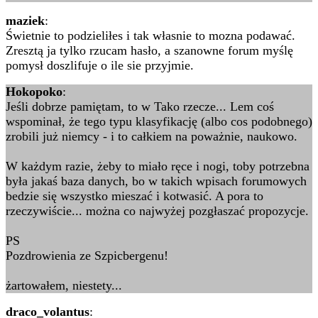
maziek
:
Świetnie to podzieliłes i tak własnie to mozna podawać.
Zresztą ja tylko rzucam hasło, a szanowne forum myślę
pomysł doszlifuje o ile sie przyjmie.
Hokopoko
:
Jeśli dobrze pamiętam, to w Tako rzecze... Lem coś
wspominał, że tego typu klasyfikację (albo cos podobnego)
zrobili już niemcy - i to całkiem na poważnie, naukowo.
W każdym razie, żeby to miało ręce i nogi, toby potrzebna
była jakaś baza danych, bo w takich wpisach forumowych
bedzie się wszystko mieszać i kotwasić. A pora to
rzeczywiście... można co najwyżej pozgłaszać propozycje.
PS
Pozdrowienia ze Szpicbergenu!
żartowałem, niestety...
draco_volantus
: