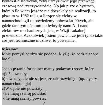
kontekst historyczny, zeby uzmysłowic jego przewagę
czasową nad rzeczywistością. Np jak pisze o bystrach,
które o ile wiem jeszcze nie doczekały sie realizacji, to
pisze to w 1982 roku, a liczące się efekty w
nanotechnologii to powiedzmy połowa lat 90tych, ale
gdzie tam tym efektom do hybrydy nano AI i nano
efektorów mechanicznych jaką w Wizji Lokalnej
przewidział. Aczkolwiek jestem pewien, że jeśli tylko takie
coś jest technicznie możliwe, to powstanie.
Mieslaw
:
Mnie pomysł bardzo się podoba. Myślę, że będzie sporo
haseł...
Jedno pytanie formalne: mamy podawać rzeczy, które
a)już powstały,
b)powstały, ale nie są jeszcze tak rozwinięte (np. bystry-
nanotechnologia)
c)W ogóle nie powstały
-ale mają szansę powstać
-nie mają szansy powstać
?