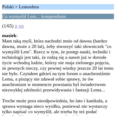
Polski > Lemosfera
Co wymyślił Lem... kompendium.
(1/65)
>
>>
maziek
:
Mam taką myśl, która nachodzi mnie od dawna (bardzo
dawna, może z 20 lat), żeby stworzyć taki słowniczek "co
wymyślił Lem". Rzecz w tym, że postęp nauki, techniki i
technologii jest taki, że rodzą się a nawet już w dorosłe
życie wchodzą ludzie, którzy nie maja zielonego pojęcia,
że pewnych rzeczy, czy pewnej wiedzy jeszcze 20 lat temu
nie było. Czytałem gdzieś na tym forum o anachroniźmie
Lema, a piszący nie zdawał sobie sprawy, że ów
anachronizm w momencie powstania był świadectwem
niezwykłej zdolności przewidywania i fantazji Lema...
Troche może pora nieodpowiednia, bo lato i kanikuła, a
sprawa wymaga nieco wysiłku, ponieważ nie wystarczy
tylko napisać co wymyślił, ale trzeba by też podać