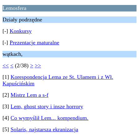
Lemosfera
Działy podrzędne
[-]
Konkursy
[-]
Prezentacje maturalne
wątkach,
<<
<
(2/38)
>
>>
[1]
Korespondencja Lema ze St. Ulamem i z Wł.
Kapuścińskim
[2]
Mistrz Lem a s-f
[3]
Lem, ghost story i insze horrory
[4]
Co wymyślił Lem... kompendium.
[5]
Solaris, najstarsza ekranizacja