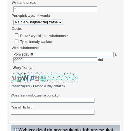
Wysłane przez:
Porządek wyszukiwania:
Opcje:
Pokaż wyniki jako wiadomości
Tylko tematy wątków
Wiek wiadomości:
Pomiędzy
a
dni
Weryfikacja:
Posłuchaj liter
/
Prośba o inny obrazek
Wpisz litery widoczne na obrazku:
Year of His birth:
Wybierz dział do przeszukania, lub przeszukaj