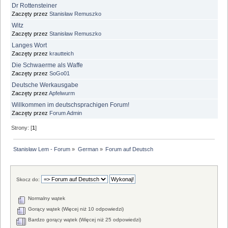
Dr Rottensteiner
Zaczęty przez
Stanisław Remuszko
Witz
Zaczęty przez
Stanisław Remuszko
Langes Wort
Zaczęty przez
krautteich
Die Schwaerme als Waffe
Zaczęty przez
SoGo01
Deutsche Werkausgabe
Zaczęty przez
Apfelwurm
Willkommen im deutschsprachigen Forum!
Zaczęty przez
Forum Admin
Strony: [
1
]
Stanisław Lem - Forum
»
German
»
Forum auf Deutsch
Skocz do:
Normalny wątek
Gorący wątek (Więcej niż 10 odpowiedzi)
Bardzo gorący wątek (Więcej niż 25 odpowiedzi)