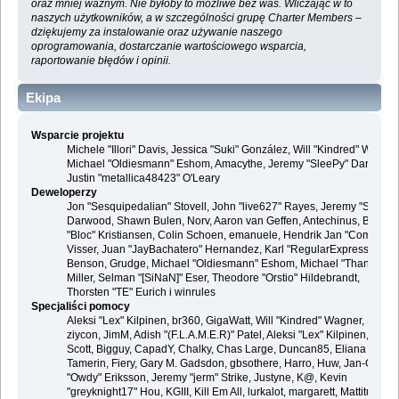
oraz mniej ważnym. Nie byłoby to możliwe bez was. Wliczając w to
naszych użytkowników, a w szczególności grupę Charter Members –
dziękujemy za instalowanie oraz używanie naszego
oprogramowania, dostarczanie wartościowego wsparcia,
raportowanie błędów i opinii.
Ekipa
Wsparcie projektu
Michele "Illori" Davis, Jessica "Suki" González, Will "Kindred" Wagner
Michael "Oldiesmann" Eshom, Amacythe, Jeremy "SleePy" Darwood 
Justin "metallica48423" O'Leary
Deweloperzy
Jon "Sesquipedalian" Stovell, John "live627" Rayes, Jeremy "SleePy
Darwood, Shawn Bulen, Norv, Aaron van Geffen, Antechinus, Bjoern
"Bloc" Kristiansen, Colin Schoen, emanuele, Hendrik Jan "Compuart
Visser, Juan "JayBachatero" Hernandez, Karl "RegularExpression"
Benson, Grudge, Michael "Oldiesmann" Eshom, Michael "Thantos"
Miller, Selman "[SiNaN]" Eser, Theodore "Orstio" Hildebrandt,
Thorsten "TE" Eurich i winrules
Specjaliści pomocy
Aleksi "Lex" Kilpinen, br360, GigaWatt, Will "Kindred" Wagner, Steve,
ziycon, JimM, Adish "(F.L.A.M.E.R)" Patel, Aleksi "Lex" Kilpinen, Ben
Scott, Bigguy, CapadY, Chalky, Chas Large, Duncan85, Eliana
Tamerin, Fiery, Gary M. Gadsdon, gbsothere, Harro, Huw, Jan-Olof
"Owdy" Eriksson, Jeremy "jerm" Strike, Justyne, K@, Kevin
"greyknight17" Hou, KGIII, Kill Em All, lurkalot, margarett, Mattitude,