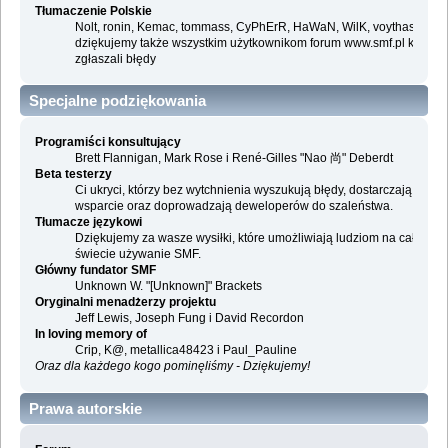
Tłumaczenie Polskie
Nolt, ronin, Kemac, tommass, CyPhErR, HaWaN, WilK, voythas i
dziękujemy także wszystkim użytkownikom forum www.smf.pl którzy
zgłaszali błędy
Specjalne podziękowania
Programiści konsultujący
Brett Flannigan, Mark Rose i René-Gilles "Nao 尚" Deberdt
Beta testerzy
Ci ukryci, którzy bez wytchnienia wyszukują błędy, dostarczają
wsparcie oraz doprowadzają deweloperów do szaleństwa.
Tłumacze językowi
Dziękujemy za wasze wysiłki, które umożliwiają ludziom na całym
świecie używanie SMF.
Główny fundator SMF
Unknown W. "[Unknown]" Brackets
Oryginalni menadżerzy projektu
Jeff Lewis, Joseph Fung i David Recordon
In loving memory of
Crip, K@, metallica48423 i Paul_Pauline
Oraz dla każdego kogo pominęliśmy - Dziękujemy!
Prawa autorskie