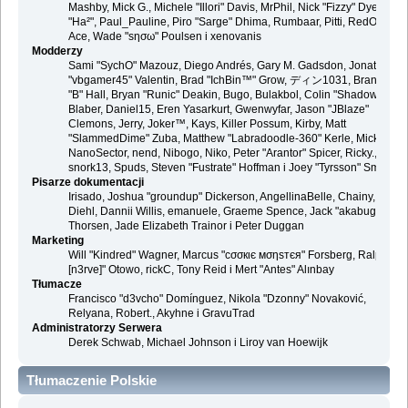
Mashby, Mick G., Michele "Illori" Davis, MrPhil, Nick "Fizzy" Dyer, Nick
"Ha²", Paul_Pauline, Piro "Sarge" Dhima, Rumbaar, Pitti, RedOne, S-
Ace, Wade "sησω" Poulsen i xenovanis
Modderzy
Sami "SychO" Mazouz, Diego Andrés, Gary M. Gadsdon, Jonathan
"vbgamer45" Valentin, Brad "IchBin™" Grow, ディン1031, Brannon
"B" Hall, Bryan "Runic" Deakin, Bugo, Bulakbol, Colin "Shadow82x"
Blaber, Daniel15, Eren Yasarkurt, Gwenwyfar, Jason "JBlaze"
Clemons, Jerry, Joker™, Kays, Killer Possum, Kirby, Matt
"SlammedDime" Zuba, Matthew "Labradoodle-360" Kerle, Mick.,
NanoSector, nend, Nibogo, Niko, Peter "Arantor" Spicer, Ricky.,
snork13, Spuds, Steven "Fustrate" Hoffman i Joey "Tyrsson" Smith
Pisarze dokumentacji
Irisado, Joshua "groundup" Dickerson, AngellinaBelle, Chainy, Danie
Diehl, Dannii Willis, emanuele, Graeme Spence, Jack "akabugeyes"
Thorsen, Jade Elizabeth Trainor i Peter Duggan
Marketing
Will "Kindred" Wagner, Marcus "cσσкιє мσηѕтєя" Forsberg, Ralph "
[n3rve]" Otowo, rickC, Tony Reid i Mert "Antes" Alınbay
Tłumacze
Francisco "d3vcho" Domínguez, Nikola "Dzonny" Novaković,
Relyana, Robert., Akyhne i GravuTrad
Administratorzy Serwera
Derek Schwab, Michael Johnson i Liroy van Hoewijk
Tłumaczenie Polskie