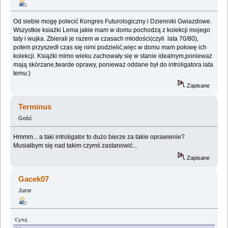
Od siebie mogę polecić Kongres Futurologiczny i Dzienniki Gwiazdowe.
Wszystkie ksiażki Lema jakie mam w domu pochodzą z kolekcji mojego
taty i wujka. Zbierali je razem w czasach młodości(czyli lata 70/80),
potem przyszedł czas się nimi podzielić,więc w domu mam połowę ich
kolekcji. Książki mimo wieku zachowały się w stanie idealnym,ponieważ
mają skórzane,twarde oprawy, ponieważ oddane był do introligatora lata
temu:)
Zapisane
Terminus
Gość
Hmmm... a taki introligator to dużo bierze za takie oprawienie?
Musiałbym się nad takim czymś zastanowić...
Zapisane
Gacek07
Juror
Cytuj