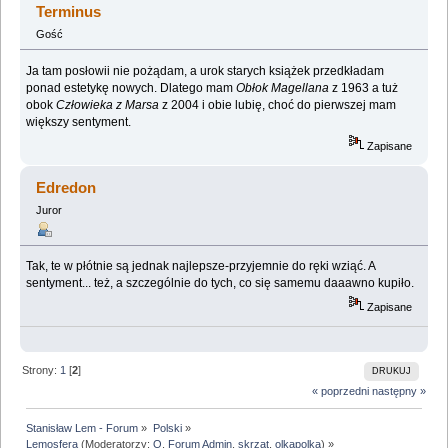
Terminus
Gość
Ja tam posłowii nie pożądam, a urok starych książek przedkładam
ponad estetykę nowych. Dlatego mam
Obłok Magellana
z 1963 a tuż
obok
Człowieka z Marsa
z 2004 i obie lubię, choć do pierwszej mam
większy sentyment.
Zapisane
Edredon
Juror
Tak, te w płótnie są jednak najlepsze-przyjemnie do ręki wziąć. A
sentyment... też, a szczególnie do tych, co się samemu daaawno kupiło.
Zapisane
Strony:
1
[
2
]
DRUKUJ
« poprzedni
następny »
Stanisław Lem - Forum
»
Polski
»
Lemosfera
(Moderatorzy:
Q
,
Forum Admin
,
skrzat
,
olkapolka
) »