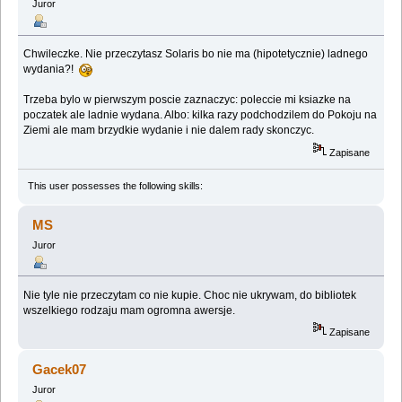
Juror
Chwileczke. Nie przeczytasz Solaris bo nie ma (hipotetycznie) ladnego
wydania?!
Trzeba bylo w pierwszym poscie zaznaczyc: poleccie mi ksiazke na
poczatek ale ladnie wydana. Albo: kilka razy podchodzilem do Pokoju na
Ziemi ale mam brzydkie wydanie i nie dalem rady skonczyc.
Zapisane
This user possesses the following skills:
MS
Juror
Nie tyle nie przeczytam co nie kupie. Choc nie ukrywam, do bibliotek
wszelkiego rodzaju mam ogromna awersje.
Zapisane
Gacek07
Juror