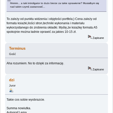
Hmmm... a taki introligator to dużo bierze za takie oprawienie? Musiałbym się
nad takim czymś zastanowić...
To zależy od punktu widzenia i objętości portfela;) Cena zależy od
formatu ksiażki,ilości stron,techniki wykonania i materiału
wykorzystanego do zrobienia okładki. Myślę,że ksiażkę formatu A5
spokojnie można ładnie oprawić za jakies 10-15 zł.
Zapisane
Terminus
Gość
Aha rozumiem. No to dzięki za informację.
Zapisane
dzi
Juror
Takie cos sobie wyobrazcie.
Summa nowiutka.
Autograf Lema.