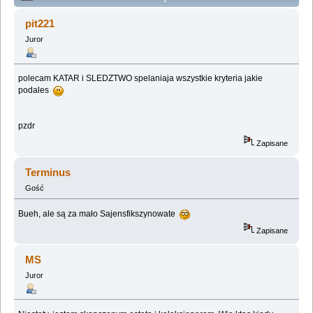
poczatkujacych (Przeczytany 56133 razy)
pit221
Juror
polecam KATAR i SLEDZTWO spelaniaja wszystkie kryteria jakie
podales
pzdr
Zapisane
Terminus
Gość
Bueh, ale są za mało Sajensfikszynowate
Zapisane
MS
Juror