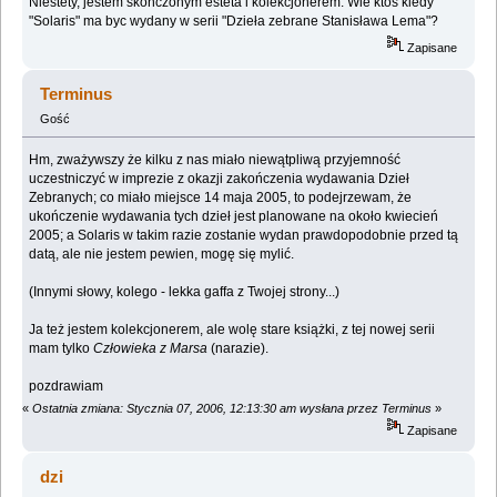
Niestety, jestem skonczonym esteta i kolekcjonerem. Wie ktos kiedy
"Solaris" ma byc wydany w serii "Dzieła zebrane Stanisława Lema"?
Zapisane
Terminus
Gość
Hm, zważywszy że kilku z nas miało niewątpliwą przyjemność
uczestniczyć w imprezie z okazji zakończenia wydawania Dzieł
Zebranych; co miało miejsce 14 maja 2005, to podejrzewam, że
ukończenie wydawania tych dzieł jest planowane na około kwiecień
2005; a Solaris w takim razie zostanie wydan prawdopodobnie przed tą
datą, ale nie jestem pewien, mogę się mylić.
(Innymi słowy, kolego - lekka gaffa z Twojej strony...)
Ja też jestem kolekcjonerem, ale wolę stare książki, z tej nowej serii
mam tylko
Człowieka z Marsa
(narazie).
pozdrawiam
«
Ostatnia zmiana: Stycznia 07, 2006, 12:13:30 am wysłana przez Terminus
»
Zapisane
dzi