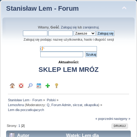
Stanisław Lem - Forum
Witamy,
Gość
.
Zaloguj się
lub
zarejestruj
.
Zaloguj się podając nazwę użytkownika, hasło i długość sesji
Aktualności:
SKLEP LEM MRÓZ
Stanisław Lem - Forum
»
Polski
»
Lemosfera
(Moderatorzy:
Q
,
Forum Admin
,
skrzat
,
olkapolka
) »
Lem dla poczatkujacych
« poprzedni
następny »
Strony:
1
[
2
]
DRUKUJ
Autor
Wątek: Lem dla