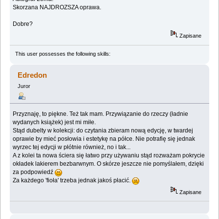
Skorzana NAJDROZSZA oprawa.
Dobre?
Zapisane
This user possesses the following skills:
Edredon
Juror
Przyznaję, to piękne. Też tak mam. Przywiązanie do rzeczy (ładnie
wydanych książek) jest mi miłe.
Stąd dubelty w kolekcji: do czytania zbieram nową edycję, w twardej
oprawie by mieć posłowia i estetykę na półce. Nie potrafię się jednak
wyrzec tej edycji w płótnie również, no i tak...
A z kolei ta nowa ściera się łatwo przy używaniu stąd rozważam pokrycie
okładek lakierem bezbarwnym. O skórze jeszcze nie pomyślałem, dzięki
za podpowiedź
Za każdego 'fioła' trzeba jednak jakoś płacić.
Zapisane