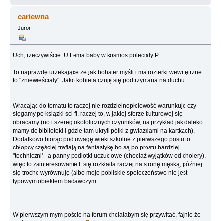
cariewna
Juror
Uch, rzeczywiście. U Lema baby w kosmos poleciały:P
To naprawdę urzekające że jak bohater myśli i ma rozterki wewnętrzne
to "zniewieściały". Jako kobieta czuję się podtrzymana na duchu.
Wracając do tematu to raczej nie rozdzielnopłciowość warunkuje czy
sięgamy po ksiązki sci-fi, raczej to, w jakiej sferze kulturowej się
obracamy (no i szereg okołolicznych czynników, na przykład jak daleko
mamy do biblioteki i gdzie tam ukryli półki z gwiazdami na kartkach).
Dodatkowo biorąc pod uwagę wieki szkolne z pierwszego postu to
chłopcy częściej trafiają na fantastykę bo są po prostu bardziej
"techniczni' - a panny podlotki uczuciowe (chociaż wyjątków od cholery),
więc to zainteresowanie f. się rozkłada raczej na stronę męską, później
się trochę wyrównuję (albo moje pobliskie społeczeństwo nie jest
typowym obiektem badawczym.
W pierwszym mym poście na forum chciałabym się przywitać, fajnie że