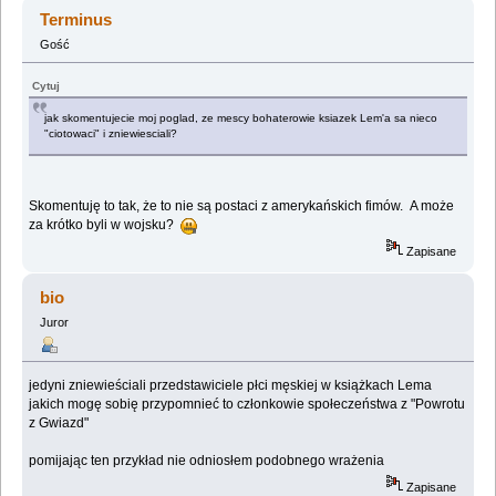
(Przeczytany 418539 razy)
Terminus
Gość
Cytuj
jak skomentujecie moj poglad, ze mescy bohaterowie ksiazek Lem'a sa nieco
"ciotowaci" i zniewiesciali?
Skomentuję to tak, że to nie są postaci z amerykańskich fimów. A może
za krótko byli w wojsku?
Zapisane
bio
Juror
jedyni zniewieściali przedstawiciele płci męskiej w książkach Lema
jakich mogę sobię przypomnieć to członkowie społeczeństwa z "Powrotu
z Gwiazd"
pomijając ten przykład nie odniosłem podobnego wrażenia
Zapisane