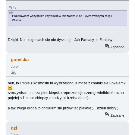
Cytuj
Pozdrawiam wszystkich czytelników, niezależnie od "wyznawanych religii"
Wiśnia
Dzięki. No... o gustach się nie dyskutuje. Jak Fantasy, to Fantasy.
Zapisane
gumiska
Juror
heh, to i mnie z kosmostu tu wystrzelono, a moze z choinki sie urwałam?
rzeczywiscie, nasza plec kiepsko reprezentuje szeregi wielbicieli rozno
pojetej s-f. nic to chlopcy, o rodzynki trzeba dbac;)
a tak swoja droga to chcialam sie przywitac pieknie:) ...dzien dobry:)
Zapisane
dzi
Juror