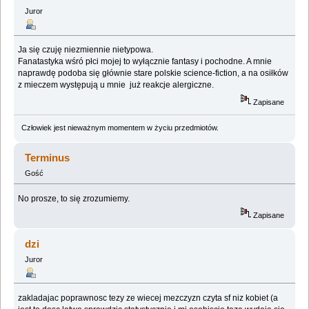
Juror
Ja się czuję niezmiennie nietypowa.
Fanatastyka wśró płci mojej to wyłącznie fantasy i pochodne. A mnie
naprawdę podoba się głównie stare polskie science-fiction, a na osiłków
z mieczem występują u mnie już reakcje alergiczne.
Zapisane
Człowiek jest nieważnym momentem w życiu przedmiotów.
Terminus
Gość
No prosze, to się zrozumiemy.
Zapisane
dzi
Juror
zakladajac poprawnosc tezy ze wiecej mezczyzn czyta sf niz kobiet (a