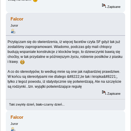
Zapisane
Falcor
Juror
Przyłączam się do stwierdzenia, iż więcej facetów czyta SF gdyż tak już
zostaliśmy zaprogramowani. Wiadomo, podczas gdy mali chłopcy
budują wspaniałe konstrukcje z klocków lego, to dziewczynki bawią się
choćby, w tak przydatne w późniejszym życiu, robienie posiłków z piasku
i trawy.
A co do stereotypów, to według mnie są one jak najbardziej prawdziwe.
W końcu są stereotypami nie dlatego &#8222;że tak i kropka&#8221;,
tylko z tegoż powodu, iż statystycznie się potwierdzają. Ale na szczęście
są rodzynki...tzn. wyjątki potwierdzające regułę
Zapisane
Taki zwykły dzień, biało-czarny dzień...
Falcor
Juror