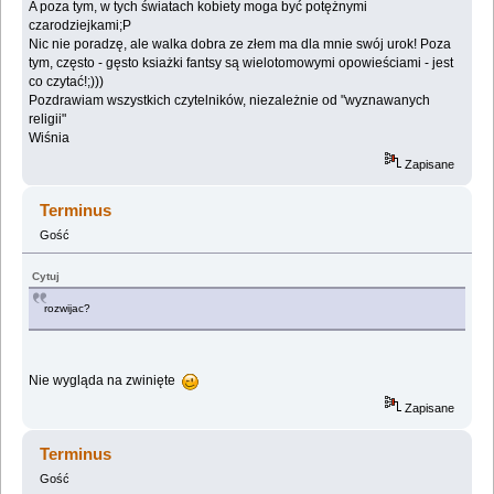
A poza tym, w tych światach kobiety moga być potężnymi
czarodziejkami;P
Nic nie poradzę, ale walka dobra ze złem ma dla mnie swój urok! Poza
tym, często - gęsto ksiażki fantsy są wielotomowymi opowieściami - jest
co czytać!;)))
Pozdrawiam wszystkich czytelników, niezależnie od "wyznawanych
religii"
Wiśnia
Zapisane
Terminus
Gość
Cytuj
rozwijac?
Nie wygląda na zwinięte
Zapisane
Terminus
Gość