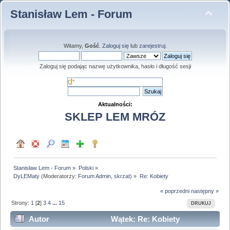
Stanisław Lem - Forum
Witamy,
Gość
.
Zaloguj się
lub
zarejestruj
.
Zaloguj się podając nazwę użytkownika, hasło i długość sesji
Aktualności:
SKLEP LEM MRÓZ
Stanisław Lem - Forum
»
Polski
»
DyLEMaty
(Moderatorzy:
Forum Admin
,
skrzat
) »
Re: Kobiety
« poprzedni
następny »
Strony:
1
[
2
]
3
4
...
15
DRUKUJ
Autor
Wątek: Re: Kobiety