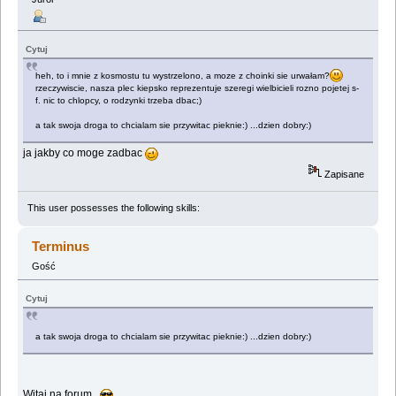
Cytuj
heh, to i mnie z kosmostu tu wystrzelono, a moze z choinki sie urwałam?
rzeczywiscie, nasza plec kiepsko reprezentuje szeregi wielbicieli rozno pojetej s-
f. nic to chlopcy, o rodzynki trzeba dbac;)
a tak swoja droga to chcialam sie przywitac pieknie:) ...dzien dobry:)
ja jakby co moge zadbac
Zapisane
This user possesses the following skills:
Terminus
Gość
Cytuj
a tak swoja droga to chcialam sie przywitac pieknie:) ...dzien dobry:)
Witaj na forum.