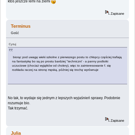
ktoś jeszcze lemi na ziemi
Zapisane
Terminus
Gość
Cytuj
biorąc pod uwagę wieki szkolne z pierwszego postu to chłopcy częściej trafiają
na fantastykę bo są po prostu bardziej "techniczni' - a panny podlotki
uczuciowe (chociaż wyjątków od cholery), więc to zainteresowanie f. się
rozkłada raczej na stronę męską, później się trochę wyrównuje
No tak, to wydaje się jednym z lepszych wyjaśnień sprawy. Podobnie
rozumuje bio.
Tak trzymać.
Zapisane
Julia