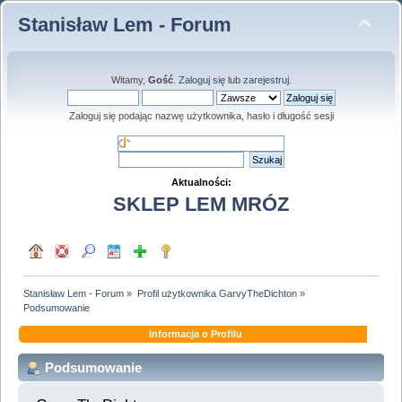
Stanisław Lem - Forum
Witamy,
Gość
.
Zaloguj się
lub
zarejestruj
.
Zaloguj się podając nazwę użytkownika, hasło i długość sesji
Aktualności:
SKLEP LEM MRÓZ
Stanisław Lem - Forum
»
Profil użytkownika GarvyTheDichton
»
Podsumowanie
Informacja o Profilu
Podsumowanie