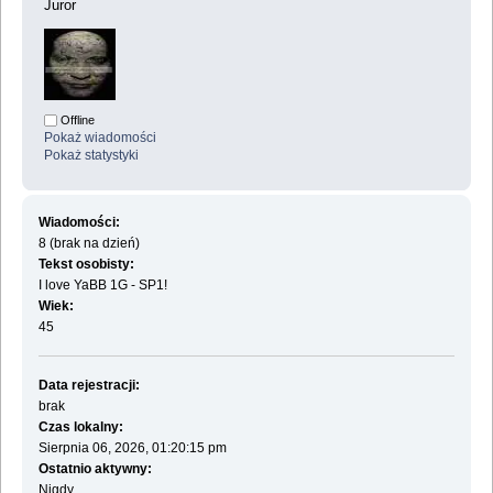
Juror
Offline
Pokaż wiadomości
Pokaż statystyki
Wiadomości:
8 (brak na dzień)
Tekst osobisty:
I love YaBB 1G - SP1!
Wiek:
45
Data rejestracji:
brak
Czas lokalny:
Sierpnia 06, 2026, 01:20:15 pm
Ostatnio aktywny:
Nigdy