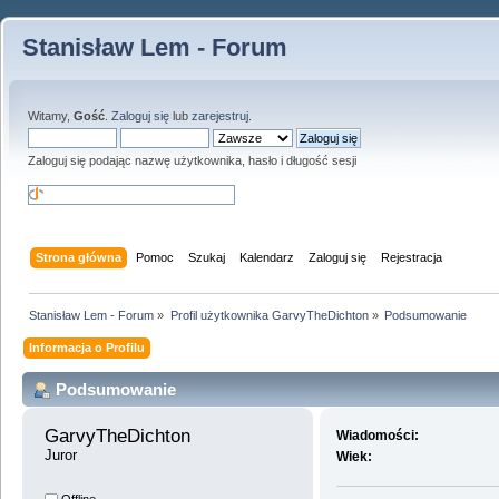
Stanisław Lem - Forum
Witamy,
Gość
.
Zaloguj się
lub
zarejestruj
.
Zaloguj się podając nazwę użytkownika, hasło i długość sesji
Strona główna
Pomoc
Szukaj
Kalendarz
Zaloguj się
Rejestracja
Stanisław Lem - Forum
»
Profil użytkownika GarvyTheDichton
»
Podsumowanie
Informacja o Profilu
Podsumowanie
GarvyTheDichton 
Wiadomości:
Juror
Wiek: