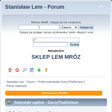
Stanisław Lem - Forum
Witamy,
Gość
.
Zaloguj się
lub
zarejestruj
.
Zaloguj się podając nazwę użytkownika, hasło i długość sesji
Aktualności:
SKLEP LEM MRÓZ
Stanisław Lem - Forum
»
Profil użytkownika GarvyTheDichton
»
Pokaż statystyki
Informacja o Profilu
Statystyki ogólne - GarvyTheDichton