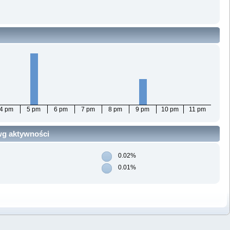
4 pm
5 pm
6 pm
7 pm
8 pm
9 pm
10 pm
11 pm
 wg aktywności
0.02%
0.01%