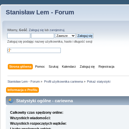
Stanisław Lem - Forum
Witamy,
Gość
.
Zaloguj się
lub
zarejestruj
.
Zaloguj się podając nazwę użytkownika, hasło i długość sesji
Strona główna
Pomoc
Szukaj
Kalendarz
Zaloguj się
Rejestracja
Stanisław Lem - Forum
»
Profil użytkownika cariewna
»
Pokaż statystyki
Informacja o Profilu
Statystyki ogólne - cariewna
Całkowity czas spędzony online:
Wszystkich wiadomości:
Wszystkich rozpoczętych wątków: