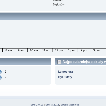
0 ankiet
0 głosów
8 am
9 am
10 am
11 am
12 pm
1 pm
2 pm
3 pm
Najpopularniejsze działy
2
Lemosfera
2
DyLEMaty
SMF 2.0.18
|
SMF © 2015
,
Simple Machines