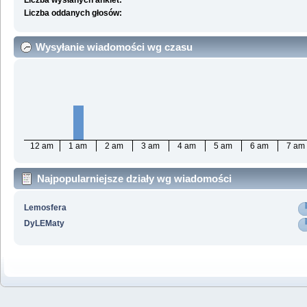
Liczba wysłanych ankiet:
Liczba oddanych głosów:
Wysyłanie wiadomości wg czasu
12 am
1 am
2 am
3 am
4 am
5 am
6 am
7 am
Najpopularniejsze działy wg wiadomości
Lemosfera
DyLEMaty