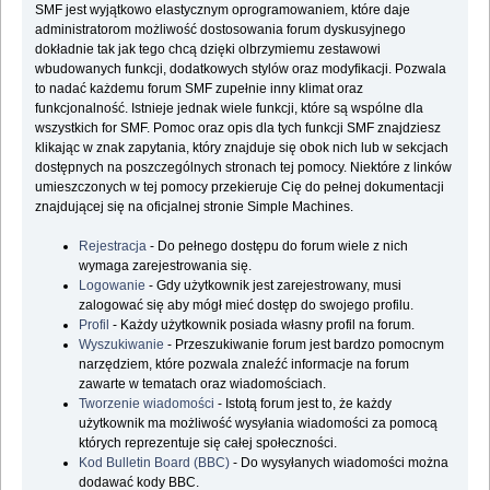
SMF jest wyjątkowo elastycznym oprogramowaniem, które daje
administratorom możliwość dostosowania forum dyskusyjnego
dokładnie tak jak tego chcą dzięki olbrzymiemu zestawowi
wbudowanych funkcji, dodatkowych stylów oraz modyfikacji. Pozwala
to nadać każdemu forum SMF zupełnie inny klimat oraz
funkcjonalność. Istnieje jednak wiele funkcji, które są wspólne dla
wszystkich for SMF. Pomoc oraz opis dla tych funkcji SMF znajdziesz
klikając w znak zapytania, który znajduje się obok nich lub w sekcjach
dostępnych na poszczególnych stronach tej pomocy. Niektóre z linków
umieszczonych w tej pomocy przekieruje Cię do pełnej dokumentacji
znajdującej się na oficjalnej stronie Simple Machines.
Rejestracja
- Do pełnego dostępu do forum wiele z nich
wymaga zarejestrowania się.
Logowanie
- Gdy użytkownik jest zarejestrowany, musi
zalogować się aby mógł mieć dostęp do swojego profilu.
Profil
- Każdy użytkownik posiada własny profil na forum.
Wyszukiwanie
- Przeszukiwanie forum jest bardzo pomocnym
narzędziem, które pozwala znaleźć informacje na forum
zawarte w tematach oraz wiadomościach.
Tworzenie wiadomości
- Istotą forum jest to, że każdy
użytkownik ma możliwość wysyłania wiadomości za pomocą
których reprezentuje się całej społeczności.
Kod Bulletin Board (BBC)
- Do wysyłanych wiadomości można
dodawać kody BBC.