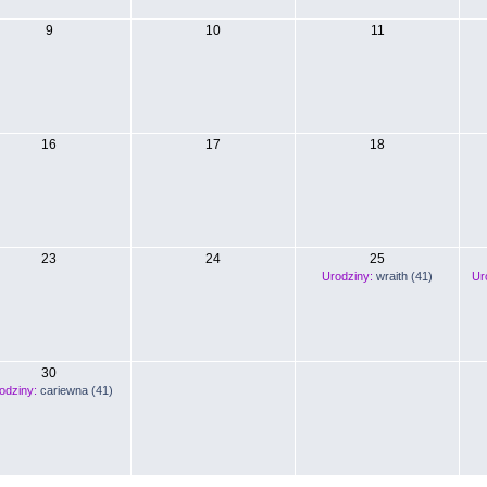
9
10
11
16
17
18
23
24
25
Urodziny:
wraith (41)
Ur
30
odziny:
cariewna (41)