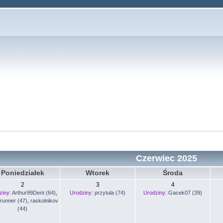
Czerwiec 2025
Poniedziałek
Wtorek
Środa
2
3
4
ziny:
Arthur99Dent (64)
,
Urodziny:
przytula (74)
Urodziny:
Gacek07 (39)
runner (47)
,
raskolnikov
(44)