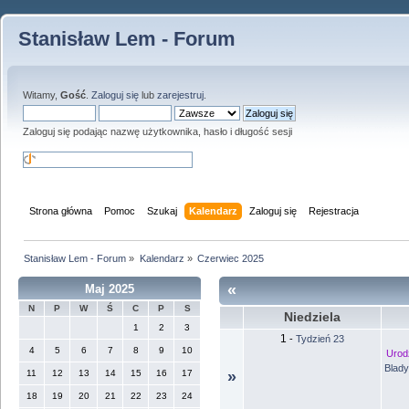
Stanisław Lem - Forum
Witamy,
Gość
.
Zaloguj się
lub
zarejestruj
.
Zaloguj się podając nazwę użytkownika, hasło i długość sesji
Strona główna
Pomoc
Szukaj
Kalendarz
Zaloguj się
Rejestracja
Stanisław Lem - Forum
»
Kalendarz
»
Czerwiec 2025
«
Maj 2025
N
P
W
Ś
C
P
S
Niedziela
1
2
3
1
-
Tydzień 23
4
5
6
7
8
9
10
Urod
Blady
11
12
13
14
15
16
17
»
18
19
20
21
22
23
24