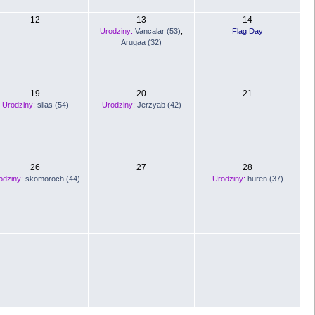
12
13
14
Urodziny:
Vancalar (53)
,
Flag Day
Arugaa (32)
19
20
21
Urodziny:
silas (54)
Urodziny:
Jerzyab (42)
26
27
28
odziny:
skomoroch (44)
Urodziny:
huren (37)