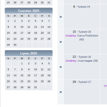
25
26
27
28
29
30
31
8
-
Tydzień 24
Czerwiec 2025
»
N
P
W
Ś
C
P
S
1
2
3
4
5
6
7
8
9
10
11
12
13
14
15
-
Tydzień 25
15
16
17
18
19
20
21
Urodziny:
GarvyTheDichton
22
23
24
25
26
27
28
(60)
»
29
30
Lipiec 2025
22
-
Tydzień 26
N
P
W
Ś
C
P
S
Urodziny:
cruel.magpie (38)
1
2
3
4
5
»
6
7
8
9
10
11
12
13
14
15
16
17
18
19
20
21
22
23
24
25
26
29
-
Tydzień 27
Ur
27
28
29
30
31
»