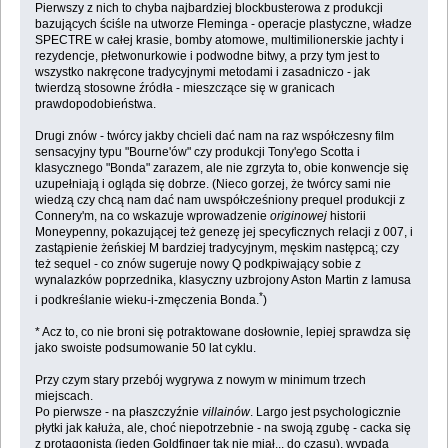
Pierwszy z nich to chyba najbardziej blockbusterowa z produkcji
bazujących ściśle na utworze Fleminga - operacje plastyczne, władze
SPECTRE w całej krasie, bomby atomowe, multimilionerskie jachty i
rezydencje, płetwonurkowie i podwodne bitwy, a przy tym jest to
wszystko nakręcone tradycyjnymi metodami i zasadniczo - jak
twierdzą stosowne źródła - mieszczące się w granicach
prawdopodobieństwa.
Drugi znów - twórcy jakby chcieli dać nam na raz współczesny film
sensacyjny typu "Bourne'ów" czy produkcji Tony'ego Scotta i
klasycznego "Bonda" zarazem, ale nie zgrzyta to, obie konwencje się
uzupełniają i ogląda się dobrze. (Nieco gorzej, że twórcy sami nie
wiedzą czy chcą nam dać nam uwspółcześniony prequel produkcji z
Connery'm, na co wskazuje wprowadzenie
originowej
historii
Moneypenny, pokazującej też genezę jej specyficznych relacji z 007, i
zastąpienie żeńskiej M bardziej tradycyjnym, męskim następcą; czy
też sequel - co znów sugeruje nowy Q podkpiwający sobie z
wynalazków poprzednika, klasyczny uzbrojony Aston Martin z lamusa
*
i podkreślanie wieku-i-zmęczenia Bonda.
)
* Acz to, co nie broni się potraktowane dosłownie, lepiej sprawdza się
jako swoiste podsumowanie 50 lat cyklu.
Przy czym stary przebój wygrywa z nowym w minimum trzech
miejscach.
Po pierwsze - na płaszczyźnie
villainów
. Largo jest psychologicznie
płytki jak kałuża, ale, choć niepotrzebnie - na swoją zgubę - cacka się
z protagonistą (jeden Goldfinger tak nie miał... do czasu), wypada