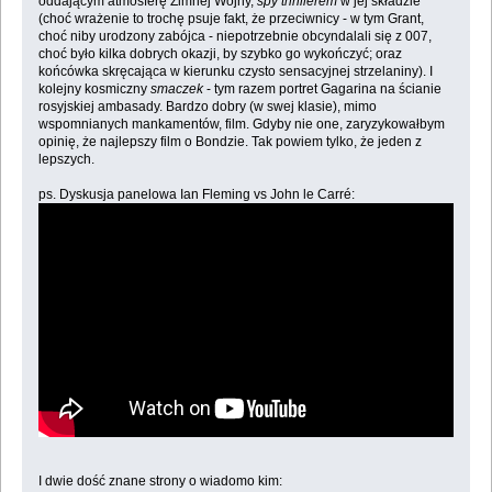
oddającym atmosferę Zimnej Wojny,
spy thrillerem
w jej składzie
(choć wrażenie to trochę psuje fakt, że przeciwnicy - w tym Grant,
choć niby urodzony zabójca - niepotrzebnie obcyndalali się z 007,
choć było kilka dobrych okazji, by szybko go wykończyć; oraz
końcówka skręcająca w kierunku czysto sensacyjnej strzelaniny). I
kolejny kosmiczny
smaczek
- tym razem portret Gagarina na ścianie
rosyjskiej ambasady. Bardzo dobry (w swej klasie), mimo
wspomnianych mankamentów, film. Gdyby nie one, zaryzykowałbym
opinię, że najlepszy film o Bondzie. Tak powiem tylko, że jeden z
lepszych.
ps. Dyskusja panelowa Ian Fleming vs John le Carré:
I dwie dość znane strony o wiadomo kim: