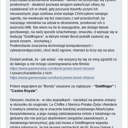
psychopatii pracowników wywiadu - James nie przejmuje się życiem
postronnych - dwakroć pozwala wrogom wykończyć ofiary, by
zaatakować ich w chwili, gdy poczucie tryumfu uczyni ich
nieuważnymi; jego szefowa znów wydaje Chińczykom swojego
agenta, nie ewakuuje się też zawczasu z sali przesłuchań, by
narażając ministrów na udział w strzelaninie, przekonać ich o
ważności MI6. Nie wiem na ile to wiarygodne, ale dodaje fabule
gorzkawego, na swój sposób szlachetnego, smaczku. (I wpisuje się w
tradycję "Goldfingera", w którym mister Bond potrafił zasłonić się
przed ciosem... kochanką.)
Podkreślanie znaczenia technologii komputerowych i
cyberprzestępczości, choć dość ograne, również tu liczy się na plus.
Dodam jednak, że - jak widać - nie wszyscy by się ze mną zgodzili co
do takiego a nie innego uszeregowania w/w filmów:
https://www.gamesradar.com/best-james-bond-movies/
I szwarccharakterów z nich:
https://www.gamesradar.com/best-james-bond-villains/
Potem sięgnąłem po "Bondy" uważane za najlepsze -
"Goldfinger"
i
"Casino Royale"
.
Owszem, można tu - w obu wypadkach - narzekać na pewne zmiany
w stosunku do oryginału: Le Chiffre z Niemco-Polako-Żyda i Aleistera
Crowley'a zmienia się w znacznie bardziej urodziwego Albańczyka-
bezpaństwowca, a jego zasięg oddziaływania rośnie z lokalnego na
globalny (bo nie jest już skarbnikiem związków zawodowych, a
światowego terroryzmu); gdy zaś mowa o Goldfingerze wypada
istotna informacja, że był słupem radzieckich służb; Pussy Galore z