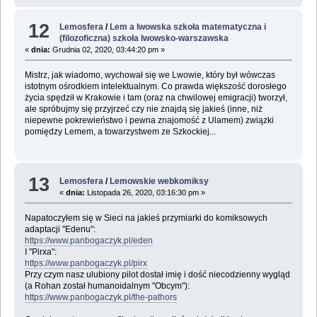
12
Lemosfera
/
Lem a lwowska szkoła matematyczna i
(filozoficzna) szkoła lwowsko-warszawska
«
dnia:
Grudnia 02, 2020, 03:44:20 pm »
Mistrz, jak wiadomo, wychował się we Lwowie, który był wówczas
istotnym ośrodkiem intelektualnym. Co prawda większość dorosłego
życia spędził w Krakowie i tam (oraz na chwilowej emigracji) tworzył,
ale spróbujmy się przyjrzeć czy nie znajdą się jakieś (inne, niż
niepewne pokrewieństwo i pewna znajomość z Ulamem) związki
pomiędzy Lemem, a towarzystwem ze Szkockiej...
13
Lemosfera
/
Lemowskie webkomiksy
«
dnia:
Listopada 26, 2020, 03:16:30 pm »
Napatoczyłem się w Sieci na jakieś przymiarki do komiksowych
adaptacji "Edenu":
https://www.panbogaczyk.pl/eden
I "Pirxa":
https://www.panbogaczyk.pl/pirx
Przy czym nasz ulubiony pilot dostał imię i dość niecodzienny wygląd
(a Rohan został humanoidalnym "Obcym"):
https://www.panbogaczyk.pl/the-pathors