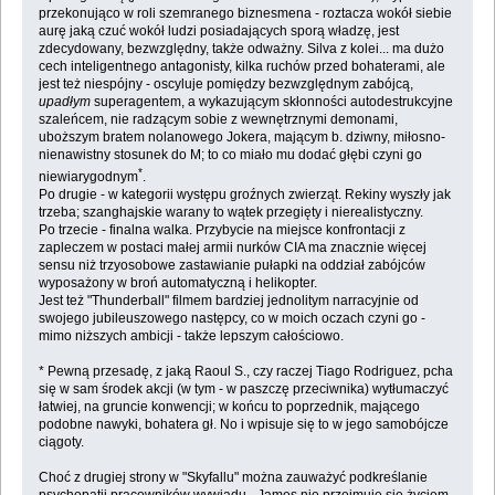
przekonująco w roli szemranego biznesmena - roztacza wokół siebie
aurę jaką czuć wokół ludzi posiadających sporą władzę, jest
zdecydowany, bezwzględny, także odważny. Silva z kolei... ma dużo
cech inteligentnego antagonisty, kilka ruchów przed bohaterami, ale
jest też niespójny - oscyluje pomiędzy bezwzględnym zabójcą,
upadłym
superagentem, a wykazującym skłonności autodestrukcyjne
szaleńcem, nie radzącym sobie z wewnętrznymi demonami,
uboższym bratem nolanowego Jokera, mającym b. dziwny, miłosno-
nienawistny stosunek do M; to co miało mu dodać głębi czyni go
*
niewiarygodnym
.
Po drugie - w kategorii występu groźnych zwierząt. Rekiny wyszły jak
trzeba; szanghajskie warany to wątek przegięty i nierealistyczny.
Po trzecie - finalna walka. Przybycie na miejsce konfrontacji z
zapleczem w postaci małej armii nurków CIA ma znacznie więcej
sensu niż trzyosobowe zastawianie pułapki na oddział zabójców
wyposażony w broń automatyczną i helikopter.
Jest też "Thunderball" filmem bardziej jednolitym narracyjnie od
swojego jubileuszowego następcy, co w moich oczach czyni go -
mimo niższych ambicji - także lepszym całościowo.
* Pewną przesadę, z jaką Raoul S., czy raczej Tiago Rodriguez, pcha
się w sam środek akcji (w tym - w paszczę przeciwnika) wytłumaczyć
łatwiej, na gruncie konwencji; w końcu to poprzednik, mającego
podobne nawyki, bohatera gł. No i wpisuje się to w jego samobójcze
ciągoty.
Choć z drugiej strony w "Skyfallu" można zauważyć podkreślanie