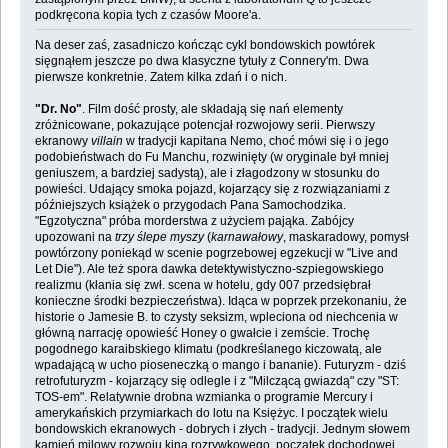
podkręcona kopia tych z czasów Moore'a.
Na deser zaś, zasadniczo kończąc cykl bondowskich powtórek
sięgnąłem jeszcze po dwa klasyczne tytuły z Connery'm. Dwa
pierwsze konkretnie. Zatem kilka zdań i o nich.
"Dr. No"
. Film dość prosty, ale składają się nań elementy
zróżnicowane, pokazujące potencjał rozwojowy serii. Pierwszy
ekranowy
villain
w tradycji kapitana Nemo, choć mówi się i o jego
podobieństwach do Fu Manchu, rozwinięty (w oryginale był mniej
geniuszem, a bardziej sadystą), ale i złagodzony w stosunku do
powieści. Udający smoka pojazd, kojarzący się z rozwiązaniami z
późniejszych książek o przygodach Pana Samochodzika.
"Egzotyczna" próba morderstwa z użyciem pająka. Zabójcy
upozowani na
trzy ślepe myszy
(
karnawałowy
, maskaradowy, pomysł
powtórzony poniekąd w scenie pogrzebowej egzekucji w "Live and
Let Die"). Ale też spora dawka detektywistyczno-szpiegowskiego
realizmu (kłania się zwł. scena w hotelu, gdy 007 przedsiębrał
konieczne środki bezpieczeństwa). Idąca w poprzek przekonaniu, że
historie o Jamesie B. to czysty seksizm, wpleciona od niechcenia w
główną narrację opowieść Honey o gwałcie i zemście. Trochę
pogodnego karaibskiego klimatu (podkreślanego kiczowatą, ale
wpadającą w ucho pioseneczką o mango i bananie). Futuryzm - dziś
retrofuturyzm - kojarzący się odlegle i z "Milczącą gwiazdą" czy "ST:
TOS-em". Relatywnie drobna wzmianka o programie Mercury i
amerykańskich przymiarkach do lotu na Księżyc. I początek wielu
bondowskich ekranowych - dobrych i złych - tradycji. Jednym słowem
kamień milowy rozwoju kina rozrywkowego, początek dochodowej