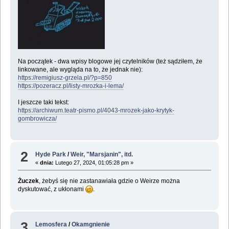
Na początek - dwa wpisy blogowe jej czytelników (też sądziłem, że
linkowane, ale wygląda na to, że jednak nie):
https://remigiusz-grzela.pl/?p=850
https://pozeracz.pl/listy-mrozka-i-lema/
I jeszcze taki tekst:
https://archiwum.teatr-pismo.pl/4043-mrozek-jako-krytyk-
gombrowicza/
2
Hyde Park
/
Weir, "Marsjanin", itd.
«
dnia:
Lutego 27, 2024, 01:05:28 pm »
Żuczek
, żebyś się nie zastanawiała gdzie o Weirze można
dyskutować, z ukłonami
.
3
Lemosfera
/
Okamgnienie