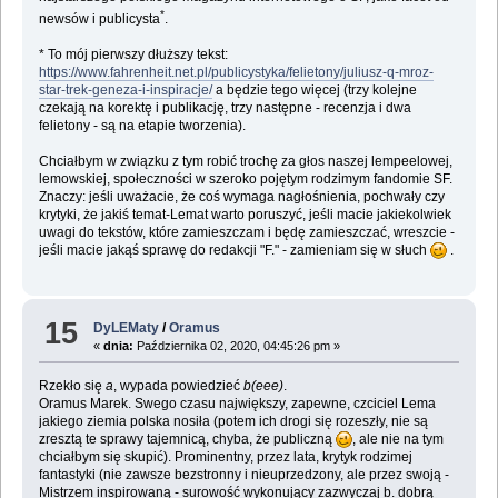
*
newsów i publicysta
.
* To mój pierwszy dłuższy tekst:
https://www.fahrenheit.net.pl/publicystyka/felietony/juliusz-q-mroz-
star-trek-geneza-i-inspiracje/
a będzie tego więcej (trzy kolejne
czekają na korektę i publikację, trzy następne - recenzja i dwa
felietony - są na etapie tworzenia).
Chciałbym w związku z tym robić trochę za głos naszej lempeelowej,
lemowskiej, społeczności w szeroko pojętym rodzimym fandomie SF.
Znaczy: jeśli uważacie, że coś wymaga nagłośnienia, pochwały czy
krytyki, że jakiś temat-Lemat warto poruszyć, jeśli macie jakiekolwiek
uwagi do tekstów, które zamieszczam i będę zamieszczać, wreszcie -
jeśli macie jakąś sprawę do redakcji "F." - zamieniam się w słuch
.
15
DyLEMaty
/
Oramus
«
dnia:
Października 02, 2020, 04:45:26 pm »
Rzekło się
a
, wypada powiedzieć
b(eee)
.
Oramus Marek. Swego czasu największy, zapewne, czciciel Lema
jakiego ziemia polska nosiła (potem ich drogi się rozeszły, nie są
zresztą te sprawy tajemnicą, chyba, że publiczną
, ale nie na tym
chciałbym się skupić). Prominentny, przez lata, krytyk rodzimej
fantastyki (nie zawsze bezstronny i nieuprzedzony, ale przez swoją -
Mistrzem inspirowaną - surowość wykonujący zazwyczaj b. dobrą