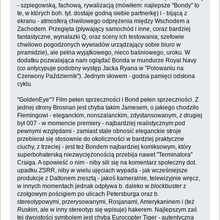
- szpiegowską, fachową, rywalizacją (mówiłem: najlepsze "Bondy" to
te, w których boh. tyt. dostaje godną siebie partnerkę) i - bijącą z
ekranu - atmosferą chwilowego odprężenia między Wschodem a
Zachodem. Przegięta (pływający samochód i inne, coraz bardziej
fantastyczne, wynalazki Q, oraz sceny ich testowania; szefowie
chwilowo pogodzonych wywiadów urządzający sobie biuro w
piramidzie), ale pełna wyjątkowego, nieco baśniowego, uroku. W
dodatku pozwalająca nam oglądać Bonda w mundurze Royal Navy
(co antycypuje podobny występ Jacka Ryana w "Polowaniu na
Czerwony Październik"). Jednym słowem - godna pamięci odsłona
cyklu.
"GoldenEye"? Film pełen sprzeczności i Bond pełen sprzeczności. Z
jednej strony Brosnan jest chyba takim Jamesem, o jakiego chodziło
Flemingowi - eleganckim, nonszalanckim, zdystansowanym, z drugiej
był 007 - w momencie premiery - najbardziej realistycznym pod
pewnymi względami - zamiast stale obnosić eleganckie stroje
przebierał się stosownie do okoliczności w bardziej praktyczne
ciuchy, z trzeciej - jest też Bondem najbardziej komiksowym, który
superbohaterską niezwyciężonością przebija nawet "Terminatora"
Craiga. A opowieść o nim - niby sili się na komentarz społeczny dot.
upadku ZSRR, niby w wielu ujęciach wypada - jak wcześniejsze
produkcje z Daltonem zresztą - jakoś kameralnie, telewizyjnie wręcz,
w innych momentach jednak odpływa b. daleko w
blockbuster
z
czołgowym pościgiem po ulicach Petersburga oraz b.
stereotypowymi, przerysowanymi, Rosjanami, Amerykaninem i (też
Ruskim
, ale w inny stereotyp się wpisuje) hakerem. Najlepszym zaś
tej dwoistości symbolem jest chyba Eurocopter Tiger - autentyczna