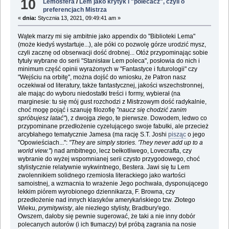
10
Lemosfera
/
Lem jako krytyk i "polecacz", czyli o
preferencjach Mistrza
«
dnia:
Stycznia 13, 2021, 09:49:41 am »
Wątek marzy mi się ambitnie jako appendix do "Biblioteki Lema"
(może kiedyś wystartuje...), ale póki co pozwolę górze urodzić mysz,
czyli zacznę od obserwacji dość drobnej... Otóż przypominając sobie
tytuły wybrane do serii "Stanisław Lem poleca", posłowia do nich i
minimum część opinii wyrażonych w "Fantastyce i futurologii" czy
"Wejściu na orbitę", można dojść do wniosku, że Patron nasz
oczekiwał od literatury, także fantastycznej, jakości wszechstronnej,
ale mając do wyboru niedostatki treści i formy, wybierał (na
marginesie: tu się mój gust rozchodzi z Mistrzowym dość radykalnie,
choć mogę pojąć i szanuję filozofię
"naucz się chodzić zanim
spróbujesz latać"
), z dwojga złego, te pierwsze. Dowodem, ledwo co
przypominane przedłożenie cyzelującego swoje fabułki, ale przecież
arcybłahego tematycznie Jamesa (ma rację S.T. Joshi
pisząc
o jego
"Opowieściach...":
"They are simply stories. 'They never add up to a
world view."
) nad ambitnego, lecz bełkotliwego, Lovecrafta, czy
wybranie do wyżej wspomnianej serii czysto przygodowego, choć
stylistycznie relatywnie wykwintnego, Bestera. Jawi się tu Lem
zwolennikiem solidnego rzemiosła literackiego jako wartości
samoistnej, a wzmacnia to wrażenie Jego pochwała, dysponującego
lekkim piórem wyrobionego dziennikarza, F. Browna, czy
przedłożenie nad innych klasyków amerykańskiego tzw. Złotego
Wieku,
prymitywisty
, ale niezłego stylisty, Bradbury'ego.
Owszem, dałoby się pewnie sugerować, że taki a nie inny dobór
polecanych autorów (i ich tłumaczy) był próbą zagrania na nosie