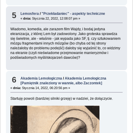
5
Lemosfera
/
"Przekładaniec" - aspekty techniczne
«
dnia:
Stycznia 22, 2022, 12:08:07 pm »
Wiadomo, komedia, ale zarazem film Wajdy, i bodaj jedyna
ekranizacja, z której Lem był zadowolony. Jako groteska sprawdza
się świetnie, ale - właśnie - jak wypada jako SF, tj. czy sztukowaniem
mózgu fragmentami innych mózgów (bo chyba od tej strony
należałoby do problemu podejść) dałoby się wyjaśnić to, co widzimy
na ekranie (czyli nieświadome przejmowanie manieryzmów i
podświadomych myśli/skojarzeń dawców)?
6
Akademia Lemologiczna
/
Akademia Lemologiczna
[Pamiętnik znaleziony w wannie, albo Zaczontek]
«
dnia:
Stycznia 14, 2022, 06:20:56 pm »
Startuję powoli (bardziej silniki grzeję) w nadziei, że dołączycie.