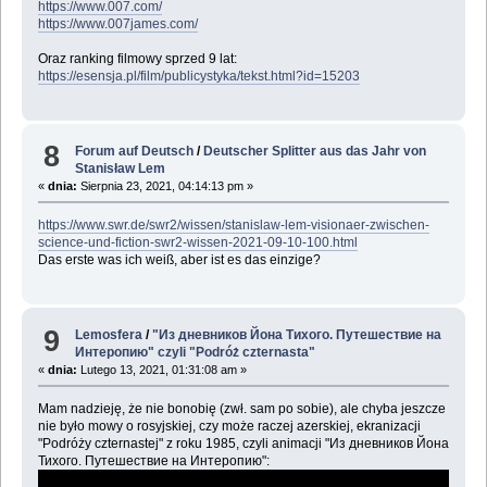
https://www.007.com/
https://www.007james.com/
Oraz ranking filmowy sprzed 9 lat:
https://esensja.pl/film/publicystyka/tekst.html?id=15203
8
Forum auf Deutsch
/
Deutscher Splitter aus das Jahr von
Stanisław Lem
«
dnia:
Sierpnia 23, 2021, 04:14:13 pm »
https://www.swr.de/swr2/wissen/stanislaw-lem-visionaer-zwischen-
science-und-fiction-swr2-wissen-2021-09-10-100.html
Das erste was ich weiß, aber ist es das einzige?
9
Lemosfera
/
"Из дневников Йона Тихого. Путешествие на
Интеропию" czyli "Podróż czternasta"
«
dnia:
Lutego 13, 2021, 01:31:08 am »
Mam nadzieję, że nie bonobię (zwł. sam po sobie), ale chyba jeszcze
nie było mowy o rosyjskiej, czy może raczej azerskiej, ekranizacji
"Podróży czternastej" z roku 1985, czyli animacji "Из дневников Йона
Тихого. Путешествие на Интеропию":