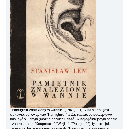
"Pamiętnik znaleziony w wannie"
(1961). Tu już na starcie jest
ciekawie, bo wylągł się "Pamiętnik..." z
Zaczontku
, co początkowo
miał być o Tichym (można go więc uznać - w najogólniejszym sensie
- za prekursora "Kongresu.. ", "Wizji..." i "Pokoju..."?), tytuł to - jak
zapewnia Jarzębski - nawiązanie do "Rękopisu znalezionego w