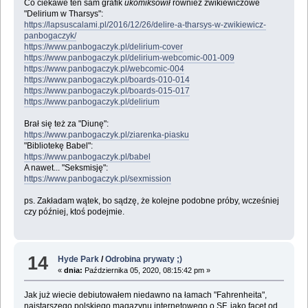
Co ciekawe ten sam grafik
ukomiksowił
również żwikiewiczowe
"Delirium w Tharsys":
https://lapsuscalami.pl/2016/12/26/delire-a-tharsys-w-zwikiewicz-
panbogaczyk/
https://www.panbogaczyk.pl/delirium-cover
https://www.panbogaczyk.pl/delirium-webcomic-001-009
https://www.panbogaczyk.pl/webcomic-004
https://www.panbogaczyk.pl/boards-010-014
https://www.panbogaczyk.pl/boards-015-017
https://www.panbogaczyk.pl/delirium
Brał się też za "Diunę":
https://www.panbogaczyk.pl/ziarenka-piasku
"Bibliotekę Babel":
https://www.panbogaczyk.pl/babel
A nawet... "Seksmisję":
https://www.panbogaczyk.pl/sexmission
ps. Zakładam wątek, bo sądzę, że kolejne podobne próby, wcześniej
czy później, ktoś podejmie.
14
Hyde Park
/
Odrobina prywaty ;)
«
dnia:
Października 05, 2020, 08:15:42 pm »
Jak już wiecie debiutowałem niedawno na łamach "Fahrenheita",
najstarszego polskiego magazynu internetowego o SF, jako facet od