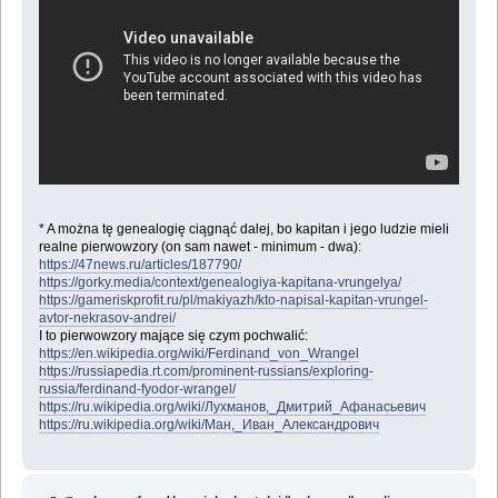
* A można tę genealogię ciągnąć dalej, bo kapitan i jego ludzie mieli
realne pierwowzory (on sam nawet - minimum - dwa):
https://47news.ru/articles/187790/
https://gorky.media/context/genealogiya-kapitana-vrungelya/
https://gameriskprofit.ru/pl/makiyazh/kto-napisal-kapitan-vrungel-
avtor-nekrasov-andrei/
I to pierwowzory mające się czym pochwalić:
https://en.wikipedia.org/wiki/Ferdinand_von_Wrangel
https://russiapedia.rt.com/prominent-russians/exploring-
russia/ferdinand-fyodor-wrangel/
https://ru.wikipedia.org/wiki/Лухманов,_Дмитрий_Афанасьевич
https://ru.wikipedia.org/wiki/Ман,_Иван_Александрович