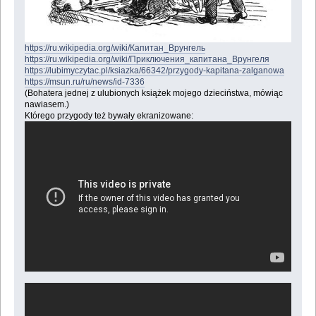
https://ru.wikipedia.org/wiki/Капитан_Врунгель
https://ru.wikipedia.org/wiki/Приключения_капитана_Врунгеля
https://lubimyczytac.pl/ksiazka/66342/przygody-kapitana-zalganowa
https://msun.ru/ru/news/id-7336
(Bohatera jednej z ulubionych książek mojego dzieciństwa, mówiąc
nawiasem.)
Którego przygody też bywały ekranizowane: