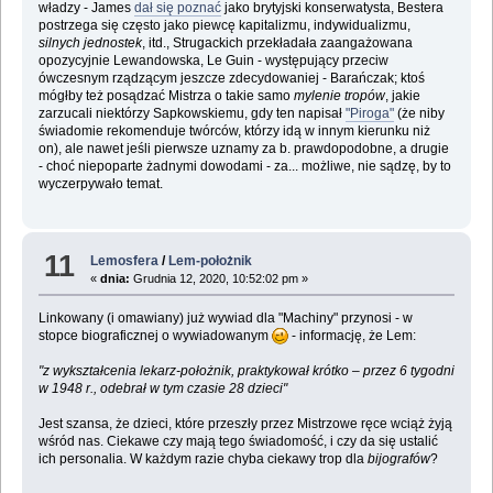
władzy - James
dał się poznać
jako brytyjski konserwatysta, Bestera
postrzega się często jako piewcę kapitalizmu, indywidualizmu,
silnych jednostek
, itd., Strugackich przekładała zaangażowana
opozycyjnie Lewandowska, Le Guin - występujący przeciw
ówczesnym rządzącym jeszcze zdecydowaniej - Barańczak; ktoś
mógłby też posądzać Mistrza o takie samo
mylenie tropów
, jakie
zarzucali niektórzy Sapkowskiemu, gdy ten napisał
"Piroga"
(że niby
świadomie rekomenduje twórców, którzy idą w innym kierunku niż
on), ale nawet jeśli pierwsze uznamy za b. prawdopodobne, a drugie
- choć niepoparte żadnymi dowodami - za... możliwe, nie sądzę, by to
wyczerpywało temat.
11
Lemosfera
/
Lem-położnik
«
dnia:
Grudnia 12, 2020, 10:52:02 pm »
Linkowany (i omawiany) już wywiad dla "Machiny" przynosi - w
stopce biograficznej o wywiadowanym
- informację, że Lem:
"z wykształcenia lekarz-położnik, praktykował krótko – przez 6 tygodni
w 1948 r., odebrał w tym czasie 28 dzieci"
Jest szansa, że dzieci, które przeszły przez Mistrzowe ręce wciąż żyją
wśród nas. Ciekawe czy mają tego świadomość, i czy da się ustalić
ich personalia. W każdym razie chyba ciekawy trop dla
bijografów
?