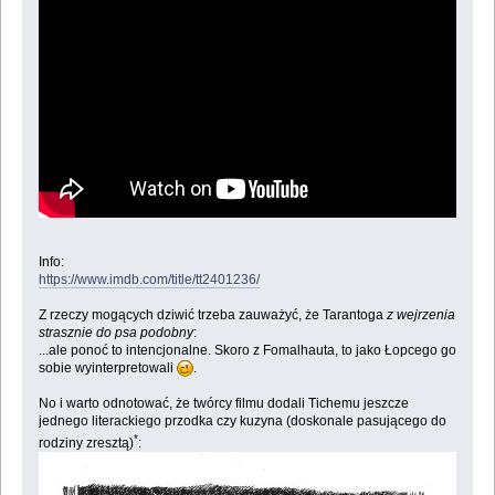
Info:
https://www.imdb.com/title/tt2401236/
Z rzeczy mogących dziwić trzeba zauważyć, że Tarantoga
z wejrzenia
strasznie do psa podobny
:
...ale ponoć to intencjonalne. Skoro z Fomalhauta, to jako Łopcego go
sobie wyinterpretowali
.
No i warto odnotować, że twórcy filmu dodali Tichemu jeszcze
jednego literackiego przodka czy kuzyna (doskonale pasującego do
*
rodziny zresztą)
: