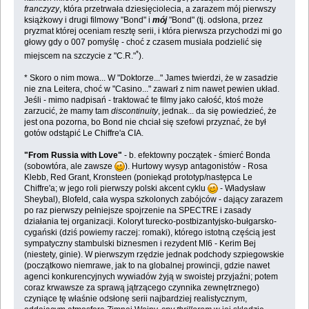
franczyzy
, która przetrwała dziesięciolecia, a zarazem mój pierwszy
książkowy i drugi filmowy "Bond" i
mój
"Bond" (tj. odsłona, przez
pryzmat której oceniam resztę serii, i która pierwsza przychodzi mi go
głowy gdy o 007 pomyślę - choć z czasem musiała podzielić się
*
miejscem na szczycie z "C.R."
).
* Skoro o nim mowa... W "Doktorze..." James twierdzi, że w zasadzie
nie zna Leitera, choć w "Casino..." zawarł z nim nawet pewien układ.
Jeśli - mimo nadpisań - traktować te filmy jako całość, ktoś może
zarzucić, że mamy tam
discontinuity
, jednak... da się powiedzieć, że
jest ona pozorna, bo Bond nie chciał się szefowi przyznać, że był
gotów odstąpić Le Chiffre'a CIA.
"From Russia with Love"
- b. efektowny początek - śmierć Bonda
(sobowtóra, ale zawsze
). Hurtowy wysyp antagonistów - Rosa
Klebb, Red Grant, Kronsteen (poniekąd prototyp/następca Le
Chiffre'a; w jego roli pierwszy polski akcent cyklu
- Władysław
Sheybal), Blofeld, cała wyspa szkolonych zabójców - dający zarazem
po raz pierwszy pełniejsze spojrzenie na SPECTRE i zasady
działania tej organizacji. Koloryt turecko-postbizantyjsko-bułgarsko-
cygański (dziś powiemy raczej: romaki), którego istotną częścią jest
sympatyczny stambulski biznesmen i rezydent MI6 - Kerim Bej
(niestety, ginie). W pierwszym rzędzie jednak podchody szpiegowskie
(początkowo niemrawe, jak to na globalnej prowincji, gdzie nawet
agenci konkurencyjnych wywiadów żyją w swoistej przyjaźni; potem
coraz krwawsze za sprawą jątrzącego czynnika zewnętrznego)
czyniące tę właśnie odsłonę serii najbardziej realistycznym,