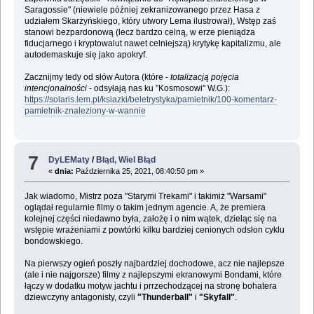
Saragossie" (niewiele później zekranizowanego przez Hasa z
udziałem Skarżyńskiego, który utwory Lema ilustrował), Wstęp zaś
stanowi bezpardonową (lecz bardzo celną, w erze pieniądza
fiducjarnego i kryptowalut nawet celniejszą) krytykę kapitalizmu, ale
autodemaskuje się jako apokryf.
Zacznijmy tedy od słów Autora (które -
totalizacją pojęcia
intencjonalności
- odsyłają nas ku "Kosmosowi" W.G.):
https://solaris.lem.pl/ksiazki/beletrystyka/pamietnik/100-komentarz-
pamietnik-znaleziony-w-wannie
7
DyLEMaty
/
Błąd, Wiel Błąd
«
dnia:
Października 25, 2021, 08:40:50 pm »
Jak wiadomo, Mistrz poza "Starymi Trekami" i takimiż "Warsami"
oglądał regularnie filmy o takim jednym agencie. A, że premiera
kolejnej części niedawno była, założę i o nim wątek, dzieląc się na
wstępie wrażeniami z powtórki kilku bardziej cenionych odsłon cyklu
bondowskiego.
Na pierwszy ogień poszły najbardziej dochodowe, acz nie najlepsze
(ale i nie najgorsze) filmy z najlepszymi ekranowymi Bondami, które
łączy w dodatku motyw jachtu i prrzechodzącej na stronę bohatera
dziewczyny antagonisty, czyli
"Thunderball"
i
"Skyfall"
.