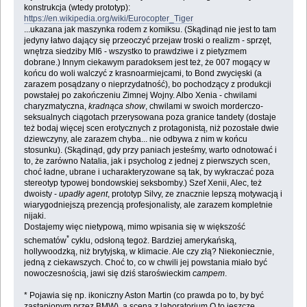
konstrukcja (wtedy prototyp):
https://en.wikipedia.org/wiki/Eurocopter_Tiger
...ukazana jak maszynka rodem z komiksu. (Skądinąd nie jest to tam
jedyny łatwo dający się przeoczyć przejaw troski o realizm - sprzęt,
wnętrza siedziby MI6 - wszystko to prawdziwe i z pietyzmem
dobrane.) Innym ciekawym paradoksem jest też, że 007 mogący w
końcu do woli walczyć z krasnoarmiejcami, to Bond zwycięski (a
zarazem posądzany o nieprzydatność), bo pochodzący z produkcji
powstałej po zakończeniu Zimnej Wojny. Albo Xenia - chwilami
charyzmatyczna,
kradnąca show
, chwilami w swoich morderczo-
seksualnych ciągotach przerysowana poza granice tandety (dostaje
też bodaj więcej scen erotycznych z protagonistą, niż pozostałe dwie
dziewczyny, ale zarazem chyba... nie odbywa z nim w końcu
stosunku). (Skądinąd, gdy przy paniach jesteśmy, warto odnotować i
to, że zarówno Natalia, jak i psycholog z jednej z pierwszych scen,
choć ładne, ubrane i ucharakteryzowane są tak, by wykraczać poza
stereotyp typowej bondowskiej seksbomby.) Szef Xenii, Alec, też
dwoisty -
upadły agent
, prototyp Silvy, ze znacznie lepszą motywacją i
wiarygodniejszą prezencją profesjonalisty, ale zarazem kompletnie
nijaki.
Dostajemy więc nietypową, mimo wpisania się w większość
*
schematów
cyklu, odsłoną tegoż. Bardziej amerykańską,
hollywoodzką, niż brytyjską, w klimacie. Ale czy złą? Niekoniecznie,
jedną z ciekawszych. Choć to, co w chwili jej powstania miało być
nowoczesnością, jawi się dziś staroświeckim
campem
.
* Pojawia się np. ikoniczny Aston Martin (co prawda po to, by być
zastąpionym przez BMW), a scena z laboratorium Q to jeszcze