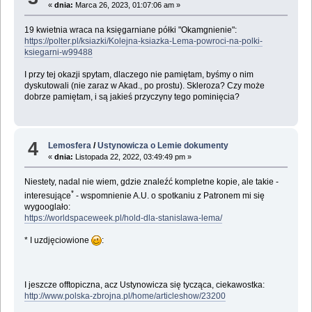
«
dnia:
Marca 26, 2023, 01:07:06 am »
19 kwietnia wraca na księgarniane półki "Okamgnienie":
https://polter.pl/ksiazki/Kolejna-ksiazka-Lema-powroci-na-polki-
ksiegarni-w99488
I przy tej okazji spytam, dlaczego nie pamiętam, byśmy o nim
dyskutowali (nie zaraz w Akad., po prostu). Skleroza? Czy może
dobrze pamiętam, i są jakieś przyczyny tego pominięcia?
4
Lemosfera
/
Ustynowicza o Lemie dokumenty
«
dnia:
Listopada 22, 2022, 03:49:49 pm »
Niestety, nadal nie wiem, gdzie znaleźć kompletne kopie, ale takie -
*
interesujące
- wspomnienie A.U. o spotkaniu z Patronem mi się
wygooglało:
https://worldspaceweek.pl/hold-dla-stanislawa-lema/
* I uzdjęciowione
:
I jeszcze offtopiczna, acz Ustynowicza się tycząca, ciekawostka:
http://www.polska-zbrojna.pl/home/articleshow/23200