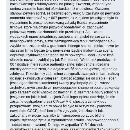
kolei awansuje z włamywaczki na pilotkę. Owszem, Vesper Lynd
umiera znacznie bardziej efekciarsko, niż w powieści. Owszem,
stanowi pewien zgrzyt, że bezwzględny Auric G. zaczyna od pewnego
momentu obchodzić się z 007 prawie jak z jajkiem (w książce było to
wyjaśnione b. prosto, pozorowaną zdradą Bonda; wyjaśnienie
filmowe, które ma chyba pozwolić bohaterowi gł. zachować
pokazową wręcz niezłomność, nie przekonuje). Ale... w obu
wypadkach mamy zasadniczo zachowane najistotniejsze zalety
flemingowskiej prozy, a zwł. flemingowskich fabuł, wzbogacone o -
zwykle mieszczące się w granicach dobrego smaku - efekciarstwo (w
starszym filmie będzie to w pierwszym rzędzie malownicza scena
odprawy u tytułowego antagonisty, w nowszym - Bond - jak to ktoś
słusznie nazwał - zabijający jak Terminator). W obu też produkcjach
007 dostaje interesujące partnerki - silne, inteligentne, rozdarte
między dobrem a złem, nie dające wejść sobie na głowę, i trudne do
zdobycia. Przeciwnicy zaś - mimo zasygnalizowanych zmian - należą
do najciekawszych w całej serii; bardzo różniąc się od siebie (jeden
jest elegancikiem o kamiennej twarzy psychopaty, drugi - wręcz
archetypicznym czerstwym nowobogackim chamem) obaj przekonują
jako zarazem dość wysoko postawione i b. szemrane figury (choć nie
jest jasne na jakich kalkulacjach Goldfinger opiera nadzieję, że nie
zostanie odstrzelony przez CIA czy MI6, choćby z zemsty, gdy
przeprowadzi swój plan; w powieści było to oczywiste - planował
nawiać do CCCP, choć tam znów zgrzytało, że człowiek tak
zakochany w złocie musiałby tym sposobem porzucić blichtr
kapitalistycznego życia, a zgromadzone sztaby - najprawdopodobniej
- oddać mocodawcom). Do tego w wypadku "C.R." dochodzi
wysmakowana elegancja wielu scen, zaś w przypadku "G." - pierwszy