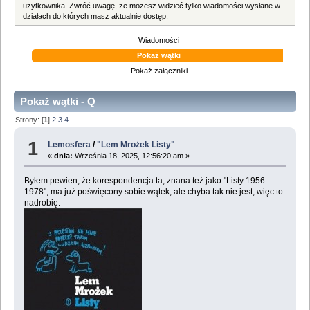
użytkownika. Zwróć uwagę, że możesz widzieć tylko wiadomości wysłane w
działach do których masz aktualnie dostęp.
Wiadomości
Pokaż wątki
Pokaż załączniki
Pokaż wątki - Q
Strony: [
1
]
2
3
4
1
Lemosfera
/
"Lem Mrożek Listy"
«
dnia:
Września 18, 2025, 12:56:20 am »
Byłem pewien, że korespondencja ta, znana też jako "Listy 1956-
1978", ma już poświęcony sobie wątek, ale chyba tak nie jest, więc to
nadrobię.