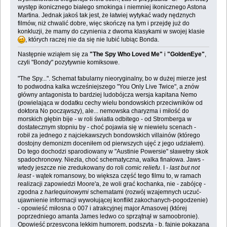
występ ikonicznego białego smokinga i niemniej ikonicznego Astona
Martina. Jednak jakoś tak jest, że łatwiej wytykać wady nędznych
filmów, niż chwalić dobre, więc skończę na tym i przejdę już do
konkluzji, że mamy do czynienia z dwoma klasykami w swojej klasie
, których raczej nie da się nie lubić lubiąc Bonda.
Następnie wziąłem się za
"The Spy Who Loved Me"
i
"GoldenEye"
,
czyli "Bondy" pozytywnie komiksowe.
"The Spy...". Schemat fabularny nieoryginalny, bo w dużej mierze jest
to podwodna kalka wcześniejszego "You Only Live Twice", a znów
główny antagonista to bardziej ludobójcza wersja kapitana Nemo
(powielająca w dodatku cechy wielu bondowskich przeciwników od
doktora No począwszy), ale... nemowska charyzma i miłość do
morskich głębin bije - w roli światła odbitego - od Stromberga w
dostatecznym stopniu by - choć pojawia się w niewielu scenach -
robił za jednego z najciekawszych bondowskich villainów (którego
dostojny demonizm doceniłem od pierwszych ujęć z jego udziałem).
Do tego dochodzi sparodiowany w "Austinie Powersie" sławetny skok
spadochronowy. Niezła, choć schematyczna, walka finałowa. Jaws -
wtedy jeszcze nie zredukowany do roli
comic reliefu
. I -
last but not
least
- wątek romansowy, bo większa część tego filmu to, w ramach
realizacji zapowiedzi Moore'a, że woli grać kochanka, nie - zabójcę -
zgodna z
harlequinowymi
schematami (rozwój wzajemnych uczuć-
ujawnienie informacji wywołującej konflikt zakochanych-pogodzenie)
- opowieść miłosna o 007 i atrakcyjnej major Amasovej (której
poprzedniego amanta James ledwo co sprzątnął w samoobronie).
Opowieść przesycona lekkim humorem, podszyta - b. fajnie pokazaną