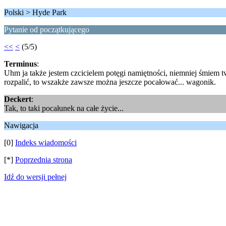
Polski > Hyde Park
Pytanie od początkującego
<<
<
(5/5)
Terminus
:
Uhm ja także jestem czcicielem potęgi namiętności, niemniej śmiem tw
rozpalić, to wszakże zawsze można jeszcze pocałować... wagonik.
Deckert
:
Tak, to taki pocałunek na całe życie...
Nawigacja
[0]
Indeks wiadomości
[*]
Poprzednia strona
Idź do wersji pełnej