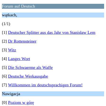
Forum auf Deutsch
wątkach,
(1/1)
[1]
Deutscher Splitter aus das Jahr von Stanisław Lem
[2]
Dr Rottensteiner
[3]
Witz
[4]
Langes Wort
[5]
Die Schwaerme als Waffe
[6]
Deutsche Werkausgabe
[7]
Willkommen im deutschsprachigen Forum!
Nawigacja
[0]
Poziom w górę