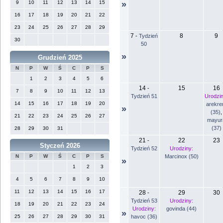
9
10
11
12
13
14
15
»
16
17
18
19
20
21
22
23
24
25
26
27
28
29
7
8
9
-
Tydzień
30
50
»
Grudzień 2025
N
P
W
Ś
C
P
S
1
2
3
4
5
6
14
15
16
-
7
8
9
10
11
12
13
Tydzień 51
Urodzin
14
15
16
17
18
19
20
arekr
»
(35)
,
21
22
23
24
25
26
27
mayur
(37)
28
29
30
31
21
22
23
-
Styczeń 2026
Tydzień 52
Urodziny:
Marcinox (50)
N
P
W
Ś
C
P
S
»
1
2
3
4
5
6
7
8
9
10
11
12
13
14
15
16
17
28
29
30
-
Tydzień 53
Urodziny:
18
19
20
21
22
23
24
Urodziny:
govinda (44)
»
havoc (36)
25
26
27
28
29
30
31