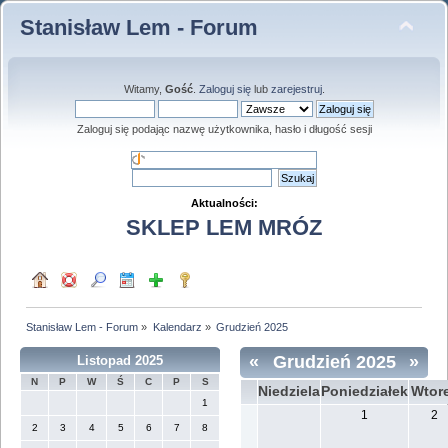
Stanisław Lem - Forum
Witamy,
Gość
.
Zaloguj się
lub
zarejestruj
.
Zaloguj się podając nazwę użytkownika, hasło i długość sesji
Aktualności:
SKLEP LEM MRÓZ
Stanisław Lem - Forum
»
Kalendarz
»
Grudzień 2025
«
Grudzień 2025
»
Listopad 2025
N
P
W
Ś
C
P
S
Niedziela
Poniedziałek
Wtor
1
1
2
2
3
4
5
6
7
8