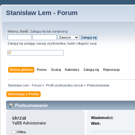
Stanisław Lem - Forum
Witamy,
Gość
.
Zaloguj się
lub
zarejestruj
.
Zaloguj się podając nazwę użytkownika, hasło i długość sesji
Strona główna
Pomoc
Szukaj
Kalendarz
Zaloguj się
Rejestracja
Stanisław Lem - Forum
»
Profil użytkownika skrzat
»
Podsumowanie
Informacja o Profilu
Podsumowanie
skrzat 
Wiadomości:
YaBB Administrator
Wiek:
Offline