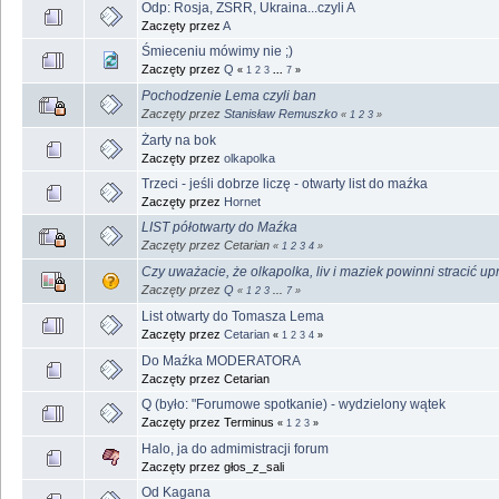
Odp: Rosja, ZSRR, Ukraina...czyli A
Zaczęty przez
A
Śmieceniu mówimy nie ;)
Zaczęty przez
Q
«
1
2
3
...
7
»
Pochodzenie Lema czyli ban
Zaczęty przez
Stanisław Remuszko
«
1
2
3
»
Żarty na bok
Zaczęty przez
olkapolka
Trzeci - jeśli dobrze liczę - otwarty list do maźka
Zaczęty przez
Hornet
LIST półotwarty do Maźka
Zaczęty przez Cetarian
«
1
2
3
4
»
Czy uważacie, że olkapolka, liv i maziek powinni stracić u
Zaczęty przez
Q
«
1
2
3
...
7
»
List otwarty do Tomasza Lema
Zaczęty przez
Cetarian
«
1
2
3
4
»
Do Maźka MODERATORA
Zaczęty przez Cetarian
Q (było: "Forumowe spotkanie) - wydzielony wątek
Zaczęty przez Terminus
«
1
2
3
»
Halo, ja do admimistracji forum
Zaczęty przez głos_z_sali
Od Kagana