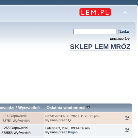
Aktualności:
SKLEP LEM MRÓZ
owiedzi
/
Wyświetleń
Ostatnia wiadomość
14 Odpowiedzi
Października 08, 2020, 11:26:21 pm
wysłana przez
Q
73751 Wyświetleń
265 Odpowiedzi
Lutego 03, 2026, 09:44:36 am
wysłana przez
Kagan
378555 Wyświetleń