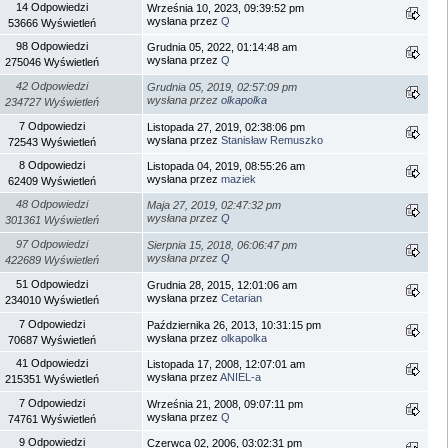
14 Odpowiedzi
Września 10, 2023, 09:39:52 pm
wysłana przez
Q
53666 Wyświetleń
98 Odpowiedzi
Grudnia 05, 2022, 01:14:48 am
wysłana przez
Q
275046 Wyświetleń
42 Odpowiedzi
Grudnia 05, 2019, 02:57:09 pm
wysłana przez
olkapolka
234727 Wyświetleń
7 Odpowiedzi
Listopada 27, 2019, 02:38:06 pm
wysłana przez
Stanisław Remuszko
72543 Wyświetleń
8 Odpowiedzi
Listopada 04, 2019, 08:55:26 am
wysłana przez
maziek
62409 Wyświetleń
48 Odpowiedzi
Maja 27, 2019, 02:47:32 pm
wysłana przez
Q
301361 Wyświetleń
97 Odpowiedzi
Sierpnia 15, 2018, 06:06:47 pm
wysłana przez
Q
422689 Wyświetleń
51 Odpowiedzi
Grudnia 28, 2015, 12:01:06 am
wysłana przez
Cetarian
234010 Wyświetleń
7 Odpowiedzi
Października 26, 2013, 10:31:15 pm
wysłana przez
olkapolka
70687 Wyświetleń
41 Odpowiedzi
Listopada 17, 2008, 12:07:01 am
wysłana przez
ANIEL-a
215351 Wyświetleń
7 Odpowiedzi
Września 21, 2008, 09:07:11 pm
wysłana przez
Q
74761 Wyświetleń
9 Odpowiedzi
Czerwca 02, 2006, 03:02:31 pm