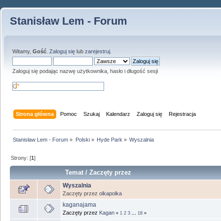
Stanisław Lem - Forum
Witamy,
Gość
.
Zaloguj się
lub
zarejestruj
.
Zaloguj się podając nazwę użytkownika, hasło i długość sesji
Strona główna
Pomoc
Szukaj
Kalendarz
Zaloguj się
Rejestracja
Stanisław Lem - Forum
»
Polski
»
Hyde Park
»
Wyszalnia
Strony: [
1
]
Temat
/
Zaczęty przez
Wyszalnia
Zaczęty przez
olkapolka
kaganajama
Zaczęty przez
Kagan
«
1
2
3
...
18
»