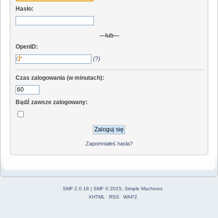
Hasło:
—lub—
OpenID:
(?)
Czas zalogowania (w minutach):
Bądź zawsze zalogowany:
Zapomniałeś hasła?
SMF 2.0.18
|
SMF © 2015
,
Simple Machines
XHTML
RSS
WAP2