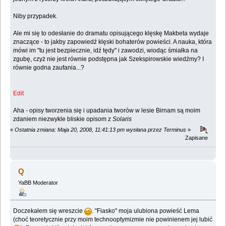
Niby przypadek.
Ale mi się to odesłanie do dramatu opisującego klęskę Makbeta wydaje
znaczące - to jakby zapowiedź klęski bohaterów powieści. A nauka, która
mówi im "tu jest bezpiecznie, idź tędy" i zawodzi, wiodąc śmiałka na
zgubę, czyż nie jest równie podstępna jak Szekspirowskie wiedźmy? I
równie godna zaufania...?
Edit
Aha - opisy tworzenia się i upadania tworów w lesie Birnam są moim
zdaniem niezwykle bliskie opisom z
Solaris
«
Ostatnia zmiana: Maja 20, 2008, 11:41:13 pm wysłana przez Terminus
»
Zapisane
Q
YaBB Moderator
Doczekałem się wreszcie
. "Fiasko" moja ulubiona powieść Lema
(choć teoretycznie przy moim technooptymizmie nie powinienem jej lubić