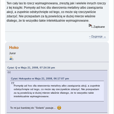
Ten cały las to rzecz wyimaginowana, zresztą jak i wielele innych rzeczy
z tej książki. Pomysły ad hoc dla stworzenia metafory albo zawiązania
akcji, a zupełnie odstrychnięte od tego, co może się rzeczywiście
zdarzyć. Nie przepadam za tą powieścią w dużej mierze właśnie
dlatego, że to wszystko takie intelektualnie wyimaginowane.
Zapisane
– Dygresje →
Hoko
Juror
Cytat: Q w Maja 21, 2008, 07:24:34 pm
Cytat: Hokopoko w Maja 21, 2008, 06:17:07 pm
Pomysły ad hoc dla stworzenia metafory albo zawiązania akcji, a zupełnie
odstrychnięte od tego, co może się rzeczywiście zdarzyć. Nie przepadam
za tą powieścią w dużej mierze właśnie dlatego, że to wszystko takie
intelektualnie wyimaginowane.
To mi już bardziej do "Solaris" pasuje...