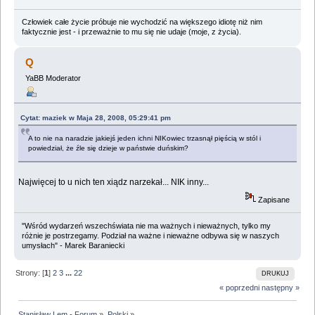
Człowiek całe życie próbuje nie wychodzić na większego idiotę niż nim
faktycznie jest - i przeważnie to mu się nie udaje (moje, z życia).
Q
YaBB Moderator
Cytat: maziek w Maja 28, 2008, 05:29:41 pm
A to nie na naradzie jakiejś jeden ichni NIKowiec trzasnął pięścią w stól i
powiedział, że źle się dzieje w państwie duńskim?
Najwięcej to u nich ten xiądz narzekał... NIK inny...
Zapisane
"Wśród wydarzeń wszechświata nie ma ważnych i nieważnych, tylko my
różnie je postrzegamy. Podział na ważne i nieważne odbywa się w naszych
umysłach" - Marek Baraniecki
Strony: [
1
]
2
3
...
22
DRUKUJ
« poprzedni
następny »
Stanisław Lem - Forum
»
Polski
»