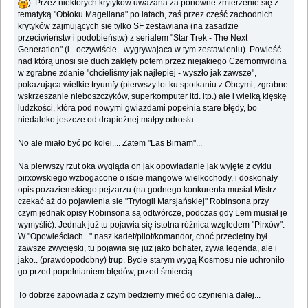
). Przez niektórych krytyków uważana za ponowne zmierzenie się z
tematyką "Obłoku Magellana" po latach, zaś przez część zachodnich
krytyków zajmujących sie tylko SF zestawiana (na zasadzie
przeciwieństw i podobieństw) z serialem "Star Trek - The Next
Generation" (i - oczywiście - wygrywajaca w tym zestawieniu). Powieść
nad którą unosi sie duch zaklęty potem przez niejakiego Czernomyrdina
w zgrabne zdanie "chcieliśmy jak najlepiej - wyszło jak zawsze",
pokazująca wielkie tryumfy (pierwszy lot ku spotkaniu z Obcymi, zgrabne
wskrzeszanie nieboszczyków, superkomputer itd. itp.) ale i wielką klęskę
ludzkości, która pod nowymi gwiazdami popełnia stare błędy, bo
niedaleko jeszcze od drapieżnej małpy odrosła...
No ale miało być po kolei.... Zatem "Las Birnam"...
Na pierwszy rzut oka wygląda on jak opowiadanie jak wyjęte z cyklu
pirxowskiego wzbogacone o iście mangowe wielkochody, i doskonały
opis pozaziemskiego pejzarzu (na godnego konkurenta musiał Mistrz
czekać aż do pojawienia sie "Trylogii Marsjańskiej" Robinsona przy
czym jednak opisy Robinsona są odtwórcze, podczas gdy Lem musiał je
wymyślić). Jednak już tu pojawia się istotna różnica wzgledem "Pirxów".
W "Opowieściach..." nasz kadet/pilot/komandor, choć przeciętny był
zawsze zwycięski, tu pojawia się już jako bohater, żywa legenda, ale i
jako.. (prawdopodobny) trup. Bycie starym wygą Kosmosu nie uchroniło
go przed popełnianiem błędów, przed śmiercią...
To dobrze zapowiada z czym bedziemy mieć do czynienia dalej...