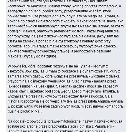
Zastanawiam się, czy tytuł rozdziału jest znaczący - las Birnam
występował w
Makbecie
. Makbet zdobył koronę poprzez morderstwo, a
zachęciły go do tego (oprócz żony) przepowiednie wiedźm, które
powiedziały mu, że przegra dopiero, gdy ruszy na niego las Birnam, a
pokona go człowiek niezrodzony z kobiety. Makbet odebrał te słowa jako
zapowiedź swoich nieustannych zwycięstw. Okazało się jednak, że był to
podstęp: Makduff, prawowity pretendent do tronu, kazał swej armii dla
ochrony wziąć gałęzie z drzew - co wyglądało z daleka, jakby sam las
ruszył na zamek, a ponadto nie był zrodzony z kobiety, gdyż przy
porodzie jego umierającą matkę rozcięto, by wydobyć żywe dziecko...
Tak więc wiedźmy powiedziały prawdę, a jednocześnie oszukały
Makbeta i wydały go na zgubę.
W powieści, której początek rozgrywa się na Tytanie - jednym z
księżyców Jowisza, las Birnam to tworzące się dynamicznie struktury z
zamarzających gazów, które wciąż się przesuwają - widziane z daleka
przypominają ośnieżony, wędrujący las. Stąd nazwa - nadana przez
jakiegoś miłośnika Szekspira. Są jednak groźne - mogą się zapaść w
każdej chwili, grzebiąc pod sobą wędrującego między nimi śmiałka, a
wyznaczane przez naukowców "bezpieczne" trasy zawodzą. Cała
historia rozpoczyna się od wejścia w ten las przez pilota Angusa Parvisa
w poszukiwaniu wcześniej zaginionych ludzi, między innymi komandora
(już nie pilota) Pirxa...
Na dodatek z powodu tej prawie-mitologicznej nazwy, nazwisko Angusa
zostaje skojarzone przez pracownika stacji i lotniska z Parsifalem -
jednym z rycerzy króla Artura, poszukującym świętego Graala...