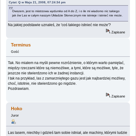
Cytat: Q w Maja 21, 2008, 07:24:34 pm
Owszem, jest to mistrzowa
wydumka
od A do Z, i o ile mi wiadomo nic takiego
jak ów Las w całym naszym Układzie Słonecznym nie istnieje i istnieć nie może.
Na jakiej podstawie uznałeś, że 'coś takiego istnieć nie może'?
Zapisane
Terminus
Gość
Tak. No miałem na myśli pewne rozróżnienie, o którym warto pamiętać,
między rzeczami które są niemożliwe, a tymi, które są możliwe, tyle, że
jeszcze nie stwierdzono ich w żadnej instancji.
I tak na przykład, las z zamarzniętego gazu jest jak najbardziej możliwy,
choć, istotnie, nie stwierdzono go nigdzie.
Pozdrawiam.
Zapisane
Hoko
Juror
Las lasem, niechby i gdzieś tam sobie istniał, ale machiny, którymi ludzie