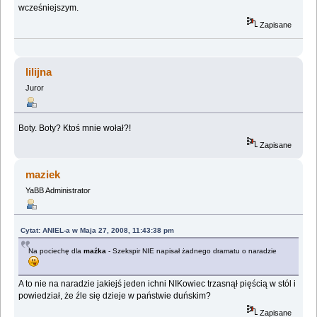
wcześniejszym.
Zapisane
lilijna
Juror
Boty. Boty? Ktoś mnie wołał?!
Zapisane
maziek
YaBB Administrator
Cytat: ANIEL-a w Maja 27, 2008, 11:43:38 pm
Na pociechę dla
maźka
- Szekspir NIE napisał żadnego dramatu o naradzie
A to nie na naradzie jakiejś jeden ichni NIKowiec trzasnął pięścią w stól i
powiedział, że źle się dzieje w państwie duńskim?
Zapisane