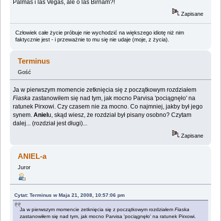
Palmas i las Vegas, ale o las Birnam?!
Zapisane
Człowiek całe życie próbuje nie wychodzić na większego idiotę niż nim
faktycznie jest - i przeważnie to mu się nie udaje (moje, z życia).
Terminus
Gość
Ja w pierwszym momencie zetknięcia się z początkowym rozdziałem
Fiaska
zastanowiłem się nad tym, jak mocno Parvisa 'pociągnęło' na
ratunek Pirxowi. Czy czasem nie za mocno. Co najmniej, jakby był jego
synem.
Aniel
u, skąd wiesz, że rozdział był pisany osobno? Czytam
dalej... (rozdział jest długi)...
Zapisane
ANIEL-a
Juror
Cytat: Terminus w Maja 21, 2008, 10:57:06 pm
Ja w pierwszym momencie zetknięcia się z początkowym rozdziałem
Fiaska
zastanowiłem się nad tym, jak mocno Parvisa 'pociągnęło' na ratunek Pirxowi.