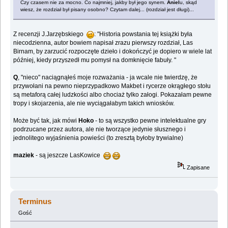
Czy czasem nie za mocno. Co najmniej, jakby był jego synem.
Aniel
u, skąd
wiesz, że rozdział był pisany osobno? Czytam dalej... (rozdział jest długi)...
Z recenzji J.Jarzębskiego
: "Historia powstania tej książki była
niecodzienna, autor bowiem napisał zrazu pierwszy rozdział, Las
Birnam, by zarzucić rozpoczęte dzieło i dokończyć je dopiero w wiele lat
później, kiedy przyszedł mu pomysł na domknięcie fabuły. "
Q
, "nieco" naciągnąłeś moje rozważania - ja wcale nie twierdzę, że
przywołani na pewno nieprzypadkowo Makbet i rycerze okrągłego stołu
są metaforą całej ludzkości albo chociaż tylko załogi. Pokazałam pewne
tropy i skojarzenia, ale nie wyciągałabym takich wniosków.
Może być tak, jak mówi
Hoko
- to są wszystko pewne intelektualne gry
podrzucane przez autora, ale nie tworzące jedynie słusznego i
jednolitego wyjaśnienia powieści (to zresztą byłoby trywialne)
maziek
- są jeszcze LasKowice
Zapisane
Terminus
Gość