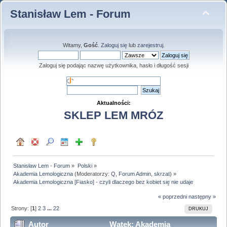
Stanisław Lem - Forum
Witamy,
Gość
.
Zaloguj się
lub
zarejestruj
.
Zaloguj się podając nazwę użytkownika, hasło i długość sesji
Aktualności:
SKLEP LEM MRÓZ
Stanisław Lem - Forum
»
Polski
»
Akademia Lemologiczna
(Moderatorzy:
Q
,
Forum Admin
,
skrzat
) »
Akademia Lemologiczna [Fiasko] - czyli dlaczego bez kobiet się nie udaje
« poprzedni
następny »
Strony: [
1
]
2
3
...
22
DRUKUJ
Autor
Wątek: Akademia