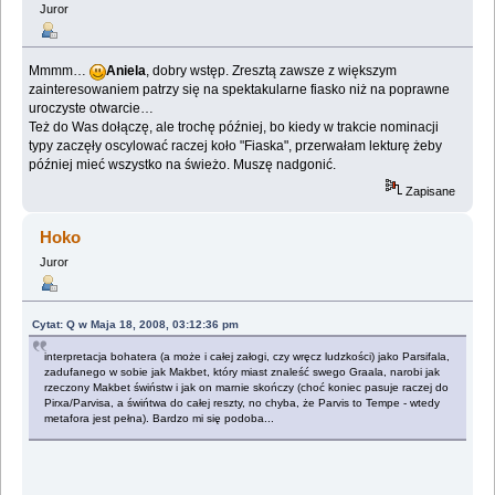
Juror
Mmmm…
Aniela
, dobry wstęp. Zresztą zawsze z większym
zainteresowaniem patrzy się na spektakularne fiasko niż na poprawne
uroczyste otwarcie…
Też do Was dołączę, ale trochę później, bo kiedy w trakcie nominacji
typy zaczęły oscylować raczej koło "Fiaska", przerwałam lekturę żeby
później mieć wszystko na świeżo. Muszę nadgonić.
Zapisane
Hoko
Juror
Cytat: Q w Maja 18, 2008, 03:12:36 pm
interpretacja bohatera (a może i całej załogi, czy wręcz ludzkości) jako Parsifala,
zadufanego w sobie jak Makbet, który miast znaleść swego Graala, narobi jak
rzeczony Makbet świństw i jak on marnie skończy (choć koniec pasuje raczej do
Pirxa/Parvisa, a świńtwa do całej reszty, no chyba, że Parvis to Tempe - wtedy
metafora jest pełna). Bardzo mi się podoba...