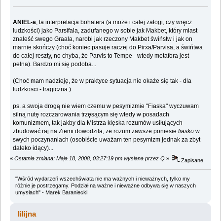
ANIEL-a
, ta interpretacja bohatera (a może i całej załogi, czy wręcz
ludzkości) jako Parsifala, zadufanego w sobie jak Makbet, który miast
znaleść swego Graala, narobi jak rzeczony Makbet świństw i jak on
marnie skończy (choć koniec pasuje raczej do Pirxa/Parvisa, a świńtwa
do całej reszty, no chyba, że Parvis to Tempe - wtedy metafora jest
pełna). Bardzo mi się podoba...
(Choć mam nadzieję, że w praktyce sytuacja nie okaże się tak - dla
ludzkosci - tragiczna.)
ps. a swoja drogą nie wiem czemu w pesymizmie "Fiaska" wyczuwam
silną nutę rozczarowania trzęsącym się wtedy w posadach
komunizmem, tak jakby dla Mistrza klęska rozumów usiłujących
zbudować raj na Ziemi dowodziła, że rozum zawsze poniesie
fiasko
w
swych poczynaniach (osobiście uważam ten pesymizm jednak za zbyt
daleko idący)...
«
Ostatnia zmiana: Maja 18, 2008, 03:27:19 pm wysłana przez Q
»
Zapisane
"Wśród wydarzeń wszechświata nie ma ważnych i nieważnych, tylko my
różnie je postrzegamy. Podział na ważne i nieważne odbywa się w naszych
umysłach" - Marek Baraniecki
lilijna