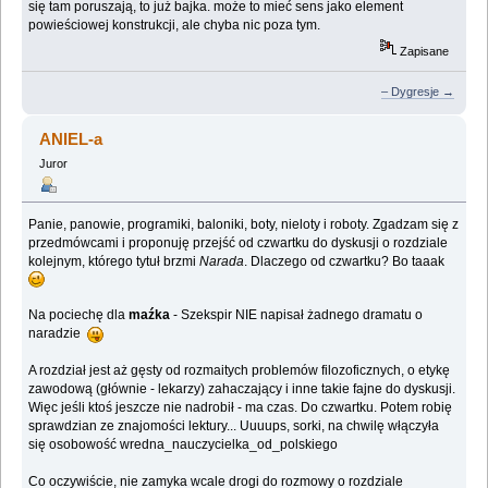
się tam poruszają, to już bajka. może to mieć sens jako element
powieściowej konstrukcji, ale chyba nic poza tym.
Zapisane
– Dygresje →
ANIEL-a
Juror
Panie, panowie, programiki, baloniki, boty, nieloty i roboty. Zgadzam się z
przedmówcami i proponuję przejść od czwartku do dyskusji o rozdziale
kolejnym, którego tytuł brzmi
Narada
. Dlaczego od czwartku? Bo taaak
Na pociechę dla
maźka
- Szekspir NIE napisał żadnego dramatu o
naradzie
A rozdział jest aż gęsty od rozmaitych problemów filozoficznych, o etykę
zawodową (głównie - lekarzy) zahaczający i inne takie fajne do dyskusji.
Więc jeśli ktoś jeszcze nie nadrobił - ma czas. Do czwartku. Potem robię
sprawdzian ze znajomości lektury... Uuuups, sorki, na chwilę włączyła
się osobowość wredna_nauczycielka_od_polskiego
Co oczywiście, nie zamyka wcale drogi do rozmowy o rozdziale