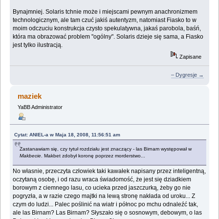
Bynajmniej. Solaris tchnie może i miejscami pewnym anachronizmem
technologicznym, ale tam czuć jakiś autentyzm, natomiast Fiasko to w
moim odczuciu konstrukcja czysto spekulatywna, jakaś parobola, baśń,
która ma obrazować problem "ogólny". Solaris dzieje się sama, a Fiasko
jest tylko ilustracją.
Zapisane
– Dygresje →
maziek
YaBB Administrator
Cytat: ANIEL-a w Maja 18, 2008, 11:56:51 am
Zastanawiam się, czy tytuł rozdziału jest znaczący - las Birnam występował w
Makbecie
. Makbet zdobył koronę poprzez morderstwo...
No własnie, przeczyta człowiek taki kawałek napisany przez inteligentną,
oczytaną osobę, i od razu wraca świadomość, że jest się dziadkiem
borowym z ciemnego lasu, co ucieka przed jaszczurką, żeby go nie
pogryzła, a w razie czego majtki na lewą stronę nakłada od uroku... Z
czym do ludzi... Palec poślinić na wiatr i północ po mchu odnaleźć tak,
ale las Birnam? Las Birnam? Słyszało się o sosnowym, debowym, o las