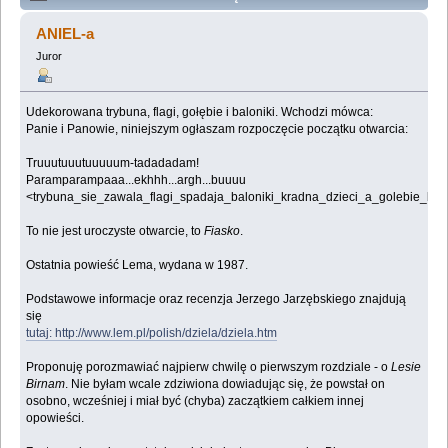
Lemologiczna [Fiasko] - czyli dlaczego bez kobiet się
ANIEL-a
nie udaje (Przeczytany 1300968 razy)
Juror
Udekorowana trybuna, flagi, gołębie i baloniki. Wchodzi mówca:
Panie i Panowie, niniejszym ogłaszam rozpoczęcie początku otwarcia:
Truuutuuutuuuuum-tadadadam!
Paramparampaaa...ekhhh...argh...buuuu
<trybuna_sie_zawala_flagi_spadaja_baloniki_kradna_dzieci_a_golebie_br
To nie jest uroczyste otwarcie, to
Fiasko
.
Ostatnia powieść Lema, wydana w 1987.
Podstawowe informacje oraz recenzja Jerzego Jarzębskiego znajdują
się
tutaj: http://www.lem.pl/polish/dziela/dziela.htm
Proponuję porozmawiać najpierw chwilę o pierwszym rozdziale - o
Lesie
Birnam
. Nie byłam wcale zdziwiona dowiadując się, że powstał on
osobno, wcześniej i miał być (chyba) zaczątkiem całkiem innej
opowieści.