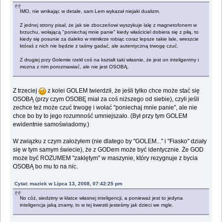
IMO, nie wnikając w detale, sam Lem wykazał niejaki dualizm.
Z jednej strony pisał, że jak sie zboczeńowi wyszykuje lalę z magnetofonem w
brzuchu, wołającą "poniechaj mnie panie" kiedy właściciel dobiera się z piłą, to
kiedy się posunie za daleko w mimikrze robiąc coraz lepsze takie lale, wreszcie
któraś z nich nie będzie z taśmy gadać, ale autentyczną trwogę czuć.
Z drugiej przy Golemie rzekł coś na kształt taki własnie, że jest on inteligentny i
mozna z nim porozmawiać, ale nie jest OSOBĄ.
Z trzeciej
z kolei GOLEM twierdził, że jeśli tylko chce może stać się
OSOBĄ (przy czym OSOBĘ miał za coś niższego od siebie), czyli jeśli
zechce też może czuć trwogę i wołać "poniechaj mnie panie", ale nie
chce bo by to jego rozumność umniejszało. (Był przy tym GOLEM
ewidentnie samoświadomy.)
W związku z czym założyłem (nie dlatego by "GOLEM..." i "Fiasko" działy
się w tym samym świecie), że z GODem może być identycznie. Że GOD
może być ROZUMEM "zaklętym" w maszynie, który rezygnuje z bycia
OSOBĄ bo mu to na nic.
Cytat: maziek w Lipca 13, 2008, 07:42:25 pm
No cóż, siedzimy w klatce własnej inteligencji, a ponieważ jest to jedyna
inteligencja jaką znamy, to w tej kwestii jesteśmy jak dzieci we mgle.