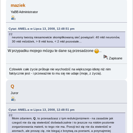
kwantowy (Przeczytany 112990 razy)
maziek
YaBB Administrator
Cytat: ANIEL-a w Lipca 13, 2008, 12:48:51 pm
neurony tworzą niesamowicie skomplikowaną sieć powiązań: 40 mld neuronów,
30 mld móżdżek, > 8 mld kora, < 2 mld pozostałe...
W przypadku mojego mózgu te dane są przesadzone
...
Zapisane
Człowiek całe życie próbuje nie wychodzić na większego idiotę niż nim
faktycznie jest - i przeważnie to mu się nie udaje (moje, z życia).
Q
Juror
Cytat: ANIEL-a w Lipca 13, 2008, 12:48:51 pm
Moim zdaniem,
Q
, to przesadzasz z tym redukcjonizmem - na zasadzie jak
czegoś nie da się stwierdzić doświadczalnie i to jeszcze na niskim poziomie
zorganizowania materii, to tego nie ma. Poezji też się nie da stwierdzić w
atomach, ale proszę cię, nie biegaj z brzytwą za poetami, a przynajmniej