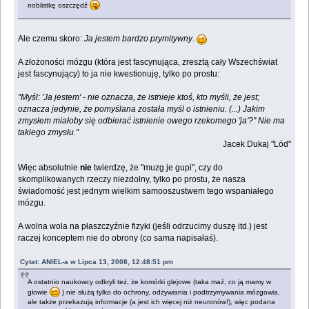
noblistkę oszczędź
Ale czemu skoro:
Ja jestem bardzo prymitywny
.
A złożoności mózgu (która jest fascynująca, zresztą cały Wszechświat
jest fascynujący) to ja nie kwestionuję, tylko po prostu:
"Myśl: 'Ja jestem' - nie oznacza, że istnieje ktoś, kto myśli, że jest;
oznacza jedynie, że pomyślana została myśl o istnieniu. (...) Jakim
zmysłem miałoby się odbierać istnienie owego rzekomego 'ja'?" Nie ma
takiego zmysłu."
Jacek Dukaj "Lód"
Więc absolutnie
nie
twierdzę, że "muzg je gupi", czy do
skomplikowanych rzeczy niezdolny, tylko po prostu, że nasza
świadomość jest jednym wielkim samooszustwem tego wspaniałego
mózgu.
A wolna wola na płaszczyźnie fizyki (jeśli odrzucimy duszę itd.) jest
raczej konceptem nie do obrony (co sama napisałaś).
Cytat: ANIEL-a w Lipca 13, 2008, 12:48:51 pm
A ostatnio naukowcy odkryli też, że komórki glejowe (taka maź, co ją mamy w
głowie
) nie służą tylko do ochrony, odżywiania i podtrzymywania mózgowia,
ale także przekazują informacje (a jest ich więcej niż neuronów!), więc podana