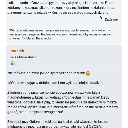
całkiem serio... Oraz zadał pytanie: czy aby nie jest tak, że jako Rozum
zdołamy rozpoznać tylko ten rozum, który myśleniem i działaniem nas
przypomina, czy to gdzieś w Kosmosie czy wśród naszych dzieł...
Zapisane
"Wśród wydarzeń wszechświata nie ma ważnych i nieważnych, tylko my
różnie je postrzegamy. Podział na ważne i nieważne odbywa się w naszych
umysłach" - Marek Baraniecki
maziek
YaBB Administrator
Nie mówcie do mnie jak do syntetycznego rozumu
.
IMO, nie wnikając w detale, sam Lem wykazał niejaki dualizm.
Z jednej strony pisał, że jak sie zboczeńowi wyszykuje lalę z
magnetofonem w brzuchu, wołającą "poniechaj mnie panie" kiedy
właściciel dobiera się z piłą, to kiedy się posunie za daleko w mimikrze
robiąc coraz lepsze takie lale, wreszcie któraś z nich nie będzie z taśmy
gadać, ale autentyczną trwogę czuć.
Z drugiej przy Golemie rzekł coś na kształt taki własnie, że jest on
inteligentny i mozna z nim porozmawiać, ale nie jest OSOBĄ.