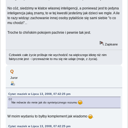
No cóż, siedzimy w klatce własnej inteligencji, a ponieważ jest to jedyna
inteligencja jaką znamy, to w tej kwestii jesteśmy jak dzieci we mgle. A ile
to razy widząc zachowanie innej osoby pytaliście się sami siebie "o co
mu chodzi"...
Troche to chińskim pokojem pachnie i pewnie tak jest.
Zapisane
Człowiek całe życie próbuje nie wychodzić na większego idiotę niż nim
faktycznie jest - i przeważnie to mu się nie udaje (moje, z życia).
Q
Juror
Cytat: maziek w Lipca 13, 2008, 07:42:25 pm
Nie mówcie do mnie jak do syntetycznego rozumu
.
W moim wydaniu to byłby komplement jak wiadomo
.
Cytat: maziek w Lipca 13, 2008, 07:42:25 pm