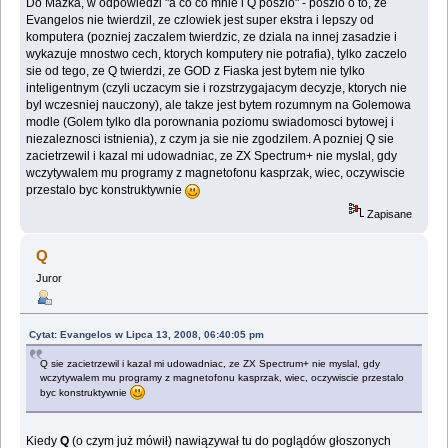
Do Mazka, w odpowiedzi "a co co mnie i Q poszlo" - poszlo o to, ze
Evangelos nie twierdzil, ze czlowiek jest super ekstra i lepszy od
komputera (pozniej zaczalem twierdzic, ze dziala na innej zasadzie i
wykazuje mnostwo cech, ktorych komputery nie potrafia), tylko zaczelo
sie od tego, ze Q twierdzi, ze GOD z Fiaska jest bytem nie tylko
inteligentnym (czyli uczacym sie i rozstrzygajacym decyzje, ktorych nie
byl wczesniej nauczony), ale takze jest bytem rozumnym na Golemowa
modle (Golem tylko dla porownania poziomu swiadomosci bytowej i
niezaleznosci istnienia), z czym ja sie nie zgodzilem. A pozniej Q sie
zacietrzewil i kazal mi udowadniac, ze ZX Spectrum+ nie myslal, gdy
wczytywalem mu programy z magnetofonu kasprzak, wiec, oczywiscie
przestalo byc konstruktywnie
Zapisane
Q
Juror
Cytat: Evangelos w Lipca 13, 2008, 06:40:05 pm
Q sie zacietrzewil i kazal mi udowadniac, ze ZX Spectrum+ nie myslal, gdy
wczytywalem mu programy z magnetofonu kasprzak, wiec, oczywiscie przestalo
byc konstruktywnie
Kiedy
Q
(o czym już mówił) nawiązywał tu do poglądów głoszonych