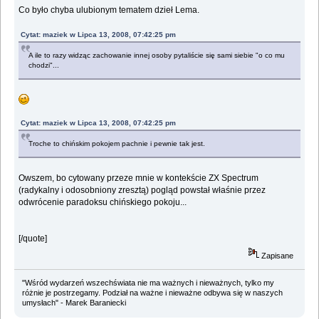
Co było chyba ulubionym tematem dzieł Lema.
Cytat: maziek w Lipca 13, 2008, 07:42:25 pm
A ile to razy widząc zachowanie innej osoby pytaliście się sami siebie "o co mu
chodzi"...
Cytat: maziek w Lipca 13, 2008, 07:42:25 pm
Troche to chińskim pokojem pachnie i pewnie tak jest.
Owszem, bo cytowany przeze mnie w kontekście ZX Spectrum
(radykalny i odosobniony zresztą) pogląd powstał właśnie przez
odwrócenie paradoksu chińskiego pokoju...
[/quote]
Zapisane
"Wśród wydarzeń wszechświata nie ma ważnych i nieważnych, tylko my
różnie je postrzegamy. Podział na ważne i nieważne odbywa się w naszych
umysłach" - Marek Baraniecki