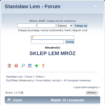
Stanisław Lem - Forum
Witamy,
Gość
.
Zaloguj się
lub
zarejestruj
.
Zaloguj się podając nazwę użytkownika, hasło i długość sesji
Aktualności:
SKLEP LEM MRÓZ
Stanisław Lem - Forum
»
Polski
»
DyLEMaty
(Moderatorzy:
Forum Admin
,
skrzat
) »
AI i komputer kwantowy
« poprzedni
następny »
Strony:
1
2
3
[
4
]
DRUKUJ
Autor
Wątek: AI i komputer