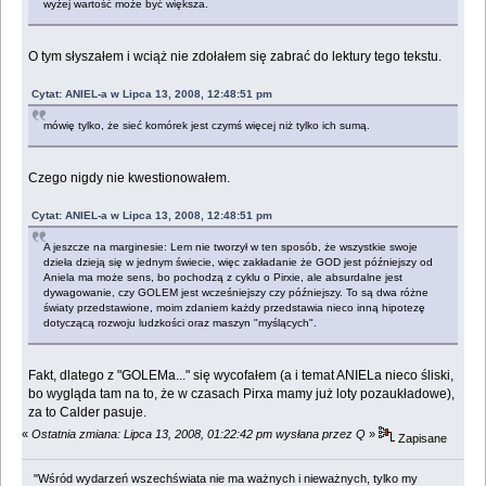
wyżej wartość może być większa.
O tym słyszałem i wciąż nie zdołałem się zabrać do lektury tego tekstu.
Cytat: ANIEL-a w Lipca 13, 2008, 12:48:51 pm
mówię tylko, że sieć komórek jest czymś więcej niż tylko ich sumą.
Czego nigdy nie kwestionowałem.
Cytat: ANIEL-a w Lipca 13, 2008, 12:48:51 pm
A jeszcze na marginesie: Lem nie tworzył w ten sposób, że wszystkie swoje
dzieła dzieją się w jednym świecie, więc zakładanie że GOD jest późniejszy od
Aniela ma może sens, bo pochodzą z cyklu o Pirxie, ale absurdalne jest
dywagowanie, czy GOLEM jest wcześniejszy czy późniejszy. To są dwa różne
światy przedstawione, moim zdaniem każdy przedstawia nieco inną hipotezę
dotyczącą rozwoju ludzkości oraz maszyn "myślących".
Fakt, dlatego z "GOLEMa..." się wycofałem (a i temat ANIELa nieco śliski,
bo wygląda tam na to, że w czasach Pirxa mamy już loty pozaukładowe),
za to Calder pasuje.
«
Ostatnia zmiana: Lipca 13, 2008, 01:22:42 pm wysłana przez Q
»
Zapisane
"Wśród wydarzeń wszechświata nie ma ważnych i nieważnych, tylko my