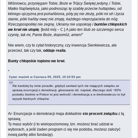
Wiśniowcu, przysięgam Tobie, Boże w Trójcy Świętej jedyny, i Tobie,
Matko Najświętsza, jako podnosząc tę szablę przeciw hultajstwu, od
którego ojczyzna jest pohańbiona, póty jej nie złożę, póki mi sił i życia
stanie, póki hańby owej nie zmyję, każdego nieprzyjaciela do nóg
Rzeczypospolitej nie zegnę, Ukrainy nie uspokoję i
buntów chłopskich
we krwi nie utopię
.
[bold mój – C.]
A jako ten ślub ze szczerego serca
czynię, tak mi, Panie Boże, dopomóż, amen!”
Nie wiem, czy to cytat historyczny, czy inwencja Sienkiewicza, ale
przecież, tak czy tak,
oddaje realia
.
Bunty chłopskie topiono we krwi
.
*
Cytat: maziek w Czerwca 09, 2025, 10:10:53 pm
Ale bardziej by mnie poraziło, gdybyś zamiast tych nie mających związku ze
sprawą enuncjacji o demokracji, głosowaniu itd. napisał, dlaczego dziś ~60%
podatku średnio w Polsce to jest wolność i demokracja a w średniowieczu to był
wyzysk biednych chłopów.
A/- Enuncjacje o demokracji maja dokładnie
sto procent związku
z tą
sprawą.
Ty masz wybór (i to wielopoziomowy, tzn. możesz brać udział w
wyborach, a jeśli żaden program ci się nie podoba, możesz założyć
nową partię albo fundację).