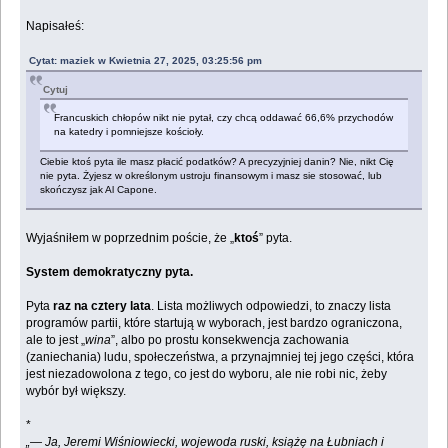
Napisałeś:
Cytat: maziek w Kwietnia 27, 2025, 03:25:56 pm
Cytuj
Francuskich chłopów nikt nie pytał, czy chcą oddawać 66,6% przychodów
na katedry i pomniejsze kościoły.
Ciebie ktoś pyta ile masz płacić podatków? A precyzyjniej danin? Nie, nikt Cię
nie pyta. Żyjesz w określonym ustroju finansowym i masz sie stosować, lub
skończysz jak Al Capone.
Wyjaśniłem w poprzednim poście, że „
ktoś
” pyta.
System demokratyczny pyta.
Pyta
raz na cztery lata
. Lista możliwych odpowiedzi, to znaczy lista
programów partii, które startują w wyborach, jest bardzo ograniczona,
ale to jest „
wina
”, albo po prostu konsekwencja zachowania
(zaniechania) ludu, społeczeństwa, a przynajmniej tej jego części, która
jest niezadowolona z tego, co jest do wyboru, ale nie robi nic, żeby
wybór był większy.
*
„— Ja, Jeremi Wiśniowiecki, wojewoda ruski, książę na Łubniach i