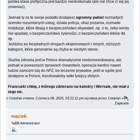
polska klasa polityczna jest bardzo niedoskonała (ale nie chce ci się jej
zmieniać).
Jednak ty za te swoje podatki dostajesz
ogromny pakiet
rozmaitych
szeroko rozumianych usług, działa policja, straż pożarna, rozmaite
instytucje, które dbają o bezpieczeństwo obywateli, np. o to, żeby windy
nie spadały, o bezpieczeństwo żywności, o bezpieczeństwo leków itd.
itp.
Jeździsz po bezpłatnych drogach ekspresowych i innych, niższych
kategorii, które generalnie są chyba w niezłym stanie.
Służba zdrowia jest w Polsce dramatycznie niedoinwestowana, ale
jednak w poważnych sprawach (nowotwór, operacja kardio) nawet
ludzie zamożni idą do NFZ, bo leczenie prywatne, jeśli w ogóle jest
dostępne w Polsce, kosztowałoby setki tysięcy złotych.
Francuski chłop, z którego zdzierano na katedry i Wersale, nie miał z
tego nic.
«
Ostatnia zmiana: Czerwca 08, 2025, 03:21:11 pm wysłana przez Cetarian
»
Zapisane
maziek
YaBB Administrator