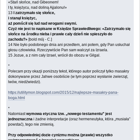
«Stań słońce, nad Gibeonem!
I ty, księżycu, nad doliną Ajjalonu!»
13
I zatrzymało się słońce,
i stanął księżyc,
aż pomścił się lud nad wrogami swymi.
Czyż nie jest to napisane w Księdze Sprawiedliwego: «Zatrzymało się
słońce na środku nieba i prawie cały dzień nie spieszyło do
zachodu?»
[bold mój - C.]
14 Nie było podobnego dnia ani przedtem, ani potem, gdy Pan usłuchał
głosu człowieka. Rzeczywiście Pan sam walczył za Izraela.
15 Jozue, a z nim cały Izrael, wrócił do obozu w Gilgal.
*
Polecam przy okazji poniższy tekst, którego autor policzył tylko masakry
dokonywane przez Jahwe osobiście (w tym poprzez wysłanie zwierząt,
lwów, niedźwiedzi).
https://utilitymon.blogspot.com/2015/12/najlepsze-masakry-pana-
boga.html
*
Natomiast
wymowa etyczna tzw. „nowego testamentu” jest
jednoznaczna
i żadne interpretacje (oraz hermeneutyka, która „musiała”
powstać), tego nie zmienią.
Przy odpowiedniej dozie cynizmu można (prawie) wszystko