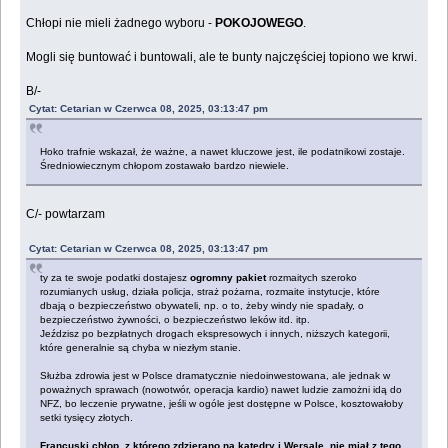
Chłopi nie mieli żadnego wyboru -
POKOJOWEGO
.
Mogli się buntować i buntowali, ale te bunty najczęściej topiono we krwi.
B/-
Cytat: Cetarian w Czerwca 08, 2025, 03:13:47 pm
Hoko trafnie wskazał, że ważne, a nawet kluczowe jest, ile podatnikowi zostaje.
Średniowiecznym chłopom zostawało bardzo niewiele.
C/- powtarzam
Cytat: Cetarian w Czerwca 08, 2025, 03:13:47 pm
ty za te swoje podatki dostajesz
ogromny pakiet
rozmaitych szeroko
rozumianych usług, działa policja, straż pożarna, rozmaite instytucje, które
dbają o bezpieczeństwo obywateli, np. o to, żeby windy nie spadały, o
bezpieczeństwo żywności, o bezpieczeństwo leków itd. itp.
Jeździsz po bezpłatnych drogach ekspresowych i innych, niższych kategorii,
które generalnie są chyba w niezłym stanie.
Służba zdrowia jest w Polsce dramatycznie niedoinwestowana, ale jednak w
poważnych sprawach (nowotwór, operacja kardio) nawet ludzie zamożni idą do
NFZ, bo leczenie prywatne, jeśli w ogóle jest dostępne w Polsce, kosztowałoby
setki tysięcy złotych.
Francuski chłop, z którego zdzierano na katedry i Wersale, nie miał z tego