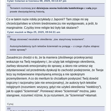
Cytat: Cetarian w Czerwca 08, 2025, 03:13:47 pm
Tematem rozmowy jest
dzisiejsza ocena kościoła katolickiego
z
całą
jego
prawie dwutysiącletnią historią.
Co w takim razie robiły przykłady z Japonii? Tam zdaje mi się
chrześcijaństwo w ichnim średniowieczu nie występowało, a jeśli, to
marginalnie. Czyżby inne religie też były tak skalane?
Cytat: maziek w Maja 25, 2025, 09:04:31 am
Mogę stosować neutralne określenia: „tzw. stary/nowy testament”.
Autorzy/redaktorzy tych tekstów ściemniali na potęgę – z czego chyba zdajesz
sobie sprawę?
Zasadniczo chodzi o to, że ta maniera (złośliwego przekręcania)
wskazuje na Twój negatywny i, że użyję tak religijnego określenia,
żarliwy stosunek emocjonalny do sprawy, a skoro nie umiesz się
zdystansować od przedmiotu dyskusji to zachodzi podejrzenie, że Twoje
tezy są motywowane impulsywną emocją a nie spokojnym
przemyśleniem. A co do meritum to chciałbym posłyszeć Twój dowód
logiczny i racjonalny (ale nie emocjonalny), że autorzy tych tekstów
religijnych (rozumiem: wszyscy, gdyż nie użyłeś określenia "niektórzy"),
jak to ująłeś "ściemniali". Ponieważ słowo "ściemniali" można, jako
slangowe, rozumieć różnie, to ja rozumiem, że "ściemniali"=kłamali.
Cytuj