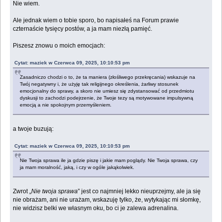
Nie wiem.
Ale jednak wiem o tobie sporo, bo napisałeś na Forum prawie
czternaście tysięcy postów, a ja mam niezłą pamięć.
Piszesz znowu o moich emocjach:
Cytat: maziek w Czerwca 09, 2025, 10:10:53 pm
Zasadniczo chodzi o to, że ta maniera (złośliwego przekręcania) wskazuje na
Twój negatywny i, że użyję tak religijnego określenia, żarliwy stosunek
emocjonalny do sprawy, a skoro nie umiesz się zdystansować od przedmiotu
dyskusji to zachodzi podejrzenie, że Twoje tezy są motywowane impulsywną
emocją a nie spokojnym przemyśleniem.
a twoje buzują:
Cytat: maziek w Czerwca 09, 2025, 10:10:53 pm
Nie Twoja sprawa ile ja gdzie piszę i jakie mam poglądy. Nie Twoja sprawa, czy
ja mam moralność, jaką, i czy w ogóle jakąkolwiek.
Zwrot „
Nie twoja sprawa
” jest co najmniej lekko nieuprzejmy, ale ja się
nie obrażam, ani nie urażam, wskazuję tylko, że, wytykając mi słomkę,
nie widzisz belki we własnym oku, bo ci je zalewa adrenalina.