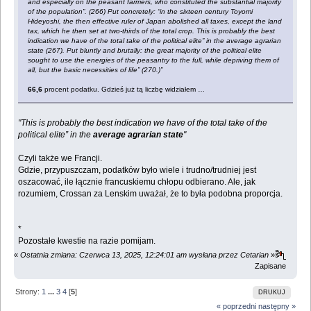
and especially on the peasant farmers, who constituted the substantial majority
of the population”. (266) Put concretely: “in the sixteen century Toyomi
Hideyoshi, the then effective ruler of Japan abolished all taxes, except the land
tax, which he then set at two-thirds of the total crop. This is probably the best
indication we have of the total take of the political elite” in the average agrarian
state (267). Put bluntly and brutally: the great majority of the political elite
sought to use the energies of the peasantry to the full, while depriving them of
all, but the basic necessities of life” (270.)”
66,6
procent podatku. Gdzieś już tą liczbę widziałem …
"This is probably the best indication we have of the total take of the
political elite” in the
average agrarian state
"
Czyli także we Francji.
Gdzie, przypuszczam, podatków było wiele i trudno/trudniej jest
oszacować, ile łącznie francuskiemu chłopu odbierano. Ale, jak
rozumiem, Crossan za Lenskim uważał, że to była podobna proporcja.
*
Pozostałe kwestie na razie pomijam.
«
Ostatnia zmiana: Czerwca 13, 2025, 12:24:01 am wysłana przez Cetarian
»
Zapisane
Strony:
1
...
3
4
[
5
]
DRUKUJ
« poprzedni
następny »