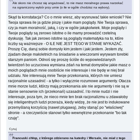
Ale skoro nie chcesz się angażować, to nie masz moralnego prawa narzekać
na ograniczony wybór przy urnie (o ile w ogóle chodzisz na wybory).
Skąd ta konstatacja? Co o mnie wiesz, aby wysnuwać takie wnioski? Nie
Twoja sprawa ile ja gdzie piszę i jakie mam poglądy. Nie Twoja sprawa,
czy ja mam moralność, jaką, i czy w ogóle jakąkolwiek. Moje poglądy i
Twoje poglądy są zerowo istotne o ile mamy prowadzić rzetelną
dyskusję. Tak jak zerowo istotne są poglądy matematyka na to, które
liczby są ważniejsze - O ILE NIE JEST TEGO W STANIE WYKAZAĆ.
Proszę Cię, daruj sobie domysły kim jestem i jaki jestem. Jestem zły,
zjadam dwoje małoletnich na śniadanie a wieczorami wyrywam torebki
starszym paniom. Odnoś się proszę ściśle do wypowiedzianych
twierdzeń bo uczuciowa wymiana zdań na temat domysłów jakie masz o
moich poglądach mnie osobiście nie interesuje i nie będę w niej brał
udziału. Nie interesują mnie Twoje przekonania, których nie umiesz
racjonalnie uzasadnić - a tylko i wyłącznie rozumowe argumenty. Otacza
mnie morze ludzi, którzy mają przekonania ale nie argumenty i nie są w
stanie sensownie ich (przekonań) uzasadnić. I to mnie nudzi i nie
interesuje, poza tym, że nieco mnie ten brak racjonalizmu u zdawałoby
się inteligentnych ludzi przeraża, kiedy widzę, że nie jest to indukowane
przemyślaną korzyścią (nawet plugawą), żeby stanąć po "właściwej"
stronie - a rzeczywiście stanowi tylko wewnętrzne przekonanie "bo tak
czuję".
Cytuj
Francuski chłop, z którego zdzierano na katedry i Wersale, nie miał z tego