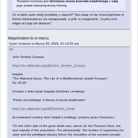
Tematem rozmowy jest
dzisiejsza ocena kościoła katolickiego
z
całą
jego prawie dwutysiącletnią historią.
Co w takim razie robiły przykłady z Japonii? Tam zdaje mi się chrześcijaństwo w
ichnim średniowieczu nie występowało, a jeśli, to marginalnie. Czyżby inne
religie też były tak skalane?
Wyjaśniałem to w marcu:
Cytat: Cetarian w Marca 20, 2025, 01:12:05 am
John Dominic Crossan
https://en.wikipedia.org/wiki/John_Dominic_Crossan
książka
“The Historical Jesus: The Life of a Mediterranean Jewish Peasant.”
Str. 45-46
Crossan z kolei cytuje książkę Gerharda Lenskiego
“Power and privilege: A theory of social stratification”
https://en.wikipedia.org/wiki/Gerhard_Lenski
(w nawiasach numery stron książki Lenskiego, podane przez Crossana.)
“On the other side of the great divide was, above all, the Peasant Class, the
vast majority of the population. Put abstractedly: “the burden of supporting the
state and the privileged classes fell on the shoulders of the common people,