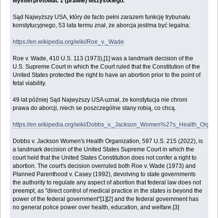
wyinterpretować z (prawie) wszystkiego.
Sąd Najwyższy USA, który de facto pełni zarazem funkcję trybunału
konstytucyjnego, 53 lata termu znał, że aborcja jest/ma być legalna:
https://en.wikipedia.org/wiki/Roe_v._Wade
Roe v. Wade, 410 U.S. 113 (1973),[1] was a landmark decision of the
U.S. Supreme Court in which the Court ruled that the Constitution of the
United States protected the right to have an abortion prior to the point of
fetal viability.
49 lat później Sąd Najwyższy USA uznał, że konstytucja nie chroni
prawa do aborcji, niech se poszczególne stany robią, co chcą.
https://en.wikipedia.org/wiki/Dobbs_v._Jackson_Women%27s_Health_Organi
Dobbs v. Jackson Women's Health Organization, 597 U.S. 215 (2022), is
a landmark decision of the United States Supreme Court in which the
court held that the United States Constitution does not confer a right to
abortion. The court's decision overruled both Roe v. Wade (1973) and
Planned Parenthood v. Casey (1992), devolving to state governments
the authority to regulate any aspect of abortion that federal law does not
preempt, as "direct control of medical practice in the states is beyond the
power of the federal government"[1][2] and the federal government has
no general police power over health, education, and welfare.[3]