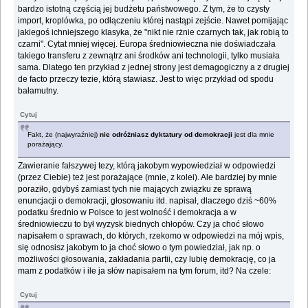
bardzo istotną częścią jej budżetu państwowego. Z tym, że to czysty
import, kroplówka, po odłączeniu której nastąpi zejście. Nawet pomijając
jakiegoś ichniejszego klasyka, że "nikt nie rżnie czarnych tak, jak robią to
czarni". Cytat mniej więcej. Europa średniowieczna nie doświadczała
takiego transferu z zewnątrz ani środków ani technologii, tylko musiała
sama. Dlatego ten przykład z jednej strony jest demagogiczny a z drugiej
de facto przeczy tezie, którą stawiasz. Jest to więc przykład od spodu
bałamutny.
Cytuj
Fakt, że (najwyraźniej)
nie odróżniasz dyktatury od demokracji
jest dla mnie
porażający.
Zawieranie fałszywej tezy, którą jakobym wypowiedział w odpowiedzi
(przez Ciebie) też jest porażające (mnie, z kolei). Ale bardziej by mnie
poraziło, gdybyś zamiast tych nie mających związku ze sprawą
enuncjacji o demokracji, głosowaniu itd. napisał, dlaczego dziś ~60%
podatku średnio w Polsce to jest wolność i demokracja a w
średniowieczu to był wyzysk biednych chłopów. Czy ja choć słowo
napisałem o sprawach, do których, rzekomo w odpowiedzi na mój wpis,
się odnosisz jakobym to ja choć słowo o tym powiedział, jak np. o
możliwości głosowania, zakładania partii, czy lubię demokrację, co ja
mam z podatków i ile ja słów napisałem na tym forum, itd? Na czele:
Cytuj