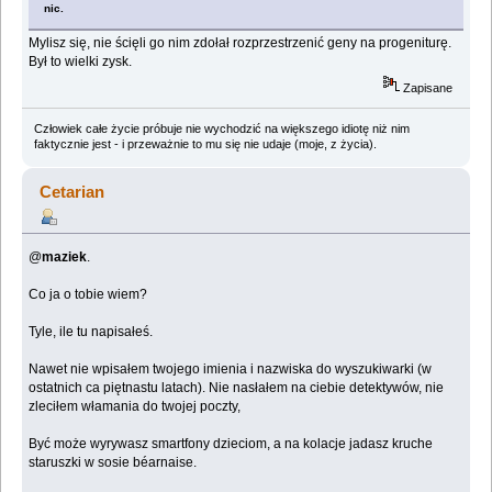
nic.
Mylisz się, nie ścięli go nim zdołał rozprzestrzenić geny na progeniturę.
Był to wielki zysk.
Zapisane
Człowiek całe życie próbuje nie wychodzić na większego idiotę niż nim
faktycznie jest - i przeważnie to mu się nie udaje (moje, z życia).
Cetarian
@
maziek
.
Co ja o tobie wiem?
Tyle, ile tu napisałeś.
Nawet nie wpisałem twojego imienia i nazwiska do wyszukiwarki (w
ostatnich ca piętnastu latach). Nie nasłałem na ciebie detektywów, nie
zleciłem włamania do twojej poczty,
Być może wyrywasz smartfony dzieciom, a na kolacje jadasz kruche
staruszki w sosie béarnaise.