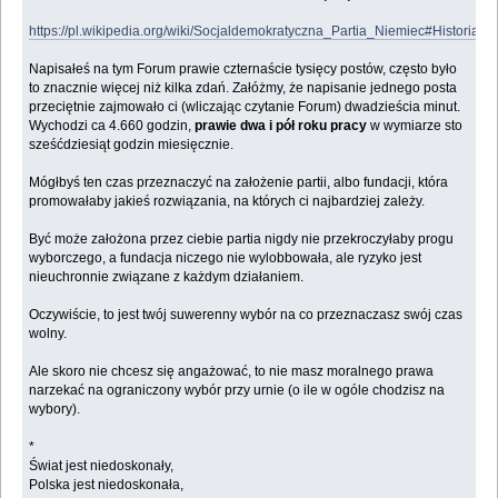
https://pl.wikipedia.org/wiki/Socjaldemokratyczna_Partia_Niemiec#Historia_pa
Napisałeś na tym Forum prawie czternaście tysięcy postów, często było
to znacznie więcej niż kilka zdań. Załóżmy, że napisanie jednego posta
przeciętnie zajmowało ci (wliczając czytanie Forum) dwadzieścia minut.
Wychodzi ca 4.660 godzin,
prawie dwa i pół roku pracy
w wymiarze sto
sześćdziesiąt godzin miesięcznie.
Mógłbyś ten czas przeznaczyć na założenie partii, albo fundacji, która
promowałaby jakieś rozwiązania, na których ci najbardziej zależy.
Być może założona przez ciebie partia nigdy nie przekroczyłaby progu
wyborczego, a fundacja niczego nie wylobbowała, ale ryzyko jest
nieuchronnie związane z każdym działaniem.
Oczywiście, to jest twój suwerenny wybór na co przeznaczasz swój czas
wolny.
Ale skoro nie chcesz się angażować, to nie masz moralnego prawa
narzekać na ograniczony wybór przy urnie (o ile w ogóle chodzisz na
wybory).
*
Świat jest niedoskonały,
Polska jest niedoskonała,