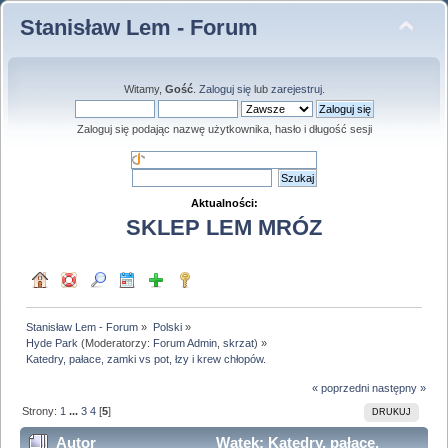
Stanisław Lem - Forum
Witamy,
Gość
.
Zaloguj się
lub
zarejestruj
.
Zaloguj się podając nazwę użytkownika, hasło i długość sesji
Aktualności:
SKLEP LEM MRÓZ
Stanisław Lem - Forum
»
Polski
»
Hyde Park
(Moderatorzy:
Forum Admin
,
skrzat
) »
Katedry, pałace, zamki vs pot, łzy i krew chłopów.
« poprzedni
następny »
Strony:
1
...
3
4
[
5
]
DRUKUJ
Autor
Wątek: Katedry, pałace,