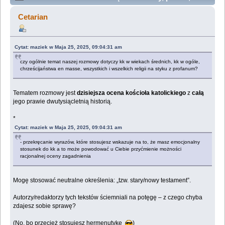
zamki vs pot, łzy i krew chłopów. (Przeczytany 147458
Cetarian
razy)
Cytat: maziek w Maja 25, 2025, 09:04:31 am
czy ogólnie temat naszej rozmowy dotyczy kk w wiekach średnich, kk w ogóle,
chrześcijaństwa en masse, wszystkich i wszelkich religii na styku z profanum?
Tematem rozmowy jest
dzisiejsza ocena kościoła katolickiego
z
całą
jego prawie dwutysiącletnią historią.
*
Cytat: maziek w Maja 25, 2025, 09:04:31 am
- przekręcanie wyrazów, które stosujesz wskazuje na to, że masz emocjonalny
stosunek do kk a to może powodować u Ciebie przyćmienie możności
racjonalnej oceny zagadnienia
Mogę stosować neutralne określenia: „tzw. stary/nowy testament”.
Autorzy/redaktorzy tych tekstów ściemniali na potęgę – z czego chyba
zdajesz sobie sprawę?
(No, bo przecież stosujesz hermenutykę
)