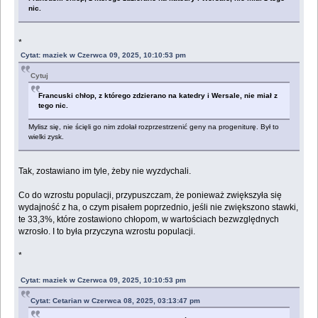
nic.
*
Cytat: maziek w Czerwca 09, 2025, 10:10:53 pm
Cytuj
Francuski chłop, z którego zdzierano na katedry i Wersale, nie miał z
tego nic.
Mylisz się, nie ścięli go nim zdołał rozprzestrzenić geny na progeniturę. Był to
wielki zysk.
Tak, zostawiano im tyle, żeby nie wyzdychali.
Co do wzrostu populacji, przypuszczam, że ponieważ zwiększyła się
wydajność z ha, o czym pisałem poprzednio, jeśli nie zwiększono stawki,
te 33,3%, które zostawiono chłopom, w wartościach bezwzględnych
wzrosło. I to była przyczyna wzrostu populacji.
*
Cytat: maziek w Czerwca 09, 2025, 10:10:53 pm
Cytat: Cetarian w Czerwca 08, 2025, 03:13:47 pm