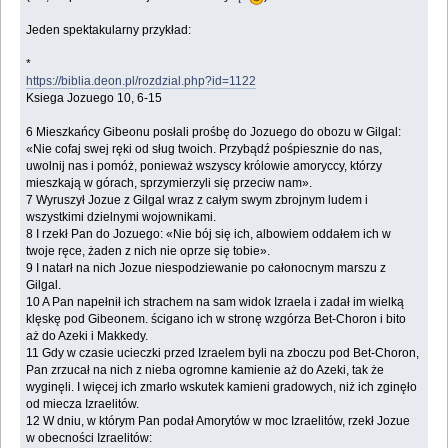
Jeden spektakularny przykład:
*
https://biblia.deon.pl/rozdzial.php?id=1122
Ksiega Jozuego 10, 6-15
6 Mieszkańcy Gibeonu posłali prośbę do Jozuego do obozu w Gilgal:
«Nie cofaj swej ręki od sług twoich. Przybądź pośpiesznie do nas,
uwolnij nas i pomóż, ponieważ wszyscy królowie amoryccy, którzy
mieszkają w górach, sprzymierzyli się przeciw nam».
7 Wyruszył Jozue z Gilgal wraz z całym swym zbrojnym ludem i
wszystkimi dzielnymi wojownikami.
8 I rzekł Pan do Jozuego: «Nie bój się ich, albowiem oddałem ich w
twoje ręce, żaden z nich nie oprze się tobie».
9 I natarł na nich Jozue niespodziewanie po całonocnym marszu z
Gilgal.
10 A Pan napełnił ich strachem na sam widok Izraela i zadał im wielką
klęskę pod Gibeonem. ścigano ich w stronę wzgórza Bet-Choron i bito
aż do Azeki i Makkedy.
11 Gdy w czasie ucieczki przed Izraelem byli na zboczu pod Bet-Choron,
Pan zrzucał na nich z nieba ogromne kamienie aż do Azeki, tak że
wyginęli. I więcej ich zmarło wskutek kamieni gradowych, niż ich zginęło
od miecza Izraelitów.
12 W dniu, w którym Pan podał Amorytów w moc Izraelitów, rzekł Jozue
w obecności Izraelitów: