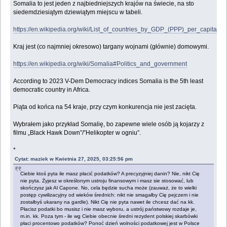
Somalia to jest jeden z najbiedniejszych krajów na świecie, na sto
siedemdziesiątym dziewiątym miejscu w tabeli.
https://en.wikipedia.org/wiki/List_of_countries_by_GDP_(PPP)_per_capita
Kraj jest (co najmniej okresowo) targany wojnami (głównie) domowymi.
https://en.wikipedia.org/wiki/Somalia#Politics_and_government
According to 2023 V-Dem Democracy indices Somalia is the 5th least
democratic country in Africa.
Piąta od końca na 54 kraje, przy czym konkurencja nie jest zacięta.
Wybrałem jako przykład Somalię, bo zapewne wiele osób ją kojarzy z
filmu „Black Hawk Down”/”Helikopter w ogniu”.
*
Cytat: maziek w Kwietnia 27, 2025, 03:25:56 pm
Ciebie ktoś pyta ile masz płacić podatków? A precyzyjniej danin? Nie, nikt Cię
nie pyta. Żyjesz w określonym ustroju finansowym i masz sie stosować, lub
skończysz jak Al Capone. No, cela będzie sucha może (zauważ, że to wielki
postęp cywilizacyjny od wieków średnich: nikt nie smagałby Cię pejczem i nie
zostałbyś ukarany na gardle). Nikt Cię nie pyta nawet ile chcesz dać na kk.
Płacisz podatki bo musisz i nie masz wyboru, a ustrój państwowy rozdaje je,
m.in. kk. Poza tym - ile wg Ciebie obecnie średni rezydent polskiej skarbówki
płaci procentowo podatków? Ponoć dzień wolności podatkowej jest w Polsce