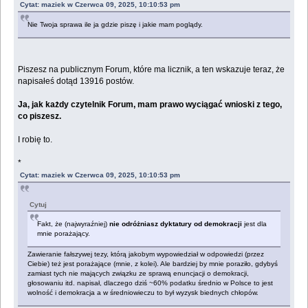
Cytat: maziek w Czerwca 09, 2025, 10:10:53 pm
Nie Twoja sprawa ile ja gdzie piszę i jakie mam poglądy.
Piszesz na publicznym Forum, które ma licznik, a ten wskazuje teraz, że
napisałeś dotąd 13916 postów.
Ja, jak każdy czytelnik Forum, mam prawo wyciągać wnioski z tego,
co piszesz.
I robię to.
*
Cytat: maziek w Czerwca 09, 2025, 10:10:53 pm
Cytuj
Fakt, że (najwyraźniej)
nie odróżniasz dyktatury od demokracji
jest dla
mnie porażający.
Zawieranie fałszywej tezy, którą jakobym wypowiedział w odpowiedzi (przez
Ciebie) też jest porażające (mnie, z kolei). Ale bardziej by mnie poraziło, gdybyś
zamiast tych nie mających związku ze sprawą enuncjacji o demokracji,
głosowaniu itd. napisał, dlaczego dziś ~60% podatku średnio w Polsce to jest
wolność i demokracja a w średniowieczu to był wyzysk biednych chłopów.