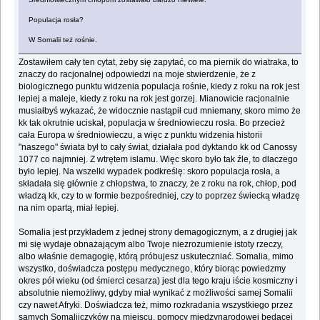
Populacja rosła?
W Somalii też rośnie.
Zostawiłem cały ten cytat, żeby się zapytać, co ma piernik do wiatraka, to
znaczy do racjonalnej odpowiedzi na moje stwierdzenie, że z
biologicznego punktu widzenia populacja rośnie, kiedy z roku na rok jest
lepiej a maleje, kiedy z roku na rok jest gorzej. Mianowicie racjonalnie
musiałbyś wykazać, że widocznie nastąpił cud mniemany, skoro mimo że
kk tak okrutnie uciskał, populacja w średniowieczu rosła. Bo przecież
cała Europa w średniowieczu, a więc z punktu widzenia historii
"naszego" świata był to cały świat, działała pod dyktando kk od Canossy
1077 co najmniej. Z wtrętem islamu. Więc skoro było tak źle, to dlaczego
było lepiej. Na wszelki wypadek podkreślę: skoro populacja rosła, a
składała się głównie z chłopstwa, to znaczy, że z roku na rok, chłop, pod
władzą kk, czy to w formie bezpośredniej, czy to poprzez świecką władzę
na nim opartą, miał lepiej.
Somalia jest przykładem z jednej strony demagogicznym, a z drugiej jak
mi się wydaje obnażającym albo Twoje niezrozumienie istoty rzeczy,
albo właśnie demagogię, którą próbujesz uskuteczniać. Somalia, mimo
wszystko, doświadcza postępu medycznego, który biorąc powiedzmy
okres pół wieku (od śmierci cesarza) jest dla tego kraju iście kosmiczny i
absolutnie niemożliwy, gdyby miał wynikać z możliwości samej Somalii
czy nawet Afryki. Doświadcza też, mimo rozkradania wszystkiego przez
samych Somalijczyków na miejscu, pomocy międzynarodowej będącej