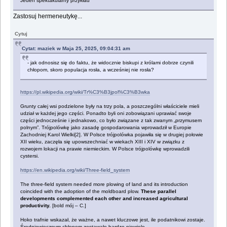
Jeden spektakularny przykład
Zastosuj hermeneutykę...
Cytuj
Cytat: maziek w Maja 25, 2025, 09:04:31 am
- jak odnosisz się do faktu, że widocznie biskupi z królami dobrze czynili
chłopom, skoro populacja rosła, a wcześniej nie rosła?
https://pl.wikipedia.org/wiki/Tr%C3%B3jpol%C3%B3wka
Grunty całej wsi podzielone były na trzy pola, a poszczególni właściciele mieli
udział w każdej jego części. Ponadto byli oni zobowiązani uprawiać swoje
części jednocześnie i jednakowo, co było związane z tak zwanym „przymusem
polnym”. Trójpolówkę jako zasadę gospodarowania wprowadził w Europie
Zachodniej Karol Wielki[2]. W Polsce trójpolówka pojawiła się w drugiej połowie
XII wieku, zaczęła się upowszechniać w wiekach XIII i XIV w związku z
rozwojem lokacji na prawie niemieckim. W Polsce trójpolówkę wprowadzili
cystersi.
https://en.wikipedia.org/wiki/Three-field_system
The three-field system needed more plowing of land and its introduction
coincided with the adoption of the moldboard plow.
These parallel
developments complemented each other and increased agricultural
productivity.
[bold mój – C.]
Hoko trafnie wskazał, że ważne, a nawet kluczowe jest, ile podatnikowi zostaje.
Średniowiecznym chłopom zostawało bardzo niewiele.