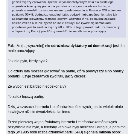
gdzieś między czerwcem i lipcem, w tym hipotetycznym dniu dla średniego
obywatela kończy się praca dla państwa a zaczyna na własne konto, co
pozwala stwierdzić, że typowe realne opodatkowanie w Polsce w XXI w. jest na
poziomie 50+%. Jednakże uwzględniając podatki niebezpośrednie, takie jak
abonament telewizyjny, rozmaite akcyzy i wszystko inne, co musisz zapłacić
nolens-volens o ile nie żyjesz na łonie natury i nie żywisz się korzonkami -
podobnież jest to średnio między 60 a 70%. Z tego powodu fakt, że wieśniacy
w Japonii czy Francji płacili "trzy szóstki" nie jest dla mnie porażający.
Fakt, że (najwyraźniej)
nie odróżniasz dyktatury od demokracji
jest dla
mnie porażający.
Jak nie pyta, kiedy pyta?
Co cztery lata możesz głosować na partię, która podwyższy albo obniży
podatki i użyje zebranych kwot tak, jak ty chcesz.
Że wybór jest bardzo niedoskonały?
To załóż lepszą partię.
Dziś, w czasach Internetu i telefonów komórkowych, jest to wielokrotnie
łatwiejsze niż sto dwadzieścia lat temu.
Przed pierwszą wojną światową Internetu i telefonów komórkowych
oczywiście nie było, a telefony kablowe były nieliczne i drogie, a pomimo
tego „w 1905 roku liczba członków partii [SPD] sięgnęła
miliona
osób”