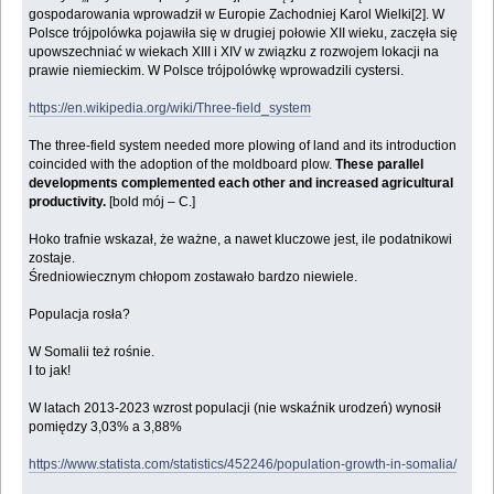
gospodarowania wprowadził w Europie Zachodniej Karol Wielki[2]. W
Polsce trójpolówka pojawiła się w drugiej połowie XII wieku, zaczęła się
upowszechniać w wiekach XIII i XIV w związku z rozwojem lokacji na
prawie niemieckim. W Polsce trójpolówkę wprowadzili cystersi.
https://en.wikipedia.org/wiki/Three-field_system
The three-field system needed more plowing of land and its introduction
coincided with the adoption of the moldboard plow.
These parallel
developments complemented each other and increased agricultural
productivity.
[bold mój – C.]
Hoko trafnie wskazał, że ważne, a nawet kluczowe jest, ile podatnikowi
zostaje.
Średniowiecznym chłopom zostawało bardzo niewiele.
Populacja rosła?
W Somalii też rośnie.
I to jak!
W latach 2013-2023 wzrost populacji (nie wskaźnik urodzeń) wynosił
pomiędzy 3,03% a 3,88%
https://www.statista.com/statistics/452246/population-growth-in-somalia/