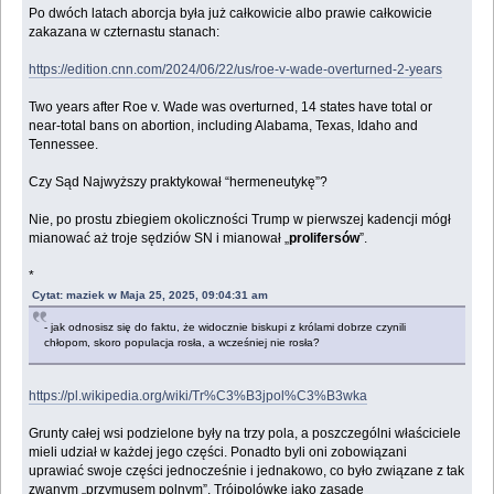
Po dwóch latach aborcja była już całkowicie albo prawie całkowicie
zakazana w czternastu stanach:
https://edition.cnn.com/2024/06/22/us/roe-v-wade-overturned-2-years
Two years after Roe v. Wade was overturned, 14 states have total or
near-total bans on abortion, including Alabama, Texas, Idaho and
Tennessee.
Czy Sąd Najwyższy praktykował “hermeneutykę”?
Nie, po prostu zbiegiem okoliczności Trump w pierwszej kadencji mógł
mianować aż troje sędziów SN i mianował „
prolifersów
”.
*
Cytat: maziek w Maja 25, 2025, 09:04:31 am
- jak odnosisz się do faktu, że widocznie biskupi z królami dobrze czynili
chłopom, skoro populacja rosła, a wcześniej nie rosła?
https://pl.wikipedia.org/wiki/Tr%C3%B3jpol%C3%B3wka
Grunty całej wsi podzielone były na trzy pola, a poszczególni właściciele
mieli udział w każdej jego części. Ponadto byli oni zobowiązani
uprawiać swoje części jednocześnie i jednakowo, co było związane z tak
zwanym „przymusem polnym”. Trójpolówkę jako zasadę