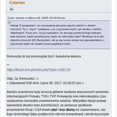
Cetarian
Cytat: maziek w Marca 09, 2025, 02:23:52 pm
Usiłuję Ci powiedzieć, że rozmawiamy jak przez głuchy telefon o dwóch
rzeczach: Ty o "etyce" cywilizacji, a ja o jej koniecznych, jak wynika z faktów,
składowych. Poza tym, czy ja napisałem, że decyzja pomienionego biskupa
była etyczna, bądź pozaetyczna, bądź nie wiem jaka była? Wciskasz mi to jak
dziecko w brzuch ((C) Remuszko), ale ja się na ten temat nie wypowiadałem, o
etyczności bądź nie działań poszczególnych ludzi.
Remuszko to był pro/rosyjski troll i świadomy kłamca.
**
https://forum.lem.pl/index.php?topic=1583.30
Odp: Ja, Remuszko :-)
« Odpowiedź #30 dnia: Lipca 08, 2017, 02:00:07 pm »
Bardzo znamienne były wczoraj główne wydania wieczornych serwisów
informacyjnych Polsatu, TVN i TVP. Poświęciły one mikroskopijny czas
wydarzeniu niezwykle znamiennemu właśnie. Wszystkie stacje podały
wprawdzie (trudno było przemilczeć), że pierwsze spotkanie
przywódców Rosji i USA trwało
pięć razy dłużej
niż zaplanowano, ale
tego doniosłego faktu praktycznie nikt nie komentował i temat wyczerpał