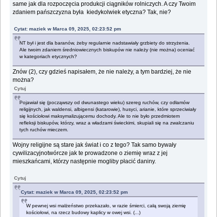
same jak dla rozpoczęcia produkcji ciągników rolniczych. A czy Twoim
zdaniem pańszczyzna była kiedykolwiek etyczna? Tak, nie?
Cytat: maziek w Marca 09, 2025, 02:23:52 pm
NT był i jest dla baranów, żeby regularnie nadstawiały grzbiety do strzyżenia.
Ale twoim zdaniem średniowiecznych biskupów nie należy (nie można) oceniać
w kategoriach etycznych?
Znów (2), czy gdzieś napisałem, że nie należy, a tym bardziej, że nie
można?
Cytuj
Pojawiał się (począwszy od dwunastego wieku) szereg ruchów, czy odłamów
religijnych, jak waldensi, albigensi (katarowie), husyci, arianie, które sprzeciwiały
się kościołowi maksymalizującemu dochody. Ale to nie było przedmiotem
refleksji biskupów, którzy, wraz a władzami świeckimi, skupiali się na zwalczaniu
tych ruchów mieczem.
Wojny religijne są stare jak świat i co z tego? Tak samo bywały
cywilizacyjnotwórcze jak te prowadzone o ziemię wraz z jej
mieszkańcami, którzy następnie mogliby płacić daniny.
Cytuj
Cytat: maziek w Marca 09, 2025, 02:23:52 pm
W pewnej wsi małżeństwo przekazało, w razie śmierci, całą swoją ziemię
kościołowi, na rzecz budowy kaplicy w owej wsi. (...)