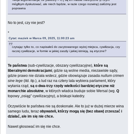
mógłbym dyskutować, ale niech będzie, w razie czego rozwinę) załóżmy jest
poprawna
No to jest, czy nie jest?
*
Cytat: maziek w Marca 09, 2025, 11:00:23 am
czytając tylko to, co napisałeś do zacytowanego wyżej miejsca, cywilizacja, czy
raczej cywilizacje, w formie w jakiej zaszły i jakiej istnieją, są etyczne?
Te państwa
(sub-cywilizacje, obszary cywilizacyjne),
które są
liberalnymi demokracjami
, gdzie są wolne media, niezawisłe sądy,
gdzie prawo nie działa wstecz, gdzie obowiązuje zasada
nullum crimen
sine lege
(itd. itp.), a lud raz na cztery lata wybiera parlament, który
wyłania rząd,
są o dwa-trzy rzędy wielkości bardziej etyczne niż
monarchie absolutne
, w których władca buduje sobie Wersal (wg.
Q
topowy „osiąg” cywilizacyjny), a biskupi katedry.
Oczywiście te państwa nie są doskonałe. Ale to już w dużej mierze wina
samego ludu, teraz
obywateli, którzy mogą się (bez obaw) zrzeszać i
działać, ale im się nie chce.
Nawet głosować im się nie chce.