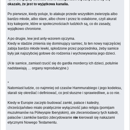
okazało, że jest to wyjątkowa kanalia.
Po pierwsze, kiedy poluje, to atakuje przede wszystkim zwierzęta albo
bardzo młode, albo stare, albo chore i przez to osłabione, czyli akurat
trzy kategorie, które w społecznościach ludzkich są, co do zasady,
wyjątkowo chronione.
A po drugie, lew jest anty-wzorem ojczyma.
Kiedy w stadzie zmienia się dominujący samiec, to ten nowy najczęściej
zabija bardzo młode lewki, spłodzone przez poprzednika, żeby samice
były jak najszybciej gotowe do rodzenia i wychowywania jego dzieci.
(A te samice, zamiast rzucić się do gardła mordercy ich dzieci, potulnie
nadstawiają … organy reprodukcyjne.)
*
Natomiast ludzie, co najmniej od czasów Hammurabiego i jego kodeksu,
starali się określać i definiować, co jest słuszne i sprawiedliwe, a co nie.
Kiedy w Europie zaczęto budować zamki, pałace i katedry,
chrześcijaństwo miało praktycznie wyłączność jako religia (pomijam
muzułmanów na Półwyspie Iberyjskim), ale zleceniodawcy tych katedr,
pałaców i zamków bardzo zdecydowanie
nie
kierowali się nakazami
etycznymi Nowego Testamentu.