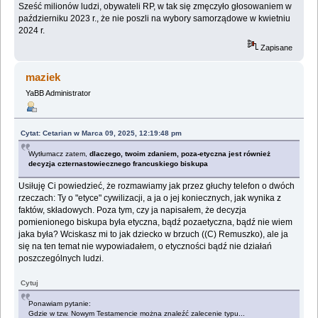
Sześć milionów ludzi, obywateli RP, w tak się zmęczyło głosowaniem w
październiku 2023 r., że nie poszli na wybory samorządowe w kwietniu
2024 r.
Zapisane
maziek
YaBB Administrator
Cytat: Cetarian w Marca 09, 2025, 12:19:48 pm
Wytłumacz zatem,
dlaczego, twoim zdaniem, poza-etyczna jest również
decyzja czternastowiecznego francuskiego biskupa
Usiłuję Ci powiedzieć, że rozmawiamy jak przez głuchy telefon o dwóch
rzeczach: Ty o "etyce" cywilizacji, a ja o jej koniecznych, jak wynika z
faktów, składowych. Poza tym, czy ja napisałem, że decyzja
pomienionego biskupa była etyczna, bądź pozaetyczna, bądź nie wiem
jaka była? Wciskasz mi to jak dziecko w brzuch ((C) Remuszko), ale ja
się na ten temat nie wypowiadałem, o etyczności bądź nie działań
poszczególnych ludzi.
Cytuj
Ponawiam pytanie:
Gdzie w tzw. Nowym Testamencie można znaleźć zalecenie typu...