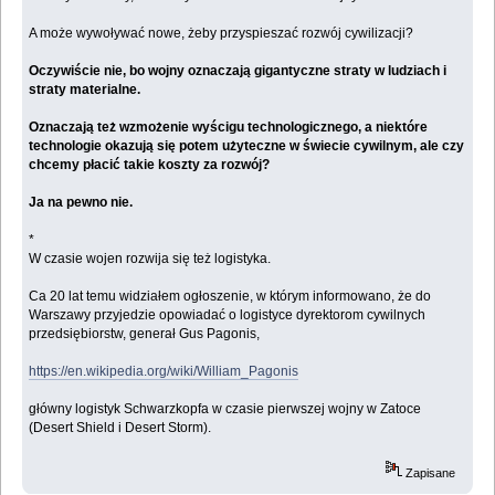
A może wywoływać nowe, żeby przyspieszać rozwój cywilizacji?
Oczywiście nie, bo wojny oznaczają gigantyczne straty w ludziach i
straty materialne.
Oznaczają też wzmożenie wyścigu technologicznego, a niektóre
technologie okazują się potem użyteczne w świecie cywilnym, ale czy
chcemy płacić takie koszty za rozwój?
Ja na pewno nie.
*
W czasie wojen rozwija się też logistyka.
Ca 20 lat temu widziałem ogłoszenie, w którym informowano, że do
Warszawy przyjedzie opowiadać o logistyce dyrektorom cywilnych
przedsiębiorstw, generał Gus Pagonis,
https://en.wikipedia.org/wiki/William_Pagonis
główny logistyk Schwarzkopfa w czasie pierwszej wojny w Zatoce
(Desert Shield i Desert Storm).
Zapisane