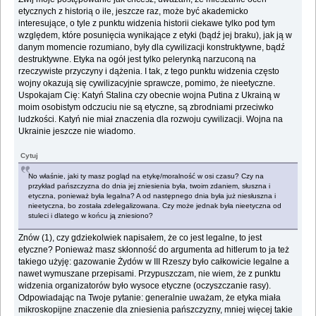
etycznych z historią o ile, jeszcze raz, może być akademicko
interesujące, o tyle z punktu widzenia historii ciekawe tylko pod tym
względem, które posunięcia wynikające z etyki (bądź jej braku), jak ją w
danym momencie rozumiano, były dla cywilizacji konstruktywne, bądź
destruktywne. Etyka na ogół jest tylko pelerynką narzuconą na
rzeczywiste przyczyny i dążenia. I tak, z tego punktu widzenia często
wojny okazują się cywilizacyjnie sprawcze, pomimo, że nieetyczne.
Uspokajam Cię: Katyń Stalina czy obecnie wojna Putina z Ukrainą w
moim osobistym odczuciu nie są etyczne, są zbrodniami przeciwko
ludzkości. Katyń nie miał znaczenia dla rozwoju cywilizacji. Wojna na
Ukrainie jeszcze nie wiadomo.
Cytuj
No właśnie, jaki ty masz pogląd na etykę/moralność w osi czasu? Czy na
przykład pańszczyzna do dnia jej zniesienia była, twoim zdaniem, słuszna i
etyczna, ponieważ była legalna? A od następnego dnia była już niesłuszna i
nieetyczna, bo została zdelegalizowana. Czy może jednak była nieetyczna od
stuleci i dlatego w końcu ją zniesiono?
Znów (1), czy gdziekolwiek napisałem, że co jest legalne, to jest
etyczne? Ponieważ masz skłonność do argumenta ad hitlerum to ja też
takiego użyję: gazowanie Żydów w III Rzeszy było całkowicie legalne a
nawet wymuszane przepisami. Przypuszczam, nie wiem, że z punktu
widzenia organizatorów było wysoce etyczne (oczyszczanie rasy).
Odpowiadając na Twoje pytanie: generalnie uważam, że etyka miała
mikroskopijne znaczenie dla zniesienia pańszczyzny, mniej więcej takie