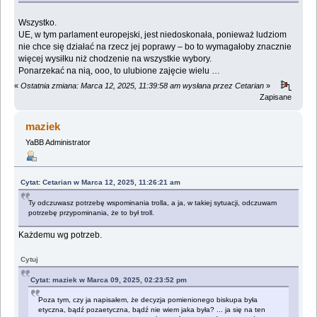
Wszystko.
UE, w tym parlament europejski, jest niedoskonała, ponieważ ludziom
nie chce się działać na rzecz jej poprawy – bo to wymagałoby znacznie
więcej wysiłku niż chodzenie na wszystkie wybory.
Ponarzekać na nią, ooo, to ulubione zajęcie wielu …
«
Ostatnia zmiana: Marca 12, 2025, 11:39:58 am wysłana przez Cetarian
»
Zapisane
maziek
YaBB Administrator
Cytat: Cetarian w Marca 12, 2025, 11:26:21 am
Ty odczuwasz potrzebę wspominania trolla, a ja, w takiej sytuacji, odczuwam
potrzebę przypominania, że to był troll.
Każdemu wg potrzeb.
Cytuj
Cytat: maziek w Marca 09, 2025, 02:23:52 pm
Poza tym, czy ja napisałem, że decyzja pomienionego biskupa była
etyczna, bądź pozaetyczna, bądź nie wiem jaka była? ... ja się na ten