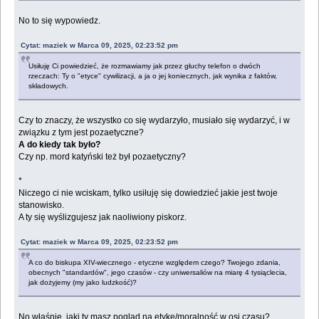
No to się wypowiedz.
Cytat: maziek w Marca 09, 2025, 02:23:52 pm
Usiłuję Ci powiedzieć, że rozmawiamy jak przez głuchy telefon o dwóch
rzeczach: Ty o "etyce" cywilizacji, a ja o jej koniecznych, jak wynika z faktów,
składowych.
Czy to znaczy, że wszystko co się wydarzyło, musiało się wydarzyć, i w
związku z tym jest pozaetyczne?
A do kiedy tak było?
Czy np. mord katyński też był pozaetyczny?
*
Niczego ci nie wciskam, tylko usiłuję się dowiedzieć jakie jest twoje
stanowisko.
A ty się wyślizgujesz jak naoliwiony piskorz.
Cytat: maziek w Marca 09, 2025, 02:23:52 pm
A co do biskupa XIV-wiecznego - etyczne względem czego? Twojego zdania,
obecnych "standardów", jego czasów - czy uniwersaliów na miarę 4 tysiąclecia,
jak dożyjemy (my jako ludzkość)?
No właśnie, jaki ty masz pogląd na etykę/moralność w osi czasu?