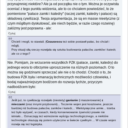
przynajmniej niektóre? Ale ja od początku nie o tym. Można je oczywista
oceniać z tego punktu widzenia, ale to co chciałem powiedzieć, to że
pomienione "pałace zamki i katedry" (raczej zamki, katedry i pałace) są
składową cywilizacji. Twoja argumentacja, że są en masse nieetyczne (z
czym mógłbym dyskutować, ale niech będzie, w razie czego rozwinę)
załóżmy jest poprawna - ale:
Cytuj
Chcieli i mogli, to stawiali. (
Ceausescu
też sobie postawił pałac, bo chciał i
mógł).
Przy okazji siłą rzeczy rozwijała się sztuka budowania pałaców, zamków i katedr,
ale co z tego?
Nie. Pomijam, że wrzucenie wszystkich PZK (pałace, zamki, katedry) do
jednego wora to olbrzymie uproszczenie na różnych poziomach. O to
można się godzinami sprzeczać ale nie o to chodzi. Chodzi o to, że
budowa PZK była i emanacją technicznych możliwości człowieka, i
bodaj najważniejszym bodźcem do rozwoju tychże, przyczym
nadbodźcem było:
Cytuj
Jeśli już, to cywilizację rozwijało (niestety)
ganianie
(i maszerowanie)
z
mieczami
(oraz innymi przyborami)... Toczenie wojen jest kosztowne, jeszcze
bardziej niż budowa pałaców, zamków i katedr,... Wielotysięczne armie... trzeba
też było wyżywić, w czasach, kiedy konserwowanie żywności prawie nie
istniało... Oznaczają też wzmożenie wyścigu technologicznego, a niektóre
technologie okazują się potem użyteczne w świecie cywilnym ... W czasie wojen
rozwija się też logistyka.