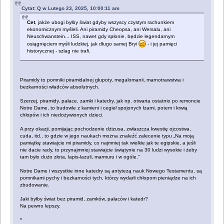
Cytat: Q w Lutego 23, 2025, 10:00:11 am
Cet
, jakże ubogi byłby świat gdyby wszyscy czystym rachunkiem
ekonomicznym myśleli. Ani piramidy Cheopsa, ani Wersalu, ani
Neuschwanstein... ISS, nawet gdy spłonie, będzie legendarnym
osiągnięciem myśli ludzkiej, jak długo samej Bryi
- i jej pamięci
historycznej - szlag nie trafi.
Piramidy to pomniki piramidalnej głupoty, megalomanii, marnotrawstwa i
bezkarności władców absolutnych.
Szerzej, piramidy, pałace, zamki i katedry, jak np. otwarta ostatnio po remoncie
Notre Dame, to budowle z kamieni i cegieł spojonych łzami, potem i krwią
chłopów i ich niedożywionych dzieci.
A przy okazji, pomijając pochodzenie dżizusa, zwłaszcza kwestię ojcostwa,
cuda, itd., to gdzie w jego naukach można znaleźć zalecenie typu „Na moją
pamiątkę stawiajcie mi piramidy, co najmniej tak wielkie jak te egipskie, a jeśli
nie dacie rady, to przynajmniej stawiajcie świątynie na 30 ludzi wysokie i żeby
tam było dużo złota, lapis-lazuli, marmuru i w ogóle.”
Notre Dame i wszystkie inne katedry są antytezą nauk Nowego Testamentu, są
pomnikami pychy i bezkarności tych, którzy wydarli chłopom pieniądze na ich
zbudowanie.
Jaki byłby świat bez piramid, zamków, pałaców i katedr?
Na pewno lepszy.
*