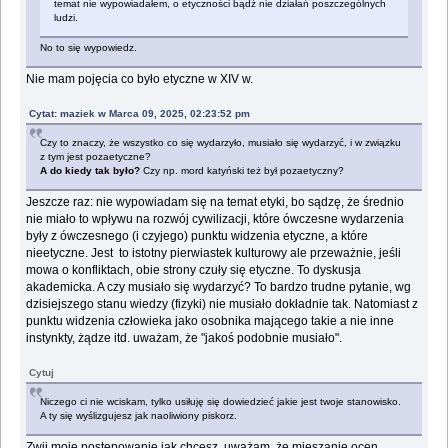
temat nie wypowiadałem, o etyczności bądź nie działań poszczególnych
ludzi.
No to się wypowiedz.
Nie mam pojęcia co było etyczne w XIV w.
Cytat: maziek w Marca 09, 2025, 02:23:52 pm
Czy to znaczy, że wszystko co się wydarzyło, musiało się wydarzyć, i w związku
z tym jest pozaetyczne?
A do kiedy tak było?
Czy np. mord katyński też był pozaetyczny?
Jeszcze raz: nie wypowiadam się na temat etyki, bo sądzę, że średnio
nie miało to wpływu na rozwój cywilizacji, które ówczesne wydarzenia
były z ówczesnego (i czyjego) punktu widzenia etyczne, a które
nieetyczne. Jest to istotny pierwiastek kulturowy ale przeważnie, jeśli
mowa o konfliktach, obie strony czuły się etyczne. To dyskusja
akademicka. A czy musiało się wydarzyć? To bardzo trudne pytanie, wg
dzisiejszego stanu wiedzy (fizyki) nie musiało dokładnie tak. Natomiast z
punktu widzenia człowieka jako osobnika mającego takie a nie inne
instynkty, żądze itd. uważam, że "jakoś podobnie musiało".
Cytuj
Niczego ci nie wciskam, tylko usiłuję się dowiedzieć jakie jest twoje stanowisko.
A ty się wyślizgujesz jak naoliwiony piskorz.
Zwij moje postępowanie jak chcesz, uważam, że mieszanie ocen