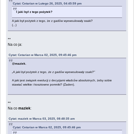
Cytat: Cetarian w Lutego 26, 2025, 04:45:59 pm
I jaki był z tego pożytek?
A jaki był pożytek z tego, że z gadów wyewoulowały ssaki?
(...)
**
Na co ja:
Cytat: Cetarian w Marca 02, 2025, 09:45:46 pm
@
maziek.
„A jaki był pożytek z tego, że z gadów wyewoulowały ssaki?”
A jaki jest związek ewolucji z decyzjami władców absolutnych, żeby sobie
stawiać wielkie i kosztowne pomniki? (Żaden).
**
Na co
maziek
:
Cytat: maziek w Marca 03, 2025, 08:48:35 am
Cytat: Cetarian w Marca 02, 2025, 09:45:46 pm