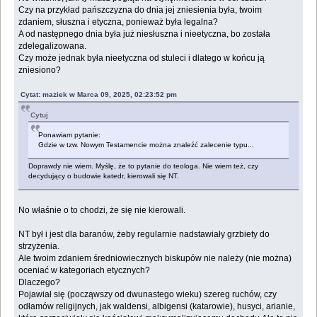
Czy na przykład pańszczyzna do dnia jej zniesienia była, twoim
zdaniem, słuszna i etyczna, ponieważ była legalna?
A od następnego dnia była już niesłuszna i nieetyczna, bo została
zdelegalizowana.
Czy może jednak była nieetyczna od stuleci i dlatego w końcu ją
zniesiono?
Cytat: maziek w Marca 09, 2025, 02:23:52 pm
Cytuj
Ponawiam pytanie:
Gdzie w tzw. Nowym Testamencie można znaleźć zalecenie typu...
Doprawdy nie wiem. Myślę, że to pytanie do teologa. Nie wiem też, czy
decydujący o budowie katedr, kierowali się NT.
No właśnie o to chodzi, że się nie kierowali.
NT był i jest dla baranów, żeby regularnie nadstawiały grzbiety do
strzyżenia.
Ale twoim zdaniem średniowiecznych biskupów nie należy (nie można)
oceniać w kategoriach etycznych?
Dlaczego?
Pojawiał się (począwszy od dwunastego wieku) szereg ruchów, czy
odłamów religijnych, jak waldensi, albigensi (katarowie), husyci, arianie,