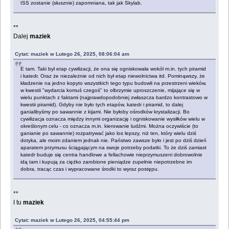
ISS zostanie (słusznie) zapomniana, tak jak Skylab.
**
Dalej
maziek
Cytat: maziek w Lutego 26, 2025, 08:06:04 am
E tam. Taki był etap cywilizacji, że ona się ogniskowała wokół m.in. tych piramid
i katedr. Oraz że niezależnie od nich był etap niewolnictwa itd. Pominąwszy, że
kładzenie na jedno kopyto wszystkich tego typu budowli na przestrzeni wieków,
w kwestii "wydarcia komuś czegoś" to olbrzymie uproszczenie, mijające się w
wielu punktach z faktami (najprawdopodobniej zwłaszcza bardzo kontrastowo w
kwestii piramid). Gdyby nie było tych etapów, katedr i piramid, to dalej
ganialibyśmy po sawannie z kijami. Nie byłoby ośrodków krystalizacji. Bo
cywilizacja oznacza między innymi organizację i ogniskowanie wysiłków wielu w
określonym celu - co oznacza m.in. kierowanie ludźmi. Można oczywiście (to
ganianie po sawannie) rozpatrywać jako los lepszy, niż ten, który wielu dziś
dotyka, ale moim zdaniem jednak nie. Państwo zawsze było i jest po dziś dzień
aparatem przymusu ściągającym na swoje potrzeby podatki. To że dziś zamiast
katedr buduje się centra handlowe a fellachowie nieprzymuszeni dobrowolnie
idą tam i kupują za ciężko zarobione pieniądze zupełnie niepotrzebne im
dobra, tracąc czas i wypracowane środki to wyraz postępu.
**
I tu
maziek
Cytat: maziek w Lutego 26, 2025, 04:55:44 pm