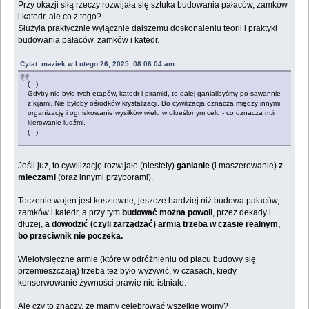
Przy okazji siłą rzeczy rozwijała się sztuka budowania pałaców, zamków
i katedr, ale co z tego?
Służyła praktycznie wyłącznie dalszemu doskonaleniu teorii i praktyki
budowania pałaców, zamków i katedr.
Cytat: maziek w Lutego 26, 2025, 08:06:04 am
(...)
Gdyby nie było tych etapów, katedr i piramid, to dalej ganialibyśmy po sawannie
z kijami. Nie byłoby ośrodków krystalizacji. Bo cywilizacja oznacza między innymi
organizację i ogniskowanie wysiłków wielu w określonym celu - co oznacza m.in.
kierowanie ludźmi.
(...)
Jeśli już, to cywilizację rozwijało (niestety)
ganianie
(i maszerowanie)
z
mieczami
(oraz innymi przyborami).
Toczenie wojen jest kosztowne, jeszcze bardziej niż budowa pałaców,
zamków i katedr, a przy tym
budować można powoli
, przez dekady i
dłużej,
a dowodzić (czyli zarządzać) armią trzeba w czasie realnym,
bo przeciwnik nie poczeka.
Wielotysięczne armie (które w odróżnieniu od placu budowy się
przemieszczają) trzeba też było wyżywić, w czasach, kiedy
konserwowanie żywności prawie nie istniało.
Ale czy to znaczy, że mamy celebrować wszelkie wojny?