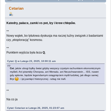
zamki vs pot, łzy i krew chłopów. (Przeczytany 147654
Cetarian
razy)
Katedry, pałace, zamki vs pot, łzy i krew chłopów.
**
Nowy wątek, bo tytułowa dyskusja ma raczej luźny związek z badaniami
czy „eksploracją” kosmosu.
**
Punktem wyjścia była teza
Q
,
Cytat: Q w Lutego 23, 2025, 10:00:11 am
Cet
, jakże ubogi byłby świat gdyby wszyscy czystym rachunkiem ekonomicznym
myśleli. Ani piramidy Cheopsa, ani Wersalu, ani Neuschwanstein... ISS, nawet
gdy spłonie, będzie legendarnym osiągnięciem myśli ludzkiej, jak długo samej
Bryi
- i jej pamięci historycznej - szlag nie trafi.
**
Na co ja
Cytat: Cetarian w Lutego 26, 2025, 01:23:07 am