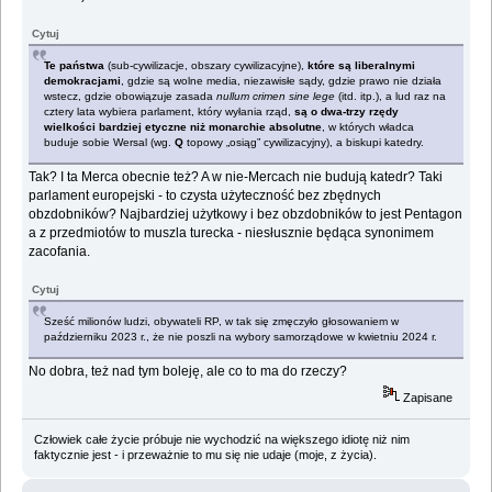
Cytuj
Te państwa
(sub-cywilizacje, obszary cywilizacyjne),
które są liberalnymi
demokracjami
, gdzie są wolne media, niezawisłe sądy, gdzie prawo nie działa
wstecz, gdzie obowiązuje zasada
nullum crimen sine lege
(itd. itp.), a lud raz na
cztery lata wybiera parlament, który wyłania rząd,
są o dwa-trzy rzędy
wielkości bardziej etyczne niż monarchie absolutne
, w których władca
buduje sobie Wersal (wg.
Q
topowy „osiąg” cywilizacyjny), a biskupi katedry.
Tak? I ta Merca obecnie też? A w nie-Mercach nie budują katedr? Taki
parlament europejski - to czysta użyteczność bez zbędnych
obzdobników? Najbardziej użytkowy i bez obzdobników to jest Pentagon
a z przedmiotów to muszla turecka - niesłusznie będąca synonimem
zacofania.
Cytuj
Sześć milionów ludzi, obywateli RP, w tak się zmęczyło głosowaniem w
październiku 2023 r., że nie poszli na wybory samorządowe w kwietniu 2024 r.
No dobra, też nad tym boleję, ale co to ma do rzeczy?
Zapisane
Człowiek całe życie próbuje nie wychodzić na większego idiotę niż nim
faktycznie jest - i przeważnie to mu się nie udaje (moje, z życia).