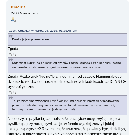
maziek
YaBB Administrator
Cytat: Cetarian w Marca 09, 2025, 02:05:48 am
Ewolucja jest poza-etyczna
Zgoda.
Cytuj
Natomiast ludzie, co najmniej od czasów Hammurabiego i jego kodeksu, starali
się określać i definiować, co jest słuszne i sprawiedliwe, a co nie.
Zgoda. Aczkolwiek "ludzie" brzmi dumnie - od czasów Hammurabiego i
dziś też to władcy (jednostki) definiowali w tych kodeksach, co DLA NICH
było pożyteczne.
Cytuj
To, że zleceniodawcy chcieli mieć wielkie, imponujące innym zleceniodawcom,
pałace, zamki i katedry, nie oznacza, że to było słuszne i sprawiedliwe, a tym
bardziej godne i zbawienne. (cytując manual).
No to, czytając tylko to, co napisałeś do zacytowanego wyżej miejsca,
cywilizacja, czy raczej cywilizacje, w formie w jakiej zaszły i jakiej
istnieją, są etyczne? Rozumiem, że uważasz, że powinny być, chciałbyś,
aby były, a może nawet sądzisz, że przynajmniej obecnie trochę już są,