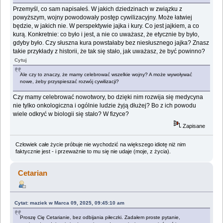
Przemyśl, co sam napisałeś. W jakich dziedzinach w związku z
powyższym, wojny powodowały postęp cywilizacyjny. Może łatwiej
będzie, w jakich nie. W perspektywie jajka i kury. Co jest jajkiem, a co
kurą. Konkretnie: co było i jest, a nie co uważasz, że etycznie by było,
gdyby było. Czy słuszna kura powstałaby bez niesłusznego jajka? Znasz
takie przykłady z historii, że tak się stało, jak uważasz, że być powinno?
Cytuj
Ale czy to znaczy, że mamy celebrować wszelkie wojny? A może wywoływać
nowe, żeby przyspieszać rozwój cywilizacji?
Czy mamy celebrować nowotwory, bo dzięki nim rozwija się medycyna
nie tylko onkologiczna i ogólnie ludzie żyją dłużej? Bo z ich powodu
wiele odkryć w biologii się stało? W fizyce?
Zapisane
Człowiek całe życie próbuje nie wychodzić na większego idiotę niż nim
faktycznie jest - i przeważnie to mu się nie udaje (moje, z życia).
Cetarian
Cytat: maziek w Marca 09, 2025, 09:45:10 am
Proszę Cię Cetarianie, bez odbijania piłeczki. Zadałem proste pytanie,