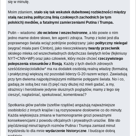
się w minutę.
Moim zdaniem,
stało się tak wskutek dubeltowej rozbieżności między
stałą naczelną polityczną linią czołowych zachodnich (w tym
polskich) mediów, a fatalnymi zamierzeniami Putina i Trumpa.
Putin – wiadomo:
zło wcielone i wszechstronne
, a kto powie o nim
jedno marne dobre słowo, ten agent i zdrajca. Trump z kolei jest dla
poprawnego świata wciąż potrójnie podejrzany: jako
polityczny nielegał
(wygrać miała pani Clinton), jako nieoczekiwany
twardy przeciwnik
skisłego mleka od wszechwładnych dotychczas świętych krów (fejkniusy
NYT+CNN+WP) oraz jako człowiek, który może chcieć
rzeczywistego
polepszenia stosunków z Rosją
. Każdy z tych dwóch zdrowych
sześćdziesięciolatków* ma na dodatek osobistą realną władzę (formalną
i praktyczną) większą niż pozostali liderzy G-20 razem wzięci. Zawiadują
przy tym dwiema najpotężniejszymi militarnie potęgami świata. No i co,
gadają ze sobą bez nas (!) pięć razy dłużej niż mieli gadać, a my,
strażnicy i heroldowie jedynie słusznych poglądów, mamy z tego się
cieszyć, nagłaśniać, spekulować, komentować?
Spotkania głów państw (szefów rządów) angażują najważniejsze
osobistości z innych krajów i są rozrysowane dosłownie co do minuty.
Każda więksiejsza zmiana w harmonogramie grozi poważnymi
konsekwencjami z powodu oficjalnych i prywatnych urazów. Bite sto
pięćdziesiąt minut tajnych rozmów Putina i Trumpa zamiast minut
trzydziestu to dla mnie
wydarzenie historyczne
. I budzące dobrą