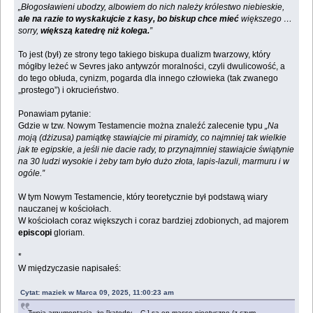
„Błogosławieni ubodzy, albowiem do nich należy królestwo niebieskie,
ale na razie to wyskakujcie z kasy, bo biskup chce mieć
większego …
sorry,
większą katedrę niż kolega.
”
To jest (był) ze strony tego takiego biskupa dualizm twarzowy, który
mógłby leżeć w Sevres jako antywzór moralności, czyli dwulicowość, a
do tego obłuda, cynizm, pogarda dla innego człowieka (tak zwanego
„prostego”) i okrucieństwo.
Ponawiam pytanie:
Gdzie w tzw. Nowym Testamencie można znaleźć zalecenie typu
„Na
moją (dżizusa) pamiątkę stawiajcie mi piramidy, co najmniej tak wielkie
jak te egipskie, a jeśli nie dacie rady, to przynajmniej stawiajcie świątynie
na 30 ludzi wysokie i żeby tam było dużo złota, lapis-lazuli, marmuru i w
ogóle.”
W tym Nowym Testamencie, który teoretycznie był podstawą wiary
nauczanej w kościołach.
W kościołach coraz większych i coraz bardziej zdobionych, ad majorem
episcopi
gloriam.
*
W międzyczasie napisałeś:
Cytat: maziek w Marca 09, 2025, 11:00:23 am
Twoja argumentacja, że [katedry – C.] są en masse nieetyczne (z czym