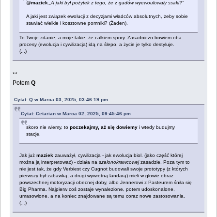
@
maziek.
„A jaki był pożytek z tego, że z gadów wyewoulowały ssaki?”
A jaki jest związek ewolucji z decyzjami władców absolutnych, żeby sobie
stawiać wielkie i kosztowne pomniki? (Żaden).
To Twoje zdanie, a moje takie, że całkiem spory. Zasadniczo bowiem oba
procesy (ewolucja i cywilizacja) idą na ślepo, a życie je tylko destyluje.
(...)
**
Potem
Q
Cytat: Q w Marca 03, 2025, 03:46:19 pm
Cytat: Cetarian w Marca 02, 2025, 09:45:46 pm
skoro nie wiemy, to
poczekajmy, aż się dowiemy
i wtedy budujmy
stacje.
Jak już
maziek
zauważył, cywilizacja - jak ewolucja biol. (jako część której
można ją interpretować) - działa na
szalonokrawcowej
zasadzie. Poza tym to
nie jest tak, że gdy Verbiest czy Cugnot budowali swoje prototypy (z których
pierwszy był zabawką, a drugi wywrotną landarą) mieli w głowie obraz
powszechnej motoryzacji obecnej doby, albo Jennerowi z Pasteurem śniła się
Big Pharma. Najpierw coś zostaje wynalezione, potem udoskonalone,
umasowione, a na koniec znajdowane są temu coraz nowe zastosowania.
(...)