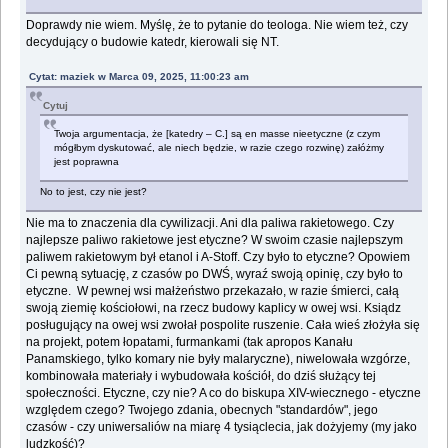
Doprawdy nie wiem. Myślę, że to pytanie do teologa. Nie wiem też, czy
decydujący o budowie katedr, kierowali się NT.
Cytat: maziek w Marca 09, 2025, 11:00:23 am
Cytuj
Twoja argumentacja, że [katedry – C.] są en masse nieetyczne (z czym
mógłbym dyskutować, ale niech będzie, w razie czego rozwinę) załóżmy
jest poprawna
No to jest, czy nie jest?
Nie ma to znaczenia dla cywilizacji. Ani dla paliwa rakietowego. Czy
najlepsze paliwo rakietowe jest etyczne? W swoim czasie najlepszym
paliwem rakietowym był etanol i A-Stoff. Czy było to etyczne? Opowiem
Ci pewną sytuację, z czasów po DWŚ, wyraź swoją opinię, czy było to
etyczne. W pewnej wsi małżeństwo przekazało, w razie śmierci, całą
swoją ziemię kościołowi, na rzecz budowy kaplicy w owej wsi. Ksiądz
posługujący na owej wsi zwołał pospolite ruszenie. Cała wieś złożyła się
na projekt, potem łopatami, furmankami (tak apropos Kanału
Panamskiego, tylko komary nie były malaryczne), niwelowała wzgórze,
kombinowała materiały i wybudowała kościół, do dziś służący tej
społeczności. Etyczne, czy nie? A co do biskupa XIV-wiecznego - etyczne
względem czego? Twojego zdania, obecnych "standardów", jego
czasów - czy uniwersaliów na miarę 4 tysiąclecia, jak dożyjemy (my jako
ludzkość)?