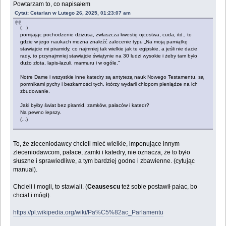
Powtarzam to, co napisałem
Cytat: Cetarian w Lutego 26, 2025, 01:23:07 am
(...)
pomijając pochodzenie dżizusa, zwłaszcza kwestię ojcostwa, cuda, itd., to
gdzie w jego naukach można znaleźć zalecenie typu „Na moją pamiątkę
stawiajcie mi piramidy, co najmniej tak wielkie jak te egipskie, a jeśli nie dacie
rady, to przynajmniej stawiajcie świątynie na 30 ludzi wysokie i żeby tam było
dużo złota, lapis-lazuli, marmuru i w ogóle.”
Notre Dame i wszystkie inne katedry są antytezą nauk Nowego Testamentu, są
pomnikami pychy i bezkarności tych, którzy wydarli chłopom pieniądze na ich
zbudowanie.
Jaki byłby świat bez piramid, zamków, pałaców i katedr?
Na pewno lepszy.
(...)
To, że zleceniodawcy chcieli mieć wielkie, imponujące innym
zleceniodawcom, pałace, zamki i katedry, nie oznacza, że to było
słuszne i sprawiedliwe, a tym bardziej godne i zbawienne. (cytując
manual).
Chcieli i mogli, to stawiali. (
Ceausescu
też sobie postawił pałac, bo
chciał i mógł).
https://pl.wikipedia.org/wiki/Pa%C5%82ac_Parlamentu