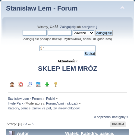
Stanisław Lem - Forum
Witamy,
Gość
.
Zaloguj się
lub
zarejestruj
.
Zaloguj się podając nazwę użytkownika, hasło i długość sesji
Aktualności:
SKLEP LEM MRÓZ
Stanisław Lem - Forum
»
Polski
»
Hyde Park
(Moderatorzy:
Forum Admin
,
skrzat
) »
Katedry, pałace, zamki vs pot, łzy i krew chłopów.
« poprzedni
następny »
Strony: [
1
]
2
3
...
5
DRUKUJ
Autor
Wątek: Katedry, pałace,