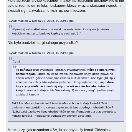
które sprzeciwiały się kościołowi maksymalizującemu dochody. Ale to nie
było przedmiotem refleksji biskupów, którzy, wraz a władzami świeckimi,
skupiali się na zwalczaniu tych ruchów mieczem.
Cytat: maziek w Marca 09, 2025, 02:23:52 pm
W pewnej wsi małżeństwo przekazało, w razie śmierci, całą swoją ziemię
kościołowi, na rzecz budowy kaplicy w owej wsi. (...)
Nie było bardziej marginalnego przypadku?
Cytat: maziek w Marca 09, 2025, 02:23:52 pm
Cytuj
Te państwa
(sub-cywilizacje, obszary cywilizacyjne),
które są liberalnymi
demokracjami
, gdzie są wolne media, niezawisłe sądy, gdzie prawo nie
działa wstecz, gdzie obowiązuje zasada
nullum crimen sine lege
(itd. itp.),
a lud raz na cztery lata wybiera parlament, który wyłania rząd,
są o dwa-
trzy rzędy wielkości bardziej etyczne niż monarchie absolutne
, w
których władca buduje sobie Wersal (wg.
Q
topowy „osiąg” cywilizacyjny),
a biskupi katedry.
Tak? I ta Merca obecnie też? A w nie-Mercach nie budują katedr? Taki
parlament europejski - to czysta użyteczność bez zbędnych obzdobników?
Najbardziej użytkowy i bez obzdobników to jest Pentagon a z przedmiotów to
muszla turecka - niesłusznie będąca synonimem zacofania.
Merca, czyli jak rozumiem USA, to osobny duży temat. Głównie ze