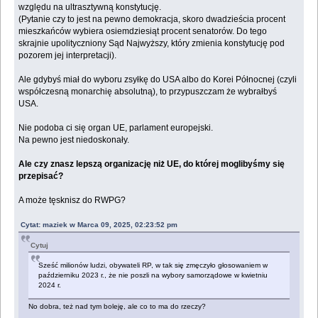
względu na ultrasztywną konstytucję.
(Pytanie czy to jest na pewno demokracja, skoro dwadzieścia procent
mieszkańców wybiera osiemdziesiąt procent senatorów. Do tego
skrajnie upolityczniony Sąd Najwyższy, który zmienia konstytucję pod
pozorem jej interpretacji).
Ale gdybyś miał do wyboru zsyłkę do USA albo do Korei Północnej (czyli
współczesną monarchię absolutną), to przypuszczam że wybrałbyś
USA.
Nie podoba ci się organ UE, parlament europejski.
Na pewno jest niedoskonały.
Ale czy znasz lepszą organizację niż UE, do której moglibyśmy się
przepisać?
A może tęsknisz do RWPG?
Cytat: maziek w Marca 09, 2025, 02:23:52 pm
Cytuj
Sześć milionów ludzi, obywateli RP, w tak się zmęczyło głosowaniem w
październiku 2023 r., że nie poszli na wybory samorządowe w kwietniu
2024 r.
No dobra, też nad tym boleję, ale co to ma do rzeczy?