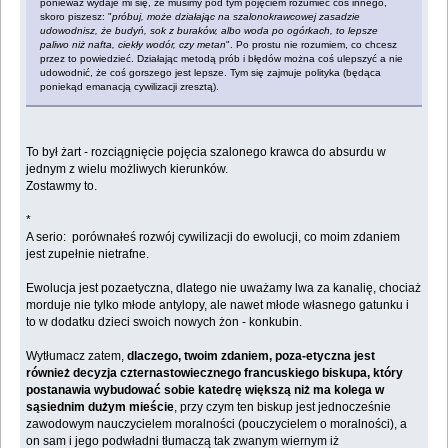
ponieważ wydaje mi się, że musimy pod tym pojęciem rozumieć coś innego,
skoro piszesz: "
próbuj, może działając na szalonokrawcowej zasadzie
udowodnisz, że budyń, sok z buraków, albo woda po ogórkach, to lepsze
paliwo niż nafta, ciekły wodór, czy metan
". Po prostu nie rozumiem, co chcesz
przez to powiedzieć. Działając metodą prób i błędów można coś ulepszyć a nie
udowodnić, że coś gorszego jest lepsze. Tym się zajmuje polityka (będąca
poniekąd emanacją cywilizacji zresztą).
To był żart - rozciągnięcie pojęcia szalonego krawca do absurdu w
jednym z wielu możliwych kierunków.
Zostawmy to.
*
A serio: porównałeś rozwój cywilizacji do ewolucji, co moim zdaniem
jest zupełnie nietrafne.
Ewolucja jest pozaetyczna, dlatego nie uważamy lwa za kanalię, chociaż
morduje nie tylko młode antylopy, ale nawet młode własnego gatunku i
to w dodatku dzieci swoich nowych żon - konkubin.
Wytłumacz zatem,
dlaczego, twoim zdaniem, poza-etyczna jest
również decyzja czternastowiecznego francuskiego biskupa, który
postanawia wybudować sobie katedrę większą niż ma kolega w
sąsiednim dużym mieście
, przy czym ten biskup jest jednocześnie
zawodowym nauczycielem moralności (pouczycielem o moralności), a
on sam i jego podwładni tłumaczą tak zwanym wiernym iż