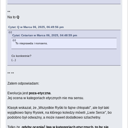
**
Na to
Q
Cytat: Q w Marca 06, 2025, 06:49:56 pm
Cytat: Cetarian w Marca 06, 2025, 04:48:59 pm
To nieprawda i nonsens.
Co konkretnie?
(...)
** **
Zatem odpowiadam:
Ewolucja jest
poza-etyczna
.
Jej ocena w kategoriach etycznych nie ma sensu.
Klasyk wskazał, że „Wszystkie Ryśki to fajne chłopaki”, ale był taki
wyjątkowo fajny Rysiek, na którego koledzy mówili „Lwie Serce”, bo
podobno był odważny, a może nawet dodatkowo szlachetny.
Tylko że,
gdyby oceniać lwa w kategoriach etycznych, to by się