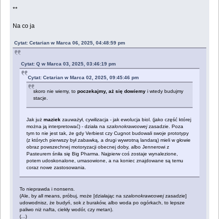
**
Na co ja
Cytat: Cetarian w Marca 06, 2025, 04:48:59 pm
Cytat: Q w Marca 03, 2025, 03:46:19 pm
Cytat: Cetarian w Marca 02, 2025, 09:45:46 pm
skoro nie wiemy, to
poczekajmy, aż się dowiemy
i wtedy budujmy
stacje.
Jak już
maziek
zauważył, cywilizacja - jak ewolucja biol. (jako część której
można ją interpretować) - działa na
szalonokrawcowej
zasadzie. Poza
tym to nie jest tak, że gdy Verbiest czy Cugnot budowali swoje prototypy
(z których pierwszy był zabawką, a drugi wywrotną landarą) mieli w głowie
obraz powszechnej motoryzacji obecnej doby, albo Jennerowi z
Pasteurem śniła się Big Pharma. Najpierw coś zostaje wynalezione,
potem udoskonalone, umasowione, a na koniec znajdowane są temu
coraz nowe zastosowania.
To nieprawda i nonsens.
(Ale, by all means, próbuj, może [działając na
szalonokrawcowej
zasadzie]
udowodnisz, że budyń, sok z buraków, albo woda po ogórkach, to lepsze
paliwo niż nafta, ciekły wodór, czy metan).
(...)