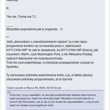
nadzieję.
R.
*No nie, Trump ma 71...
____
Wszystkie pogrubienia jak w oryginale. - C.
**
Jeśli
„dziennikarz z czterdziestoletnim stażem”
(a o tym stażu
przypominał średnio raz na kwartał) pisze o „fejkniusach
NYT+CNN+WP” to robi to świadomie, bo NYT+CNN+WP [Znaczy, jak
rozumiem, WaPo, czyli Washington Post, a nie Wirtualna Polska]
żadnych fejkniusów nie rozpowszechniały.
Troll nie znał angielskiego, a instrukcje propagandowe czerpał ze
Sputnika.
Ty odczuwasz potrzebę wspominania trolla, a ja, w takiej sytuacji,
odczuwam potrzebę przypominania, że to był troll.
Cytat: maziek w Marca 09, 2025, 02:23:52 pm
Poza tym, czy ja napisałem, że decyzja pomienionego biskupa była etyczna,
bądź pozaetyczna, bądź nie wiem jaka była? Wciskasz mi to jak dziecko w
brzuch ((C) Remuszko), ale ja się na ten temat nie wypowiadałem, o etyczności
bądź nie działań poszczególnych ludzi.