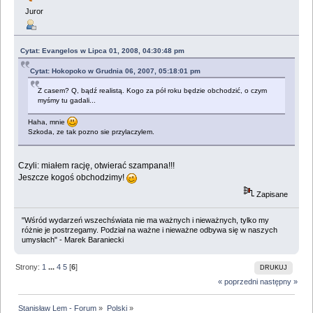
Juror
Cytat: Evangelos w Lipca 01, 2008, 04:30:48 pm
Cytat: Hokopoko w Grudnia 06, 2007, 05:18:01 pm
Z casem? Q, bądź realistą. Kogo za pół roku będzie obchodzić, o czym
myśmy tu gadali...
Haha, mnie
Szkoda, ze tak pozno sie przylaczylem.
Czyli: miałem rację, otwierać szampana!!!
Jeszcze kogoś obchodzimy!
Zapisane
"Wśród wydarzeń wszechświata nie ma ważnych i nieważnych, tylko my
różnie je postrzegamy. Podział na ważne i nieważne odbywa się w naszych
umysłach" - Marek Baraniecki
Strony:
1
...
4
5
[
6
]
DRUKUJ
« poprzedni
następny »
Stanisław Lem - Forum
»
Polski
»