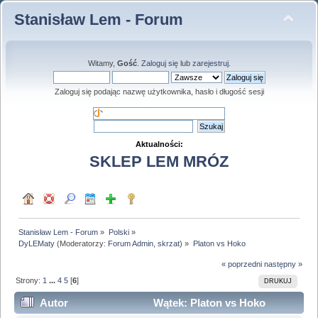
Stanisław Lem - Forum
Witamy,
Gość
.
Zaloguj się
lub
zarejestruj
.
Zaloguj się podając nazwę użytkownika, hasło i długość sesji
Aktualności:
SKLEP LEM MRÓZ
Stanisław Lem - Forum
»
Polski
»
DyLEMaty
(Moderatorzy:
Forum Admin
,
skrzat
) »
Platon vs Hoko
« poprzedni
następny »
Strony:
1
...
4
5
[
6
]
DRUKUJ
Autor
Wątek: Platon vs Hoko