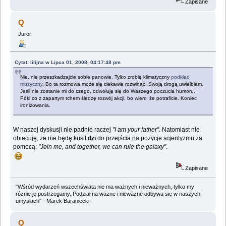
Zapisane
Q
Juror
Cytat: lilijna w Lipca 01, 2008, 04:17:48 pm
Nie, nie przeszkadzajcie sobie panowie. Tylko zrobię klimatyczny
podkład
muzyczny
. Bo ta rozmowa może się ciekawie rozwinąć. Swoją drogą uwielbiam.
Jeśli nie zostanie mi do czego, odwołuję się do Waszego poczucia humoru.
Póki co z zapartym tchem śledzę rozwój akcji, bo wiem, że potraficie. Koniec
ironizowania.
W naszej dyskusji nie padnie raczej
"I am your father"
. Natomiast nie
obiecuję, że nie będę kusił
dzi
do przejścia na pozycje scjentyzmu za
pomocą:
"Join me, and together, we can rule the galaxy"
.
Zapisane
"Wśród wydarzeń wszechświata nie ma ważnych i nieważnych, tylko my
różnie je postrzegamy. Podział na ważne i nieważne odbywa się w naszych
umysłach" - Marek Baraniecki
Q