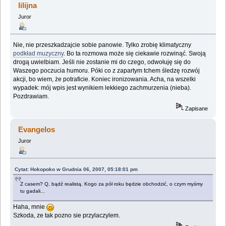
lilijna
Juror
Nie, nie przeszkadzajcie sobie panowie. Tylko zrobię klimatyczny
podkład muzyczny
. Bo ta rozmowa może się ciekawie rozwinąć. Swoją
drogą uwielbiam. Jeśli nie zostanie mi do czego, odwołuję się do
Waszego poczucia humoru. Póki co z zapartym tchem śledzę rozwój
akcji, bo wiem, że potraficie. Koniec ironizowania. Acha, na wszelki
wypadek: mój wpis jest wynikiem lekkiego zachmurzenia (nieba).
Pozdrawiam.
Zapisane
Evangelos
Juror
Cytat: Hokopoko w Grudnia 06, 2007, 05:18:01 pm
Z casem? Q, bądź realistą. Kogo za pół roku będzie obchodzić, o czym myśmy
tu gadali...
Haha, mnie
Szkoda, ze tak pozno sie przylaczylem.