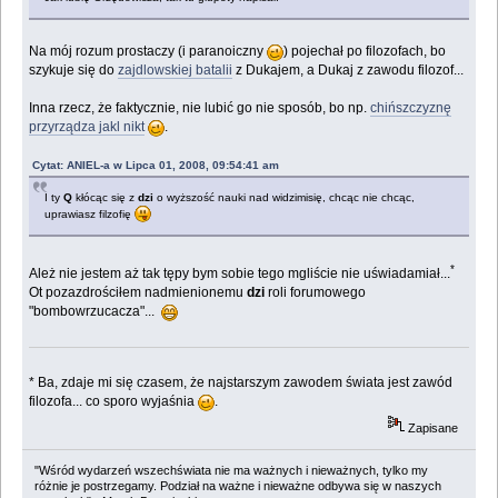
Na mój rozum prostaczy (i paranoiczny
) pojechał po filozofach, bo
szykuje się do
zajdlowskiej batalii
z Dukajem, a Dukaj z zawodu filozof...
Inna rzecz, że faktycznie, nie lubić go nie sposób, bo np.
chińszczyznę
przyrządza jakl nikt
.
Cytat: ANIEL-a w Lipca 01, 2008, 09:54:41 am
I ty
Q
kłócąc się z
dzi
o wyższość nauki nad widzimisię, chcąc nie chcąc,
uprawiasz filzofię
*
Ależ nie jestem aż tak tępy bym sobie tego mgliście nie uświadamiał...
Ot pozazdrościłem nadmienionemu
dzi
roli forumowego
"bombowrzucacza"...
* Ba, zdaje mi się czasem, że najstarszym zawodem świata jest zawód
filozofa... co sporo wyjaśnia
.
Zapisane
"Wśród wydarzeń wszechświata nie ma ważnych i nieważnych, tylko my
różnie je postrzegamy. Podział na ważne i nieważne odbywa się w naszych