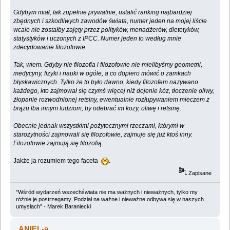
Gdybym miał, tak zupełnie prywatnie, ustalić ranking najbardziej
zbędnych i szkodliwych zawodów świata, numer jeden na mojej liście
wcale nie zostałby zajęty przez polityków, menadżerów, dietetyków,
statystyków i uczonych z IPCC. Numer jeden to według mnie
zdecydowanie filozofowie.
Tak, wiem. Gdyby nie filozofia i filozofowie nie mielibyśmy geometrii,
medycyny, fizyki i nauki w ogóle, a co dopiero mówić o zamkach
błyskawicznych. Tylko że to było dawno, kiedy filozofem nazywano
każdego, kto zajmował się czymś więcej niż dojenie kóz, tłoczenie oliwy,
żłopanie rozwodnionej retsiny, ewentualnie rozłupywaniem mieczem z
brązu łba innym ludziom, by odebrać im kozy, oliwę i retsinę.
Obecnie jednak wszystkimi pożytecznymi rzeczami, którymi w
starożytności zajmowali się filozofowie, zajmuje się już ktoś inny.
Filozofowie zajmują się filozofią.
Jakże ja rozumiem tego faceta
.
Zapisane
"Wśród wydarzeń wszechświata nie ma ważnych i nieważnych, tylko my
różnie je postrzegamy. Podział na ważne i nieważne odbywa się w naszych
umysłach" - Marek Baraniecki
ANIEL-a