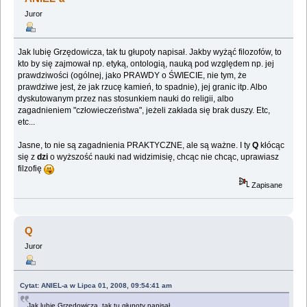
Juror
Jak lubię Grzędowicza, tak tu głupoty napisał. Jakby wyżąć filozofów, to
kto by się zajmował np. etyką, ontologią, nauką pod względem np. jej
prawdziwości (ogólnej, jako PRAWDY o ŚWIECIE, nie tym, że
prawdziwe jest, że jak rzucę kamień, to spadnie), jej granic itp. Albo
dyskutowanym przez nas stosunkiem nauki do religii, albo
zagadnieniem "człowieczeństwa", jeżeli zakłada się brak duszy. Etc,
etc...
Jasne, to nie są zagadnienia PRAKTYCZNE, ale są ważne. I ty
Q
kłócąc
się z
dzi
o wyższość nauki nad widzimisię, chcąc nie chcąc, uprawiasz
filzofię
Zapisane
Q
Juror
Cytat: ANIEL-a w Lipca 01, 2008, 09:54:41 am
Jak lubię Grzędowicza, tak tu głupoty napisał.