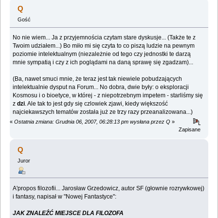
(Przeczytany 96848 razy)
Q
Gość
No nie wiem... Ja z przyjemnościa czytam stare dyskusje... (Także te z
Twoim udziałem...) Bo miło mi się czyta to co piszą ludzie na pewnym
poziomie intelektualnym (niezależnie od tego czy jednostki te darzą
mnie sympatią i czy z ich poglądami na daną sprawę się zgadzam)...
(Ba, nawet smuci mnie, że teraz jest tak niewiele pobudzających
intelektualnie dysput na Forum... No dobra, dwie były: o eksploracji
Kosmosu i o bioetyce, w której - z niepotrzebnym impetem - starliśmy się
z
dzi
. Ale tak to jest gdy się czlowiek zjawi, kiedy większość
najciekawszych tematów została już ze trzy razy przeanalizowana...)
«
Ostatnia zmiana: Grudnia 06, 2007, 06:28:13 pm wysłana przez Q
»
Zapisane
Q
Juror
A'propos filozofii... Jarosław Grzedowicz, autor SF (głownie rozrywkowej)
i fantasy, napisał w "Nowej Fantastyce":
JAK ZNALEŹĆ MIEJSCE DLA FILOZOFA