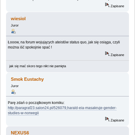
Zapisane
wiesiol
Juror
Łooow, na forum wojujących ateistów status quo, jak się osiąga, czyli
można iść spokojnie spać !
Zapisane
jak się mać skoro tego nikt nie pamięta
Smok Eustachy
Juror
Parę zdań o początkowym komiku:
http://paragraf23.salon24.pl/526079,harald-eia-masakruje-gender-
studies-w-norwegii
Zapisane
NEXUS6