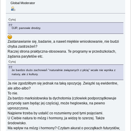
Global Moderator
Cytuj
OJP, panowie drodzy.
Zastanawianie się, badanie, a nawet miękkie wnioskowanie, nie budzi
chyba zastrzeżeń?
Raczej strona praktyczna-stosowana. Te programy w przedszkolach,
żądania parytetów etc.
Cytuj
że bardzo dużo zachowań "naturalnie związanych z płcią" wcale nie wynika z
natury, ale z kultury.
Ja nie zgodziłbym się jednak na taką opozycję. Związki są ewidentne,
ale albo-albo?
To nie.
Za bardzo marksistowska ta dychotomia (człowiek podporządkowuje
przyrodę sam będąc jej częścią), może heglowska, na pewno
uproszczona.
Najpierw trzeba by ustalić co rozumiemy pod tymi pojęciami.
U Ciebie natura to mózg i hormony, ja widzę to szerzej. Także
środowisko.
Ma wpływ na mózg i hormony? Czytam akurat o początkach futurystów,