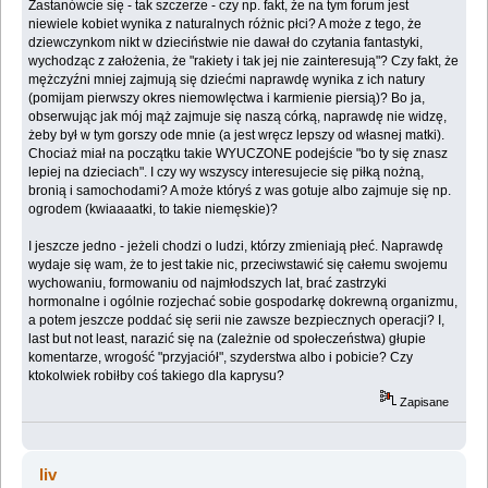
Zastanówcie się - tak szczerze - czy np. fakt, że na tym forum jest
niewiele kobiet wynika z naturalnych różnic płci? A może z tego, że
dziewczynkom nikt w dzieciństwie nie dawał do czytania fantastyki,
wychodząc z założenia, że "rakiety i tak jej nie zainteresują"? Czy fakt, że
mężczyźni mniej zajmują się dziećmi naprawdę wynika z ich natury
(pomijam pierwszy okres niemowlęctwa i karmienie piersią)? Bo ja,
obserwując jak mój mąż zajmuje się naszą córką, naprawdę nie widzę,
żeby był w tym gorszy ode mnie (a jest wręcz lepszy od własnej matki).
Chociaż miał na początku takie WYUCZONE podejście "bo ty się znasz
lepiej na dzieciach". I czy wy wszyscy interesujecie się piłką nożną,
bronią i samochodami? A może któryś z was gotuje albo zajmuje się np.
ogrodem (kwiaaaatki, to takie niemęskie)?
I jeszcze jedno - jeżeli chodzi o ludzi, którzy zmieniają płeć. Naprawdę
wydaje się wam, że to jest takie nic, przeciwstawić się całemu swojemu
wychowaniu, formowaniu od najmłodszych lat, brać zastrzyki
hormonalne i ogólnie rozjechać sobie gospodarkę dokrewną organizmu,
a potem jeszcze poddać się serii nie zawsze bezpiecznych operacji? I,
last but not least, narazić się na (zależnie od społeczeństwa) głupie
komentarze, wrogość "przyjaciół", szyderstwa albo i pobicie? Czy
ktokolwiek robiłby coś takiego dla kaprysu?
Zapisane
liv