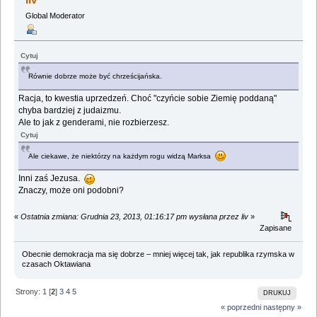
Global Moderator
Cytuj
Równie dobrze może być chrześcijańska.
Racja, to kwestia uprzedzeń. Choć "czyńcie sobie Ziemię poddaną"
chyba bardziej z judaizmu.
Ale to jak z genderami, nie rozbierzesz.
Cytuj
Ale ciekawe, że niektórzy na każdym rogu widzą Marksa
Inni zaś Jezusa.
Znaczy, może oni podobni?
«
Ostatnia zmiana: Grudnia 23, 2013, 01:16:17 pm wysłana przez liv
»
Zapisane
Obecnie demokracja ma się dobrze – mniej więcej tak, jak republika rzymska w
czasach Oktawiana
Strony:
1
[
2
]
3
4
5
DRUKUJ
« poprzedni
następny »