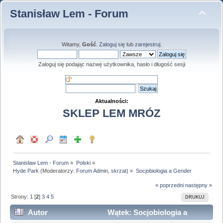
Stanisław Lem - Forum
Witamy,
Gość
.
Zaloguj się
lub
zarejestruj
.
Zaloguj się podając nazwę użytkownika, hasło i długość sesji
Aktualności:
SKLEP LEM MRÓZ
Stanisław Lem - Forum
»
Polski
»
Hyde Park
(Moderatorzy:
Forum Admin
,
skrzat
) »
Socjobiologia a Gender
« poprzedni
następny »
Strony:
1
[
2
]
3
4
5
DRUKUJ
Autor
Wątek: Socjobiologia a