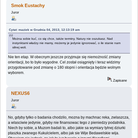
Gender (Przeczytany 151153 razy)
Smok Eustachy
Juror
Cytat: maziek w Grudnia 04, 2013, 12:13:19 am
Można sobie kuć, co się chce, także terminy. Natury nie oszukasz. Nad
instynktami władzy nie mamy, możemy je jedynie ignorować, o ile stanie nam
silnej woli.
Nie ten etap. W obecnym jeszcze przyjmuje się niemożność zmiany
orientacji, bo to było wygodne. Cel został osiągnięty i teraz widzimy
przygotowanie pod zmianę o 180 stopni i orientacja będzie wolnym
wyborem.
Zapisane
NEXUS6
Juror
No, gdyby tylko o badania chodzilo, mozna by machnac reka, zwlaszcza,
a wlasciwie jedynie, gdyby nie finansowac tego z pieniedzy podatnika.
Niech by sobie, a Muzom badali to, albo jakie sa wymiary tylnej dziurki
ptaszka zwanego Kukulcielem, albo jak sie Wije Bedawelskie wija.