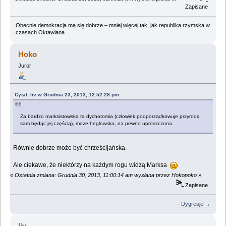
Zapisane
Obecnie demokracja ma się dobrze – mniej więcej tak, jak republika rzymska w
czasach Oktawiana
Hoko
Juror
Cytat: liv w Grudnia 23, 2013, 12:52:28 pm
Za bardzo marksistowska ta dychotomia (człowiek podporządkowuje przyrodę
sam będąc jej częścią), może heglowska, na pewno uproszczona.
Równie dobrze może być chrześcijańska.
Ale ciekawe, że niektórzy na każdym rogu widzą Marksa
«
Ostatnia zmiana: Grudnia 30, 2013, 11:00:14 am wysłana przez Hokopoko
»
Zapisane
– Dygresje →
liv