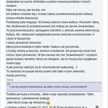
dadaistów (w sumie nihilistów a potem rewolucjonistów) i innych
modern.
Niby od rzeczy, ale trochę, nie.
Ich kultura zrodziła się z nowej natury, przetworzonej przez kulturę
(masa-miasto-maszyna).
Podstawą była negacja. W nowej naturze nowa kultura. Rozwalić starą.
Ale skutkowało to przetworzeniem też natury (w sensie środowiska).
To jest przemieszane, sprzęgane zwrotnie z, jednak, pewną wtórnością
kultury. Nb. wiekszość wylądowała koniec końców w komunizmie. A
część w faszyzmie.
I sama płciowość wreszcie.
Mężczyzna-kobieta to tylko ramki. Natura nie jest prosta.
Choćby anima w facecie, animus w kobiecie. Ich proporcja może być
różna i tyleż płciowości. W tym sensie nie ma "prawdziwych", czystych
typów kobiet i facetów. Może po skrajach, ale to muszą być wyjątkowo
nudne typy.
A jak jeszcze nałożyć na to różnorodność kulturową...?
Tu bardziej mi pasuje teoria queer (ale tylko w tym zakresie).
Każdy jest inny.
Cytuj
I czy wy wszyscy interesujecie się piłką nożną, bronią i samochodami?
Trafiłaś jak kulą w brzytwę...takie nudy zapodać przykładowo. Tylko
polowania i rybołowienia brakuje.
Jako facet czuję się obrażony
«
Ostatnia zmiana: Grudnia 23, 2013, 01:06:28 pm wysłana przez liv
»