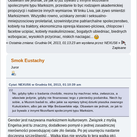
Obawiam sie jednak, ze jak to juz bywalo z innymi filozofiami
spolecznymi typu Marksizm, przestanie to byc rodzajem akademickiej
propozycji i nabierze innych wymiarow. W linku Liva, jak zywo smierdzi
Marksizmem. Wszystko rowno, uciskany zenski i seksualno-
mniejszosciowy proletariat, szowinistyczne patriarchalne spoleczenstwo,
kobiety na traktory, ekonomiczna opresja klasowo-plciowa, chlopcow i
facetow ucipiac, kobiety maskulinizowac, bogatych ubiedniac, biednych
wzbogacac, wysokich przycinac, niskich naciagac...
«
Ostatnia zmiana: Grudnia 04, 2013, 01:13:23 am wysłana przez NEXUS6
»
Zapisane
Smok Eustachy
Juror
Cytat: NEXUS6 w Grudnia 04, 2013, 01:10:39 am
No, gdyby tylko o badania chodzilo, mozna by machnac reka, zwlaszcza, a
wlasciwie jedynie, gdyby nie finansowac tego z pieniedzy podatnika. Niech by
sobie, a Muzom badali to, albo jakie sa wymiary tylnej dziurki ptaszka zwanego
Kukulcielem, albo jak sie Wije Bedawelskie wija. Obawiam sie jednak, ze jak to
juz bywalo z innymi filozofiami spolecznymi typu Marksizm,
Gender jest nazywana marksizmem kulturowym. Związek z myślą
Engelsa jest tu znaczny, dodatkowo pomysł o jednej zasadniczej
nierówności powodującej całe zło świata. Po jej usunięciu nastanie
doczesna szczęśliwość... Walka klas nie wyszła to tera walka płci.