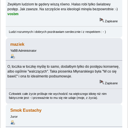
Zwykłym ludziom te gędery wiszą równo. Hałas robi tylko światowy
postęp. Jak zawsze. Na szczęście era ideologii minęła bezpowrotnie :-)
vosbm
Zapisane
Ludzi rozumnych i dobrych pozdrawiam serdecznie i z respektem : - )
maziek
YaBB Administrator
O, toczka w toczkę myślę to samo, dodałbym tylko do postępu konserwę,
albo ogólnie "walczących". Taka piosenka Młynarskiego była "W co się
bawić" i ona to idealmento podsumowuje.
Zapisane
Człowiek całe życie próbuje nie wychodzić na większego idiotę niż nim
faktycznie jest - i przeważnie to mu się nie udaje (moje, z życia).
Smok Eustachy
Juror