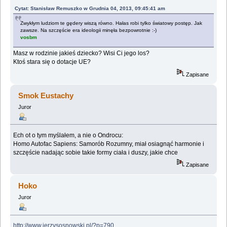
Cytat: Stanisław Remuszko w Grudnia 04, 2013, 09:45:41 am
Zwykłym ludziom te gędery wiszą równo. Hałas robi tylko światowy postęp. Jak
zawsze. Na szczęście era ideologii minęła bezpowrotnie :-)
vosbm
Masz w rodzinie jakieś dziecko? Wisi Ci jego los?
Ktoś stara się o dotacje UE?
Zapisane
Smok Eustachy
Juror
Ech ot o tym myślałem, a nie o Ondrocu:
Homo Autofac Sapiens: Samorób Rozumny, miał osiagnąć harmonie i
szczęście nadając sobie takie formy ciała i duszy, jakie chce
Zapisane
Hoko
Juror
http://www.jerzysosnowski.pl/?p=790