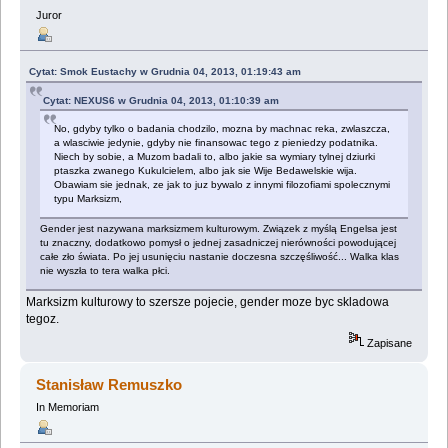
Juror
Cytat: Smok Eustachy w Grudnia 04, 2013, 01:19:43 am
Cytat: NEXUS6 w Grudnia 04, 2013, 01:10:39 am
No, gdyby tylko o badania chodzilo, mozna by machnac reka, zwlaszcza,
a wlasciwie jedynie, gdyby nie finansowac tego z pieniedzy podatnika.
Niech by sobie, a Muzom badali to, albo jakie sa wymiary tylnej dziurki
ptaszka zwanego Kukulcielem, albo jak sie Wije Bedawelskie wija.
Obawiam sie jednak, ze jak to juz bywalo z innymi filozofiami spolecznymi
typu Marksizm,
Gender jest nazywana marksizmem kulturowym. Związek z myślą Engelsa jest
tu znaczny, dodatkowo pomysł o jednej zasadniczej nierówności powodującej
całe zło świata. Po jej usunięciu nastanie doczesna szczęśliwość... Walka klas
nie wyszła to tera walka płci.
Marksizm kulturowy to szersze pojecie, gender moze byc skladowa
tegoz.
Zapisane
Stanisław Remuszko
In Memoriam