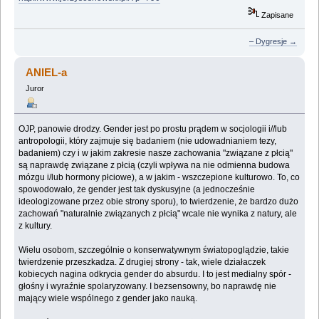
Zapisane
– Dygresje →
ANIEL-a
Juror
OJP, panowie drodzy. Gender jest po prostu prądem w socjologii i//lub
antropologii, który zajmuje się badaniem (nie udowadnianiem tezy,
badaniem) czy i w jakim zakresie nasze zachowania "związane z płcią"
są naprawdę związane z płcią (czyli wpływa na nie odmienna budowa
mózgu i/lub hormony płciowe), a w jakim - wszczepione kulturowo. To, co
spowodowało, że gender jest tak dyskusyjne (a jednocześnie
ideologizowane przez obie strony sporu), to twierdzenie, że bardzo dużo
zachowań "naturalnie związanych z płcią" wcale nie wynika z natury, ale
z kultury.
Wielu osobom, szczególnie o konserwatywnym światopoglądzie, takie
twierdzenie przeszkadza. Z drugiej strony - tak, wiele działaczek
kobiecych nagina odkrycia gender do absurdu. I to jest medialny spór -
głośny i wyraźnie spolaryzowany. I bezsensowny, bo naprawdę nie
mający wiele wspólnego z gender jako nauką.