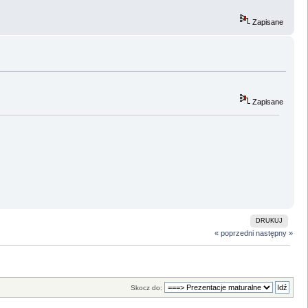
Zapisane
Zapisane
DRUKUJ
« poprzedni
następny »
Skocz do: