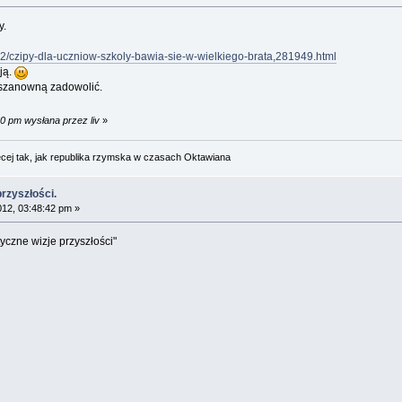
y.
,2/czipy-dla-uczniow-szkoly-bawia-sie-w-wielkiego-brata,281949.html
ją.
 szanowną zadowolić.
20 pm wysłana przez liv
»
cej tak, jak republika rzymska w czasach Oktawiana
przyszłości.
012, 03:48:42 pm »
yczne wizje przyszłości"