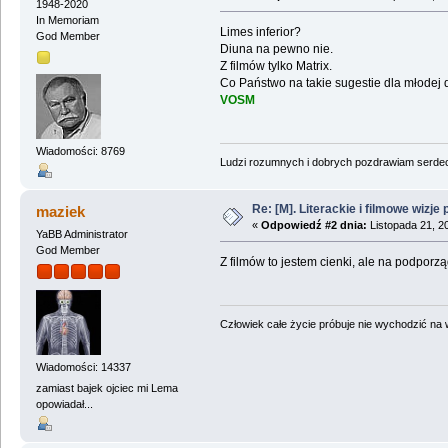
1948-2020
In Memoriam
Limes inferior?
God Member
Diuna na pewno nie.
Z filmów tylko Matrix.
Co Państwo na takie sugestie dla młodej
VOSM
Wiadomości: 8769
Ludzi rozumnych i dobrych pozdrawiam serdecz
Re: [M]. Literackie i filmowe wizje 
maziek
«
Odpowiedź #2 dnia:
Listopada 21, 2
YaBB Administrator
God Member
Z filmów to jestem cienki, ale na podporzą
Człowiek całe życie próbuje nie wychodzić na wi
Wiadomości: 14337
zamiast bajek ojciec mi Lema
opowiadał...