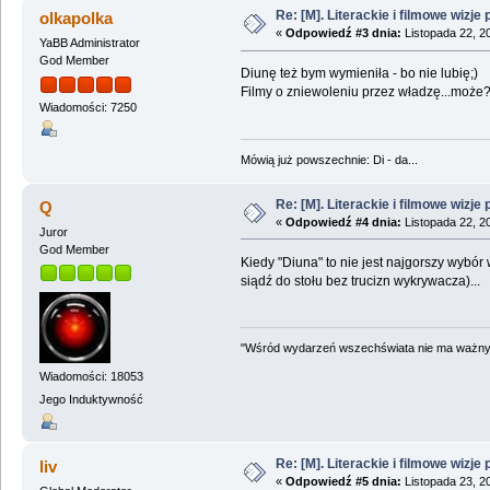
Re: [M]. Literackie i filmowe wizje 
olkapolka
«
Odpowiedź #3 dnia:
Listopada 22, 2
YaBB Administrator
God Member
Diunę też bym wymieniła - bo nie lubię;)
Filmy o zniewoleniu przez władzę...może?
Wiadomości: 7250
Mówią już powszechnie: Di - da...
Re: [M]. Literackie i filmowe wizje 
Q
«
Odpowiedź #4 dnia:
Listopada 22, 2
Juror
God Member
Kiedy "Diuna" to nie jest najgorszy wybór 
siądź do stołu bez trucizn wykrywacza)...
"Wśród wydarzeń wszechświata nie ma ważnych
Wiadomości: 18053
Jego Induktywność
Re: [M]. Literackie i filmowe wizje 
liv
«
Odpowiedź #5 dnia:
Listopada 23, 2