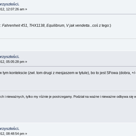
przyszłości.
012, 12:07:26 am »
:
Fahrenheit 451, THX1138, Equilibrum, V jak vendetta
...coś z tego:)
przyszłości.
012, 05:05:28 pm »
w tym kontekscie (zwł. tom drugi z mesjaszem w tytule), bo to jest SFowa (dobra, +/
 i nieważnych, tylko my różnie je postrzegamy. Podział na ważne i nieważne odbywa się 
przyszłości.
012, 08:48:54 pm »