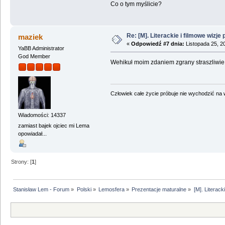
Co o tym myślicie?
Re: [M]. Literackie i filmowe wizje 
maziek
«
Odpowiedź #7 dnia:
Listopada 25, 2
YaBB Administrator
God Member
Wehikuł moim zdaniem zgrany straszliwie (
Człowiek całe życie próbuje nie wychodzić na wi
Wiadomości: 14337
zamiast bajek ojciec mi Lema
opowiadał...
Strony: [
1
]
Stanisław Lem - Forum
»
Polski
»
Lemosfera
»
Prezentacje maturalne
»
[M]. Literack