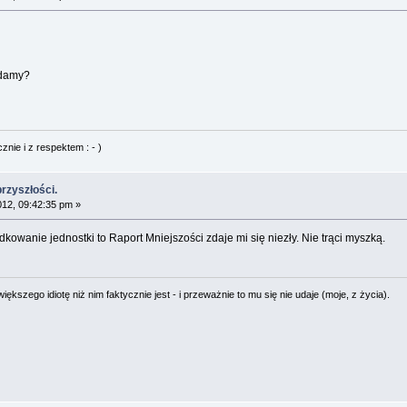
 damy?
nie i z respektem : - )
przyszłości.
012, 09:42:35 pm »
dkowanie jednostki to Raport Mniejszości zdaje mi się niezły. Nie trąci myszką.
ększego idiotę niż nim faktycznie jest - i przeważnie to mu się nie udaje (moje, z życia).