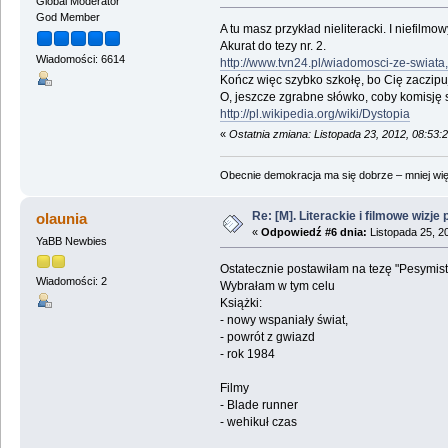
Global Moderator
God Member
A tu masz przykład nieliteracki. I niefilmow
Akurat do tezy nr. 2.
Wiadomości: 6614
http://www.tvn24.pl/wiadomosci-ze-swiata
Kończ więc szybko szkołę, bo Cię zaczipu
O, jeszcze zgrabne słówko, coby komisję
http://pl.wikipedia.org/wiki/Dystopia
«
Ostatnia zmiana: Listopada 23, 2012, 08:53:
Obecnie demokracja ma się dobrze – mniej wię
Re: [M]. Literackie i filmowe wizje 
olaunia
«
Odpowiedź #6 dnia:
Listopada 25, 2
YaBB Newbies
Ostatecznie postawiłam na tezę "Pesymist
Wiadomości: 2
Wybrałam w tym celu
Książki:
- nowy wspaniały świat,
- powrót z gwiazd
- rok 1984
Filmy
- Blade runner
- wehikuł czas