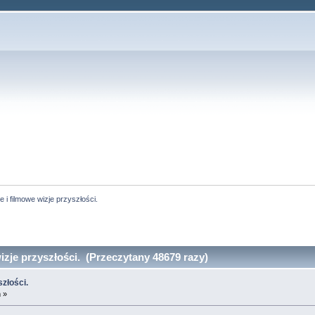
ie i filmowe wizje przyszłości.
wizje przyszłości. (Przeczytany 48679 razy)
szłości.
 »