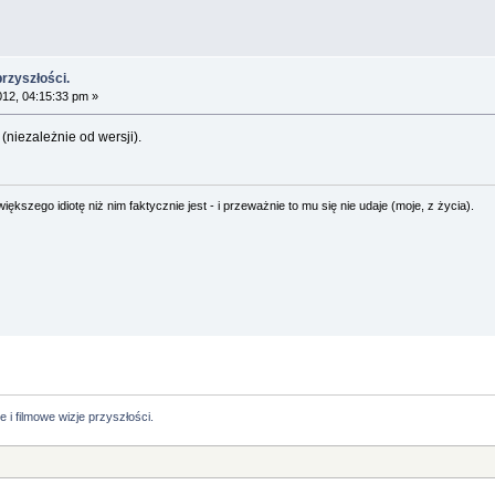
przyszłości.
012, 04:15:33 pm »
niezależnie od wersji).
ększego idiotę niż nim faktycznie jest - i przeważnie to mu się nie udaje (moje, z życia).
ie i filmowe wizje przyszłości.