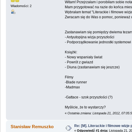
Witam! Przejrzałam i porobiłam sobie not
Wiadomości: 2
Mam przygotować na razie do końca miesiąc
Wybrałam temat "Literackie i filmowe wiz
Zwracam się do Was o pomoc, ponieważ do te
Zastanawiam się pomiędzy dwiema tezam
- Antyutopijna wizja przyszłości
- Podporządkowanie jednostki systemowi 
Książki:
- Nowy wspaniały świat
- Powrót z gwiazd
- Diuna (zastanawiam się jeszcze)
Filmy
-Blade runner
-Madmax
-Gattace - szok przyszłości (?)
Myślicie, że to wystarczy?
«
Ostatnia zmiana: Listopada 21, 2012, 07:05:
Re: [M]. Literackie i filmowe wizje 
Stanisław Remuszko
«
Odpowiedź #1 dnia:
Listopada 21, 2