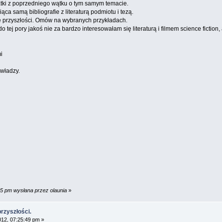
atki z poprzedniego wątku o tym samym temacie.
a samą bibliografie z literaturą podmiotu i tezą.
je przyszłości. Omów na wybranych przykładach.
j pory jakoś nie za bardzo interesowałam się literaturą i filmem science fiction, a
i
władzy.
55 pm wysłana przez olaunia
»
przyszłości.
012, 07:25:49 pm »