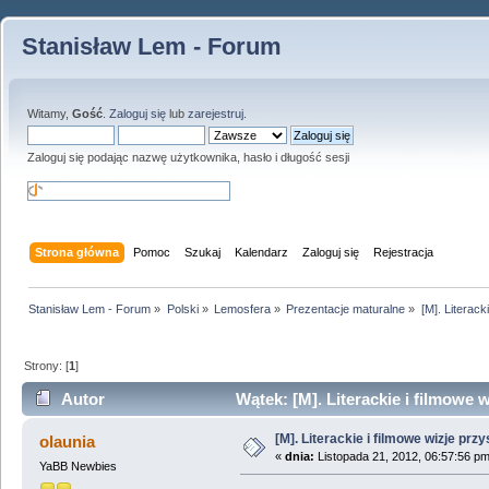
Stanisław Lem - Forum
Witamy,
Gość
.
Zaloguj się
lub
zarejestruj
.
Zaloguj się podając nazwę użytkownika, hasło i długość sesji
Strona główna
Pomoc
Szukaj
Kalendarz
Zaloguj się
Rejestracja
Stanisław Lem - Forum
»
Polski
»
Lemosfera
»
Prezentacje maturalne
»
[M]. Literack
Strony: [
1
]
Autor
Wątek: [M]. Literackie i filmowe 
[M]. Literackie i filmowe wizje przy
olaunia
«
dnia:
Listopada 21, 2012, 06:57:56 pm
YaBB Newbies