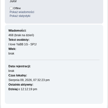
Juror
Offline
Pokaż wiadomości
Pokaż statystyki
Wiadomości:
468 (brak na dzień)
Tekst osobisty:
I love YaBB 1G - SP1!
Wiek:
brak
Data rejestracji:
brak
Czas lokalny:
Sierpnia 09, 2026, 07:32:23 pm
Ostatnio aktywny:
Dzisiaj
o 12:12:19 pm