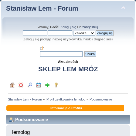
Stanisław Lem - Forum
Witamy,
Gość
.
Zaloguj się
lub
zarejestruj
.
Zaloguj się podając nazwę użytkownika, hasło i długość sesji
Aktualności:
SKLEP LEM MRÓZ
Stanisław Lem - Forum
»
Profil użytkownika lemolog
»
Podsumowanie
Informacja o Profilu
Podsumowanie
lemolog 