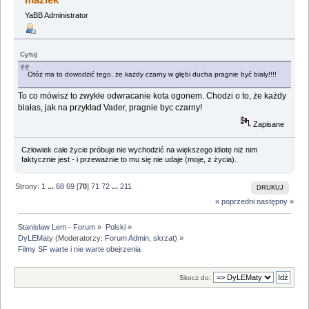
YaBB Administrator
Cytuj
Otóż ma to dowodzić tego, że każdy czarny w głębi ducha pragnie być biały!!!!
To co mówisz to zwykłe odwracanie kota ogonem. Chodzi o to, że każdy
białas, jak na przykład Vader, pragnie byc czarny!
Zapisane
Człowiek całe życie próbuje nie wychodzić na większego idiotę niż nim
faktycznie jest - i przeważnie to mu się nie udaje (moje, z życia).
Strony:
1
...
68
69
[
70
]
71
72
...
211
DRUKUJ
« poprzedni
następny »
Stanisław Lem - Forum
»
Polski
»
DyLEMaty
(Moderatorzy:
Forum Admin
,
skrzat
) »
Filmy SF warte i nie warte obejrzenia
Skocz do: