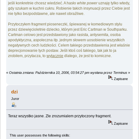
jeśli konkretnie chcesz wiedzieć. A hasło
white power
uznaję tylko wtedy,
gdy szukam w kuchni cukru. Robienie takich insynuacji przez Ciebie jest
nie tylko bezpodstawne, ale nawet obraźliwe.
Przytoczyłem fragment pioseneczki, śpiewanej w komediowym stylu
przez dziewięcioletnie dziecko, którym jest Eric Cartman w Southparku.
Cartman celowo jest przedstawiony jako rasista, antysemita, osoba
apodyktyczna, aspołeczna itp. jednym słowem uosobienie wszystkich
negatywnych cech ludzkości. Celem takiego przedstawienia jest właśnie
deprecjonowanie tych postaw. Jeśli ktoś coś takiego, tak jak to ja
zrobiłem, przytacza, to
wyłacznie
dlatego, że jest to komiczne.
«
Ostatnia zmiana: Października 10, 2006, 03:54:27 pm wysłana przez Terminus
»
Zapisane
dzi
Juror
Teraz wszystko jasne. Zle zrozumialem przytoczony fragment.
Zapisane
This user possesses the following skills: