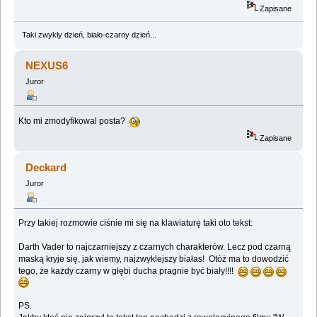
Zapisane
Taki zwykły dzień, biało-czarny dzień...
NEXUS6
Juror
Kto mi zmodyfikowal posta?
Zapisane
Deckard
Juror
Przy takiej rozmowie ciśnie mi się na klawiaturę taki oto tekst:
Darth Vader to najczarniejszy z czarnych charakterów. Lecz pod czarną
maską kryje się, jak wiemy, najzwyklejszy białas! Otóż ma to dowodzić
tego, że każdy czarny w głębi ducha pragnie być biały!!!!
PS.