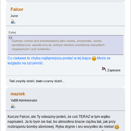
Falcor
Juror
Cytuj
Cartman celowo jest przedstawiony jako rasista, antysemita, osoba
apodyktyczna, aspołeczna itp. jednym słowem uosobienie wszystkich
negatywnych cech ludzkości.
Co ciekawe to chyba najfajniejsza postać w tej bajce
Może ze
względu na szczerość.
Zapisane
Taki zwykły dzień, biało-czarny dzień...
maziek
YaBB Administrator
Kurcze Falcor, ale Ty odważny jesteś, że coś TERAZ w tym wątku
napisałeś. Ja to bym sie bał, bo atmosfera bracie ciężka tak, jak przy
rozbrajaniu bomby atomowej. Ręka drgnie i sru wszystko do nieba!