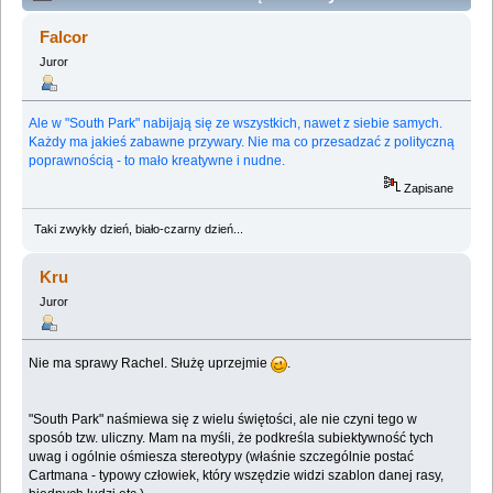
warte obejrzenia (Przeczytany 3774888 razy)
Falcor
Juror
Ale w "South Park" nabijają się ze wszystkich, nawet z siebie samych.
Każdy ma jakieś zabawne przywary. Nie ma co przesadzać z polityczną
poprawnością - to mało kreatywne i nudne.
Zapisane
Taki zwykły dzień, biało-czarny dzień...
Kru
Juror
Nie ma sprawy Rachel. Służę uprzejmie
.
"South Park" naśmiewa się z wielu świętości, ale nie czyni tego w
sposób tzw. uliczny. Mam na myśli, że podkreśla subiektywność tych
uwag i ogólnie ośmiesza stereotypy (właśnie szczególnie postać
Cartmana - typowy człowiek, który wszędzie widzi szablon danej rasy,