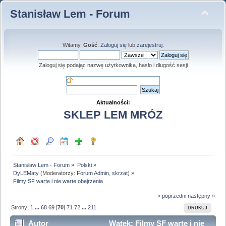
Stanisław Lem - Forum
Witamy,
Gość
.
Zaloguj się
lub
zarejestruj
.
Zaloguj się podając nazwę użytkownika, hasło i długość sesji
Aktualności:
SKLEP LEM MRÓZ
Stanisław Lem - Forum
»
Polski
»
DyLEMaty
(Moderatorzy:
Forum Admin
,
skrzat
) »
Filmy SF warte i nie warte obejrzenia
« poprzedni
następny »
Strony:
1
...
68
69
[
70
]
71
72
...
211
DRUKUJ
Autor
Wątek: Filmy SF warte i nie