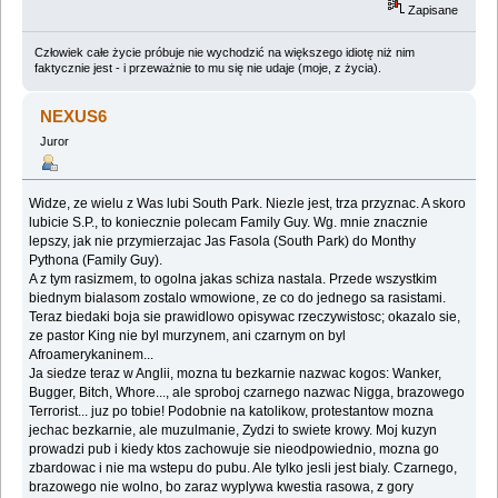
Zapisane
Człowiek całe życie próbuje nie wychodzić na większego idiotę niż nim
faktycznie jest - i przeważnie to mu się nie udaje (moje, z życia).
NEXUS6
Juror
Widze, ze wielu z Was lubi South Park. Niezle jest, trza przyznac. A skoro
lubicie S.P., to koniecznie polecam Family Guy. Wg. mnie znacznie
lepszy, jak nie przymierzajac Jas Fasola (South Park) do Monthy
Pythona (Family Guy).
A z tym rasizmem, to ogolna jakas schiza nastala. Przede wszystkim
biednym bialasom zostalo wmowione, ze co do jednego sa rasistami.
Teraz biedaki boja sie prawidlowo opisywac rzeczywistosc; okazalo sie,
ze pastor King nie byl murzynem, ani czarnym on byl
Afroamerykaninem...
Ja siedze teraz w Anglii, mozna tu bezkarnie nazwac kogos: Wanker,
Bugger, Bitch, Whore..., ale sproboj czarnego nazwac Nigga, brazowego
Terrorist... juz po tobie! Podobnie na katolikow, protestantow mozna
jechac bezkarnie, ale muzulmanie, Zydzi to swiete krowy. Moj kuzyn
prowadzi pub i kiedy ktos zachowuje sie nieodpowiednio, mozna go
zbardowac i nie ma wstepu do pubu. Ale tylko jesli jest bialy. Czarnego,
brazowego nie wolno, bo zaraz wyplywa kwestia rasowa, z gory