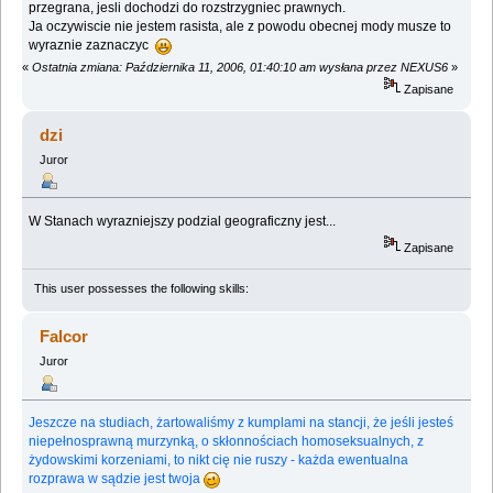
przegrana, jesli dochodzi do rozstrzygniec prawnych.
Ja oczywiscie nie jestem rasista, ale z powodu obecnej mody musze to
wyraznie zaznaczyc
«
Ostatnia zmiana: Października 11, 2006, 01:40:10 am wysłana przez NEXUS6
»
Zapisane
dzi
Juror
W Stanach wyrazniejszy podzial geograficzny jest...
Zapisane
This user possesses the following skills:
Falcor
Juror
Jeszcze na studiach, żartowaliśmy z kumplami na stancji, że jeśli jesteś
niepełnosprawną murzynką, o skłonnościach homoseksualnych, z
żydowskimi korzeniami, to nikt cię nie ruszy - każda ewentualna
rozprawa w sądzie jest twoja