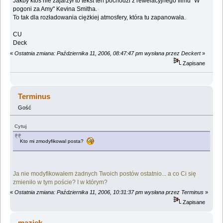
Jakby ktoś nie zajarzył to tekst ten pochodzi z rewelacyjnego filmu "W
pogoni za Amy" Kevina Smitha.
To tak dla rozładowania ciężkiej atmosfery, która tu zapanowała.
CU
Deck
«
Ostatnia zmiana: Października 11, 2006, 08:47:47 pm wysłana przez Deckert
»
Zapisane
Terminus
Gość
Cytuj
Kto mi zmodyfikowal posta?
Ja nie modyfikowałem żadnych Twoich postów ostatnio... a co Ci się
zmieniło w tym poście? I w którym?
«
Ostatnia zmiana: Października 11, 2006, 10:31:37 pm wysłana przez Terminus
»
Zapisane
maziek