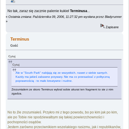
No tak, zaraz się zacznie palenie kukieł
Terminusa
...
«
Ostatnia zmiana: Października 09, 2006, 11:27:32 pm wysłana przez Bladyrunner
»
Zapisane
Terminus
Gość
Cytuj
Cytuj
Ale w "South Park" nabijają się ze wszystkich, nawet z siebie samych.
Każdy ma jakieś zabawne przywary. Nie ma co przesadzać z polityczną
poprawnością - to mało kreatywne i nudne.
Zrozumialem ze skoro Terminus wybral sobie akurat ten fragment to sie z nim
zgadza.
No to źle zrozumiałeś. Przykro mi z tego powodu, bo po kim jak po kim,
ale po Tobie nie spodziewałbym się takiej powierzchowności i
pochopności osądów.
Jestem zarówno przeciwnikiem wszelakiego rasizmu, jak i republikanów,