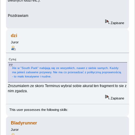
biednych ludzi etc.).
Pozdrawiam
Zapisane
dzi
Juror
Cytuj
Ale w "South Park" nabijają się ze wszystkich, nawet z siebie samych. Każdy
ma jakieś zabawne przywary. Nie ma co przesadzać z polityczną poprawnością
- to mało kreatywne i nudne.
Zrozumialem ze skoro Terminus wybral sobie akurat ten fragment to sie z
nim zgadza.
Zapisane
This user possesses the following skills:
Bladyrunner
Juror