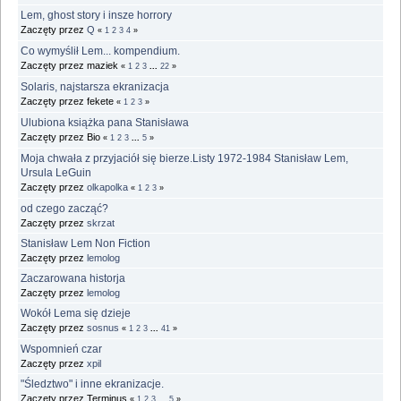
Lem, ghost story i insze horrory
Zaczęty przez
Q
«
1
2
3
4
»
Co wymyślił Lem... kompendium.
Zaczęty przez maziek
«
1
2
3
...
22
»
Solaris, najstarsza ekranizacja
Zaczęty przez fekete
«
1
2
3
»
Ulubiona książka pana Stanisława
Zaczęty przez Bio
«
1
2
3
...
5
»
Moja chwała z przyjaciół się bierze.Listy 1972-1984 Stanisław Lem,
Ursula LeGuin
Zaczęty przez
olkapolka
«
1
2
3
»
od czego zacząć?
Zaczęty przez
skrzat
Stanisław Lem Non Fiction
Zaczęty przez
lemolog
Zaczarowana historja
Zaczęty przez
lemolog
Wokół Lema się dzieje
Zaczęty przez
sosnus
«
1
2
3
...
41
»
Wspomnień czar
Zaczęty przez
xpil
"Śledztwo" i inne ekranizacje.
Zaczęty przez Terminus
«
1
2
3
...
5
»