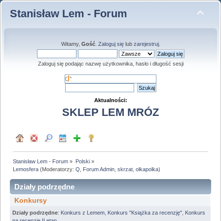
Stanisław Lem - Forum
Witamy,
Gość
.
Zaloguj się
lub
zarejestruj
.
Zaloguj się podając nazwę użytkownika, hasło i długość sesji
Aktualności:
SKLEP LEM MRÓZ
Stanisław Lem - Forum
»
Polski
»
Lemosfera
(Moderatorzy:
Q
,
Forum Admin
,
skrzat
,
olkapolka
)
Działy podrzędne
Konkursy
Działy podrzędne
:
Konkurs z Lemem
,
Konkurs "Książka za recenzję"
,
Konkurs
na recenzję II etap