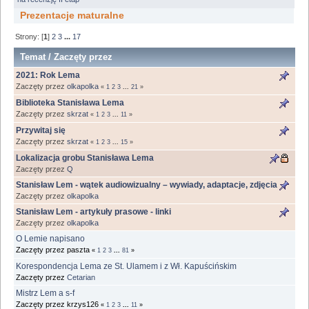
Prezentacje maturalne
Strony: [
1
]
2
3
...
17
Temat
/
Zaczęty przez
2021: Rok Lema
Zaczęty przez
olkapolka
«
1
2
3
...
21
»
Biblioteka Stanisława Lema
Zaczęty przez
skrzat
«
1
2
3
...
11
»
Przywitaj się
Zaczęty przez
skrzat
«
1
2
3
...
15
»
Lokalizacja grobu Stanisława Lema
Zaczęty przez
Q
Stanisław Lem - wątek audiowizualny – wywiady, adaptacje, zdjęcia
Zaczęty przez
olkapolka
Stanisław Lem - artykuły prasowe - linki
Zaczęty przez
olkapolka
O Lemie napisano
Zaczęty przez paszta
«
1
2
3
...
81
»
Korespondencja Lema ze St. Ulamem i z Wł. Kapuścińskim
Zaczęty przez
Cetarian
Mistrz Lem a s-f
Zaczęty przez krzys126
«
1
2
3
...
11
»