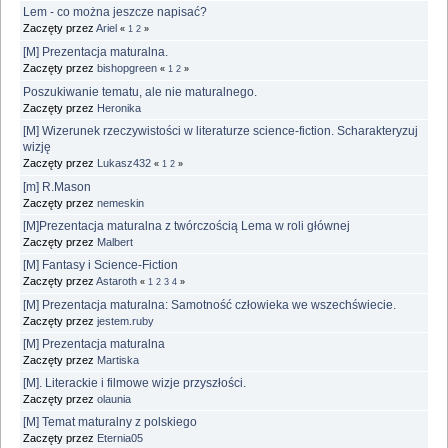
Lem - co można jeszcze napisać?
Zaczęty przez
Ariel
«
1
2
»
[M] Prezentacja maturalna.
Zaczęty przez
bishopgreen
«
1
2
»
Poszukiwanie tematu, ale nie maturalnego.
Zaczęty przez
Heronika
[M] Wizerunek rzeczywistości w literaturze science-fiction. Scharakteryzuj
wizję
Zaczęty przez
Lukasz432
«
1
2
»
[m] R.Mason
Zaczęty przez
nemeskin
[M]Prezentacja maturalna z twórczością Lema w roli głównej
Zaczęty przez
Malbert
[M] Fantasy i Science-Fiction
Zaczęty przez
Astaroth
«
1
2
3
4
»
[M] Prezentacja maturalna: Samotność człowieka we wszechświecie.
Zaczęty przez
jestem.ruby
[M] Prezentacja maturalna
Zaczęty przez
Martiska
[M]. Literackie i filmowe wizje przyszłości.
Zaczęty przez
olaunia
[M] Temat maturalny z polskiego
Zaczęty przez
Eternia05