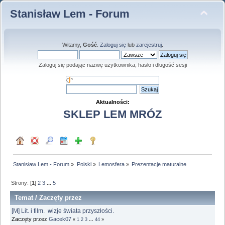
Stanisław Lem - Forum
Witamy,
Gość
.
Zaloguj się
lub
zarejestruj
.
Zaloguj się podając nazwę użytkownika, hasło i długość sesji
Aktualności:
SKLEP LEM MRÓZ
Stanisław Lem - Forum
»
Polski
»
Lemosfera
»
Prezentacje maturalne
Strony: [
1
]
2
3
...
5
Temat
/
Zaczęty przez
[M] Lit. i film. wizje świata przyszłości.
Zaczęty przez
Gacek07
«
1
2
3
...
44
»