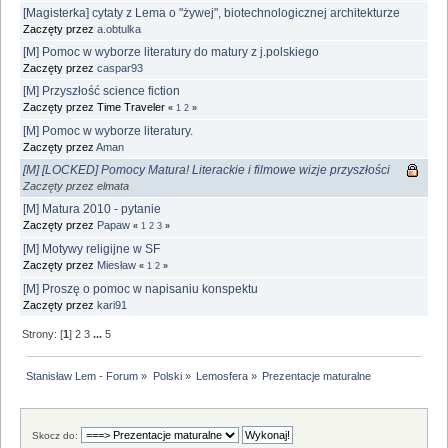
[Magisterka] cytaty z Lema o "żywej", biotechnologicznej architekturze
Zaczęty przez
a.obtulka
[M] Pomoc w wyborze literatury do matury z j.polskiego
Zaczęty przez
caspar93
[M] Przyszłość science fiction
Zaczęty przez Time Traveler
«
1
2
»
[M] Pomoc w wyborze literatury.
Zaczęty przez
Aman
[M] [LOCKED] Pomocy Matura! Literackie i filmowe wizje przyszłości
Zaczęty przez elmata
[M] Matura 2010 - pytanie
Zaczęty przez
Papaw
«
1
2
3
»
[M] Motywy religijne w SF
Zaczęty przez
Miesław
«
1
2
»
[M] Proszę o pomoc w napisaniu konspektu
Zaczęty przez
kari91
Strony: [
1
]
2
3
...
5
Stanisław Lem - Forum
»
Polski
»
Lemosfera
»
Prezentacje maturalne
Skocz do: