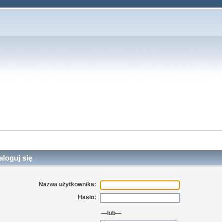
loguj się
Nazwa użytkownika:
Hasło:
—lub—