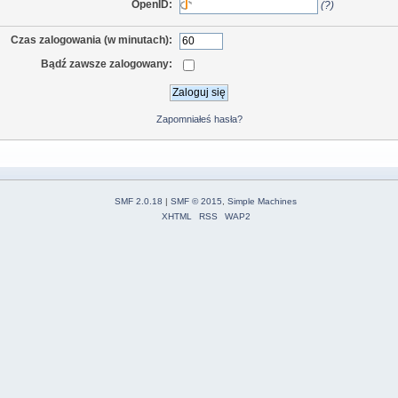
OpenID:
(?)
Czas zalogowania (w minutach):
Bądź zawsze zalogowany:
Zapomniałeś hasła?
SMF 2.0.18
|
SMF © 2015
,
Simple Machines
XHTML
RSS
WAP2