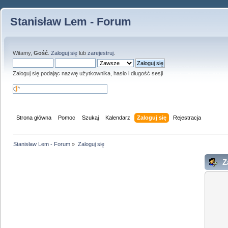
Stanisław Lem - Forum
Witamy,
Gość
.
Zaloguj się
lub
zarejestruj
.
Zaloguj się podając nazwę użytkownika, hasło i długość sesji
Strona główna
Pomoc
Szukaj
Kalendarz
Zaloguj się
Rejestracja
Stanisław Lem - Forum
»
Zaloguj się
Za