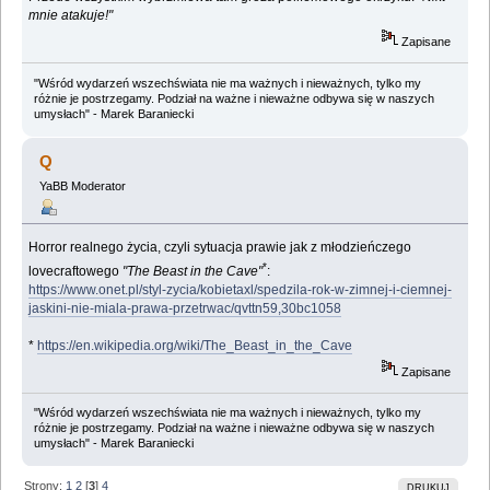
mnie atakuje!"
Zapisane
"Wśród wydarzeń wszechświata nie ma ważnych i nieważnych, tylko my
różnie je postrzegamy. Podział na ważne i nieważne odbywa się w naszych
umysłach" - Marek Baraniecki
Q
YaBB Moderator
Horror realnego życia, czyli sytuacja prawie jak z młodzieńczego
*
lovecraftowego
"The Beast in the Cave"
:
https://www.onet.pl/styl-zycia/kobietaxl/spedzila-rok-w-zimnej-i-ciemnej-
jaskini-nie-miala-prawa-przetrwac/qvttn59,30bc1058
*
https://en.wikipedia.org/wiki/The_Beast_in_the_Cave
Zapisane
"Wśród wydarzeń wszechświata nie ma ważnych i nieważnych, tylko my
różnie je postrzegamy. Podział na ważne i nieważne odbywa się w naszych
umysłach" - Marek Baraniecki
Strony:
1
2
[
3
]
4
DRUKUJ