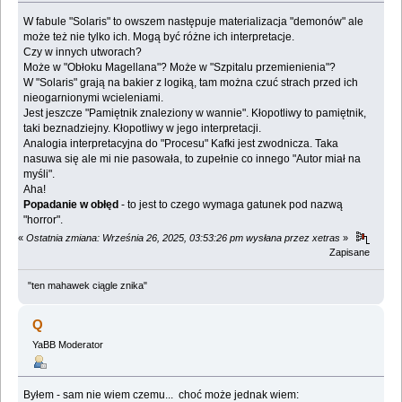
W fabule "Solaris" to owszem następuje materializacja "demonów" ale
może też nie tylko ich. Mogą być różne ich interpretacje.
Czy w innych utworach?
Może w "Obłoku Magellana"? Może w "Szpitalu przemienienia"?
W "Solaris" grają na bakier z logiką, tam można czuć strach przed ich
nieogarnionymi wcieleniami.
Jest jeszcze "Pamiętnik znaleziony w wannie". Kłopotliwy to pamiętnik,
taki beznadziejny. Kłopotliwy w jego interpretacji.
Analogia interpretacyjna do "Procesu" Kafki jest zwodnicza. Taka
nasuwa się ale mi nie pasowała, to zupełnie co innego "Autor miał na
myśli".
Aha!
Popadanie w obłęd
- to jest to czego wymaga gatunek pod nazwą
"horror".
«
Ostatnia zmiana: Września 26, 2025, 03:53:26 pm wysłana przez xetras
»
Zapisane
"ten mahawek ciągle znika"
Q
YaBB Moderator
Byłem - sam nie wiem czemu... choć może jednak wiem: