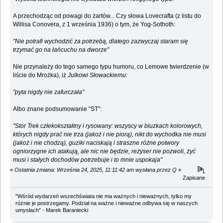
A przechodząc od powagi do żartów... Czy słowa Lovecrafta (z listu do
Willisa Conovera, z 1 września 1936) o tym, że Yog-Sothoth:
"Nie potrafi wychodzić za potrzebą, dlatego zazwyczaj staram się
trzymać go na łańcuchu na dworze"
Nie przynależy do tego samego typu humoru, co Lemowe twierdzenie (w
liście do Mrożka), iż
Julkowi Słowackiemu:
"pyta nigdy nie zafurczała"
Albo znane podsumowanie "ST":
"Stor Trek człekokształtny i rysowany: wszyscy w bluzkach kolorowych,
których nigdy prać nie trza (jakoż i nie piorą), nikt do wychodka nie musi
(jakoż i nie chodzą), guziki naciskają i straszne różne potwory
ogniorzygne ich atakują, ale nic nie będzie, reżyser nie pozwoli, żyć
musi i stałych dochodów potrzebuje i to mnie uspokaja"
«
Ostatnia zmiana: Września 24, 2025, 11:11:42 am wysłana przez Q
»
Zapisane
"Wśród wydarzeń wszechświata nie ma ważnych i nieważnych, tylko my
różnie je postrzegamy. Podział na ważne i nieważne odbywa się w naszych
umysłach" - Marek Baraniecki