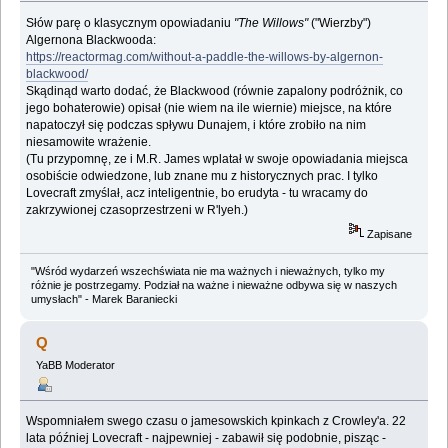
Słów parę o klasycznym opowiadaniu
"The Willows"
("Wierzby")
Algernona Blackwooda:
https://reactormag.com/without-a-paddle-the-willows-by-algernon-
blackwood/
Skądinąd warto dodać, że Blackwood (równie zapalony podróżnik, co
jego bohaterowie) opisał (nie wiem na ile wiernie) miejsce, na które
napatoczył się podczas spływu Dunajem, i które zrobiło na nim
niesamowite wrażenie.
(Tu przypomnę, ze i M.R. James wplatał w swoje opowiadania miejsca
osobiście odwiedzone, lub znane mu z historycznych prac. I tylko
Lovecraft zmyślał, acz inteligentnie, bo erudyta - tu wracamy do
zakrzywionej czasoprzestrzeni w R'lyeh.)
Zapisane
"Wśród wydarzeń wszechświata nie ma ważnych i nieważnych, tylko my
różnie je postrzegamy. Podział na ważne i nieważne odbywa się w naszych
umysłach" - Marek Baraniecki
Q
YaBB Moderator
Wspomniałem swego czasu o jamesowskich kpinkach z Crowley'a. 22
lata później Lovecraft - najpewniej - zabawił się podobnie, pisząc -