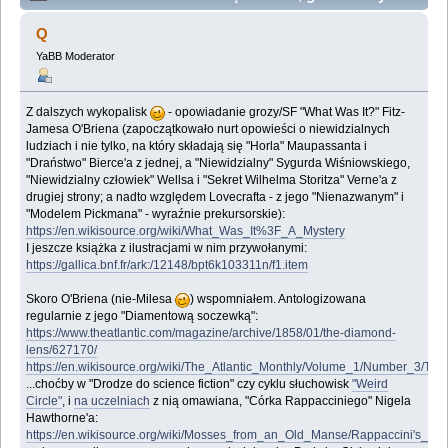
insze horrory (Przeczytany 143468 razy)
Q
YaBB Moderator
Z dalszych wykopalisk
- opowiadanie grozy/SF "What Was It?" Fitz-
Jamesa O'Briena (zapoczątkowało nurt opowieści o niewidzialnych
ludziach i nie tylko, na który składają się "Horla" Maupassanta i
"Draństwo" Bierce'a z jednej, a "Niewidzialny" Sygurda Wiśniowskiego,
"Niewidzialny człowiek" Wellsa i "Sekret Wilhelma Storitza" Verne'a z
drugiej strony; a nadto względem Lovecrafta - z jego "Nienazwanym" i
"Modelem Pickmana" - wyraźnie prekursorskie):
https://en.wikisource.org/wiki/What_Was_It%3F_A_Mystery
I jeszcze książka z ilustracjami w nim przywołanymi:
https://gallica.bnf.fr/ark:/12148/bpt6k103311n/f1.item
Skoro O'Briena (nie-Milesa
) wspomniałem. Antologizowana
regularnie z jego "Diamentową soczewką":
https://www.theatlantic.com/magazine/archive/1858/01/the-diamond-
lens/627170/
https://en.wikisource.org/wiki/The_Atlantic_Monthly/Volume_1/Number_3/T
...choćby w "Drodze do science fiction" czy cyklu słuchowisk
"Weird
Circle"
, i
na uczelniach
z nią omawiana, "Córka Rappacciniego" Nigela
Hawthorne'a:
https://en.wikisource.org/wiki/Mosses_from_an_Old_Manse/Rappaccini's_Da