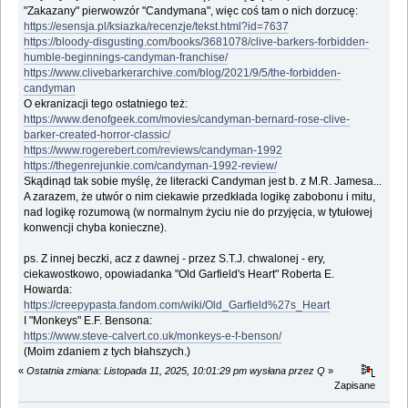
"Zakazany" pierwowzór "Candymana", więc coś tam o nich dorzucę:
https://esensja.pl/ksiazka/recenzje/tekst.html?id=7637
https://bloody-disgusting.com/books/3681078/clive-barkers-forbidden-
humble-beginnings-candyman-franchise/
https://www.clivebarkerarchive.com/blog/2021/9/5/the-forbidden-
candyman
O ekranizacji tego ostatniego też:
https://www.denofgeek.com/movies/candyman-bernard-rose-clive-
barker-created-horror-classic/
https://www.rogerebert.com/reviews/candyman-1992
https://thegenrejunkie.com/candyman-1992-review/
Skądinąd tak sobie myślę, że literacki Candyman jest b. z M.R. Jamesa...
A zarazem, że utwór o nim ciekawie przedkłada logikę zabobonu i mitu,
nad logikę rozumową (w normalnym życiu nie do przyjęcia, w tytułowej
konwencji chyba konieczne).
ps. Z innej beczki, acz z dawnej - przez S.T.J. chwalonej - ery,
ciekawostkowo, opowiadanka "Old Garfield's Heart" Roberta E.
Howarda:
https://creepypasta.fandom.com/wiki/Old_Garfield%27s_Heart
I "Monkeys" E.F. Bensona:
https://www.steve-calvert.co.uk/monkeys-e-f-benson/
(Moim zdaniem z tych błahszych.)
«
Ostatnia zmiana: Listopada 11, 2025, 10:01:29 pm wysłana przez Q
»
Zapisane