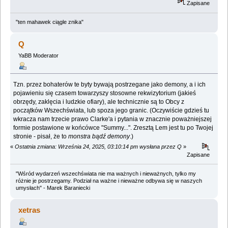
Zapisane
"ten mahawek ciągle znika"
Q
YaBB Moderator
Tzn. przez bohaterów te byty bywają postrzegane jako demony, a i ich
pojawieniu się czasem towarzyszy stosowne rekwizytorium (jakieś
obrzędy, zaklęcia i ludzkie ofiary), ale technicznie są to Obcy z
początków Wszechświata, lub spoza jego granic. (Oczywiście gdzieś tu
wkracza nam trzecie prawo Clarke'a i pytania w znacznie poważniejszej
formie postawione w końcówce "Summy...". Zresztą Lem jest tu po Twojej
stronie - pisał, że to
monstra bądź demony
.)
«
Ostatnia zmiana: Września 24, 2025, 03:10:14 pm wysłana przez Q
»
Zapisane
"Wśród wydarzeń wszechświata nie ma ważnych i nieważnych, tylko my
różnie je postrzegamy. Podział na ważne i nieważne odbywa się w naszych
umysłach" - Marek Baraniecki
xetras