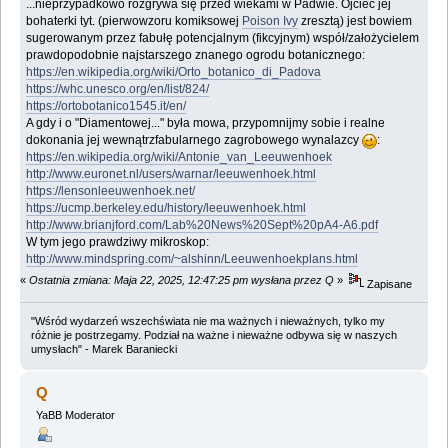
...nieprzypadkowo rozgrywa się przed wiekami w Padwie. Ojciec jej
bohaterki tyt. (pierwowzoru komiksowej
Poison Ivy
zresztą) jest bowiem
sugerowanym przez fabułę potencjalnym (fikcyjnym) współ/założycielem
prawdopodobnie najstarszego znanego ogrodu botanicznego:
https://en.wikipedia.org/wiki/Orto_botanico_di_Padova
https://whc.unesco.org/en/list/824/
https://ortobotanico1545.it/en/
A gdy i o "Diamentowej..." była mowa, przypomnijmy sobie i realne
dokonania jej wewnątrzfabularnego zagrobowego wynalazcy
:
https://en.wikipedia.org/wiki/Antonie_van_Leeuwenhoek
http://www.euronet.nl/users/warnar/leeuwenhoek.html
https://lensonleeuwenhoek.net/
https://ucmp.berkeley.edu/history/leeuwenhoek.html
http://www.brianjford.com/Lab%20News%20Sept%20pA4-A6.pdf
W tym jego prawdziwy mikroskop:
http://www.mindspring.com/~alshinn/Leeuwenhoekplans.html
«
Ostatnia zmiana: Maja 22, 2025, 12:47:25 pm wysłana przez Q
»
Zapisane
"Wśród wydarzeń wszechświata nie ma ważnych i nieważnych, tylko my
różnie je postrzegamy. Podział na ważne i nieważne odbywa się w naszych
umysłach" - Marek Baraniecki
Q
YaBB Moderator