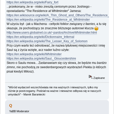
https://en.wikipedia.org/wiki/Fairy_fort
...przekonany, że w - nisko zresztą cenionym przez Joshiego -
opowiadaniu "The Residence at Whitminster" Jamesa:
https://en.wikisource.org/wiki/A_Thin_Ghost_and_Others/The_Residence_at_
https://en.wikipedia.org/wiki/The_Residence_at_Whitminster
W użyciu był - jak u Machena - celtycki folklor związany z
faeries
, a tu się
okazuje, że pochodzący ze znacznie bliższego autorowi klucza
:
http://www.users.globalnet.co.uk/~pardos/ArchiveWhitminster.html
https://en.wikipedia.org/wiki/Dictionnaire_Infernal
https://en.wikipedia.org/wiki/The_Lesser_Key_of_Solomon
Przy czym warto też odnotować, że nazwa tytułowej miejscowości i imię
Saul są z życia wzięte, acz nader luźno użyte:
https://en.wikipedia.org/wiki/Whitminster
https://en.wikipedia.org/wiki/Saul,_Gloucestershire
Skoro o Saulu mowa... Zastanawiam się czy słowa, że będzie mu
bardzo
zimno
, nie pochodzą ze swedenbergowych wyobrażeń Piekła (o których
pisał kiedyś Miłosz).
Zapisane
"Wśród wydarzeń wszechświata nie ma ważnych i nieważnych, tylko my
różnie je postrzegamy. Podział na ważne i nieważne odbywa się w naszych
umysłach" - Marek Baraniecki
Q
YaBB Moderator