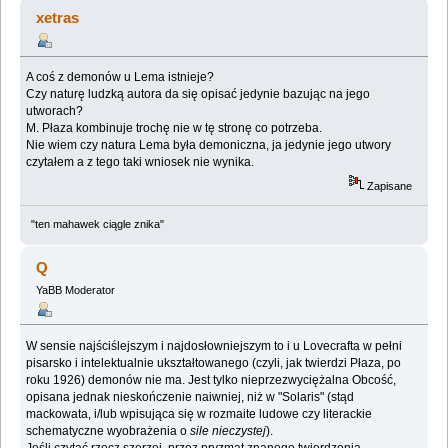
xetras
A coś z demonów u Lema istnieje?
Czy naturę ludzką autora da się opisać jedynie bazując na jego
utworach?
M. Płaza kombinuje trochę nie w tę stronę co potrzeba.
Nie wiem czy natura Lema była demoniczna, ja jedynie jego utwory
czytałem a z tego taki wniosek nie wynika.
Zapisane
"ten mahawek ciągle znika"
Q
YaBB Moderator
W sensie najściślejszym i najdosłowniejszym to i u Lovecrafta w pełni
pisarsko i intelektualnie ukształtowanego (czyli, jak twierdzi Płaza, po
roku 1926) demonów nie ma. Jest tylko nieprzezwyciężalna Obcość,
opisana jednak nieskończenie naiwniej, niż w "Solaris" (stąd
mackowata, i/lub wpisująca się w rozmaite ludowe czy literackie
schematyczne wyobrażenia o
sile nieczystej
).
Jeśli czytać rzecz szerzej, przez pryzmat znanego twierdzenia