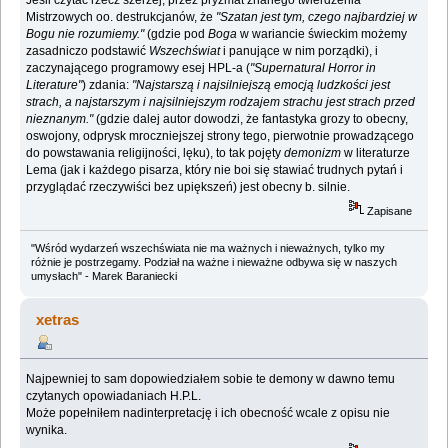
Mistrzowych oo. destrukcjanów, że
"Szatan jest tym, czego najbardziej w
Bogu nie rozumiemy."
(gdzie pod
Boga
w wariancie świeckim możemy
zasadniczo podstawić
Wszechświat
i panujące w nim porządki), i
zaczynającego programowy esej HPL-a (
"Supernatural Horror in
Literature"
) zdania:
"Najstarszą i najsilniejszą emocją ludzkości jest
strach, a najstarszym i najsilniejszym rodzajem strachu jest strach przed
nieznanym."
(gdzie dalej autor dowodzi, że fantastyka grozy to obecny,
oswojony, odprysk mroczniejszej strony tego, pierwotnie prowadzącego
do powstawania religijności, lęku), to tak pojęty
demonizm
w literaturze
Lema (jak i każdego pisarza, który nie boi się stawiać trudnych pytań i
przyglądać rzeczywiści bez upiększeń) jest obecny b. silnie.
Zapisane
"Wśród wydarzeń wszechświata nie ma ważnych i nieważnych, tylko my
różnie je postrzegamy. Podział na ważne i nieważne odbywa się w naszych
umysłach" - Marek Baraniecki
xetras
Najpewniej to sam dopowiedziałem sobie te demony w dawno temu
czytanych opowiadaniach H.P.L.
Może popełniłem nadinterpretację i ich obecność wcale z opisu nie
wynika.