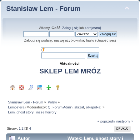
Stanisław Lem - Forum
Witamy,
Gość
.
Zaloguj się
lub
zarejestruj
.
Zaloguj się podając nazwę użytkownika, hasło i długość sesji
Aktualności:
SKLEP LEM MRÓZ
Stanisław Lem - Forum
»
Polski
»
Lemosfera
(Moderatorzy:
Q
,
Forum Admin
,
skrzat
,
olkapolka
) »
Lem, ghost story i insze horrory
« poprzedni
następny »
Strony:
1
2
[
3
]
4
DRUKUJ
Autor
Wątek: Lem, ghost story i