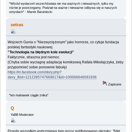
"Wśród wydarzeń wszechświata nie ma ważnych i nieważnych, tylko my
różnie je postrzegamy. Podział na ważne i nieważne odbywa się w naszych
umysłach" - Marek Baraniecki
xetras
Wojciech Gunia o "Niezwyciężonym" jako horrorze, co cytuje fundacja
polskiej fantastyki naukowej.
"Technologia na błędnym kole ewolucji"
Faktycznie, straszna jest niemoc.
(Chyba sobie wyciagnę adaptację komiksową Rafała Mikołajczyka, żeby
przypomnieć sobie ponownie fabułę)
https://m.facebook.com/story.php?
story_fbid=1212285747669617&id=100066646091836
Zapisane
"ten mahawek ciągle znika"
Q
YaBB Moderator
Przede wszystkim wybrzmiewa tam groza polifemowego okrzyku:
"Nikt