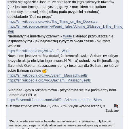
trzeba się zgodzić z Joshim, że należące do jego słabszych utworów
(acz jest tam trochę autentycznej grozy, z naciskiem na studium
przemocy domowej, której ofiarą pada przyjaciel narratora) -
opowiadanie "Coś na progu":
https://en.wikipedia.org/wiki/The_Thing_on_the_Doorstep
https://en.wikisource.org/wiki/Weird_Tales/Volume_29/Issue_1/The_Thing_o
step
Nieumarły/nieśmiertelny czarownik
Waite
z którego przypuszczalnie
inspirowany był - jak najbardziej żywym w owym czasie - okultystą
Waite'm:
https://en.wikipedia.org/wiki/A._E._Waite
Nawiasem jeszcze można dodać, że lovecraftowskie Arkham (w którym
toczy się akcja nie tylko tego utworu H.P.L..-a) uchodzi za fikcjonalizację
Salem lub Oakham (a zarazem jedną z inspiracji dla Gotham, po którym
sobie Batman szaleje
):
https://en.wikipedia.org/wiki/Salem,_Massachusetts
https://en.wikipedia.org/wiki/Oakham,_Massachusetts
Skądinąd - gdy o Arkham mowa - przypomina się taki pośmiertny hołd
Leibera dla HPL-a:
https://lovecraft.fandom.com/wiki/To_Arkham_and_the_Stars
«
Ostatnia zmiana: Września 16, 2025, 11:10:24 pm wysłana przez Q
»
Zapisane
"Wśród wydarzeń wszechświata nie ma ważnych i nieważnych, tylko my
różnie je postrzegamy. Podział na ważne i nieważne odbywa się w naszych