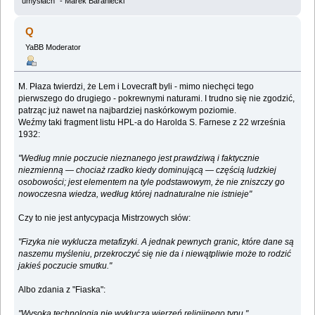
umysłach" - Marek Baraniecki
Q
YaBB Moderator
M. Płaza twierdzi, że Lem i Lovecraft byli - mimo niechęci tego
pierwszego do drugiego - pokrewnymi naturami. I trudno się nie zgodzić,
patrząc już nawet na najbardziej naskórkowym poziomie.
Weźmy taki fragment listu HPL-a do Harolda S. Farnese z 22 września
1932:
"Według mnie poczucie nieznanego jest prawdziwą i faktycznie
niezmienną — chociaż rzadko kiedy dominującą — częścią ludzkiej
osobowości; jest elementem na tyle podstawowym, że nie zniszczy go
nowoczesna wiedza, według której nadnaturalne nie istnieje"
Czy to nie jest antycypacja Mistrzowych słów:
"Fizyka nie wyklucza metafizyki. A jednak pewnych granic, które dane są
naszemu myśleniu, przekroczyć się nie da i niewątpliwie może to rodzić
jakieś poczucie smutku."
Albo zdania z "Fiaska":
"Wysoka technologia nie wyklucza wierzeń religijnego typu."