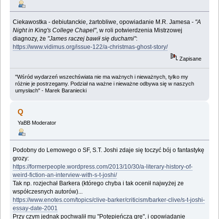
Ciekawostka - debiutanckie, żartobliwe, opowiadanie M.R. Jamesa -
"A
Night in King's College Chapel"
, w roli potwierdzenia Mistrzowej
diagnozy, że
"James raczej bawił się duchami"
:
https://www.vidimus.org/issue-122/a-christmas-ghost-story/
Zapisane
"Wśród wydarzeń wszechświata nie ma ważnych i nieważnych, tylko my
różnie je postrzegamy. Podział na ważne i nieważne odbywa się w naszych
umysłach" - Marek Baraniecki
Q
YaBB Moderator
Podobny do Lemowego o SF, S.T. Joshi zdaje się toczyć bój o fantastykę
grozy:
https://formerpeople.wordpress.com/2013/10/30/a-literary-history-of-
weird-fiction-an-interview-with-s-t-joshi/
Tak np. rozjechał Barkera (którego chyba i tak ocenił najwyżej ze
współczesnych autorów)...
https://www.enotes.com/topics/clive-barker/criticism/barker-clive/s-t-joshi-
essay-date-2001
Przy czym jednak pochwalił mu "Potępieńczą grę", i opowiadanie