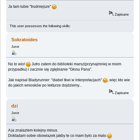
Ja tam lubie "trudniejsze"
Zapisane
This user possesses the following skills:
Sokratoides
Juror
No to wio!
Jutro zatem do biblioteki marsz(przynajmniej w moim
przypadku) i zacznie się zgłębianie "Głosu Pana".
Jak napisal Bladyrunner: "diabel tkwi w interpretacjach"
, więc kto wie
do jakich wniosków po lekturze dojdziemy...
Zapisane
dzi
Juror
A ja znalazlem kolejny minus.
Dokladam sobie obowiazek jakby te co mam bylo za malo