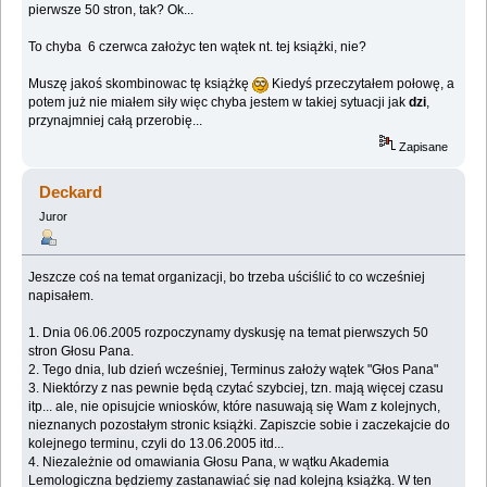
pierwsze 50 stron, tak? Ok...
To chyba 6 czerwca założyc ten wątek nt. tej książki, nie?
Muszę jakoś skombinowac tę książkę
Kiedyś przeczytałem połowę, a
potem już nie miałem siły więc chyba jestem w takiej sytuacji jak
dzi
,
przynajmniej całą przerobię...
Zapisane
Deckard
Juror
Jeszcze coś na temat organizacji, bo trzeba uściślić to co wcześniej
napisałem.
1. Dnia 06.06.2005 rozpoczynamy dyskusję na temat pierwszych 50
stron Głosu Pana.
2. Tego dnia, lub dzień wcześniej, Terminus założy wątek "Głos Pana"
3. Niektórzy z nas pewnie będą czytać szybciej, tzn. mają więcej czasu
itp... ale, nie opisujcie wniosków, które nasuwają się Wam z kolejnych,
nieznanych pozostałym stronic książki. Zapiszcie sobie i zaczekajcie do
kolejnego terminu, czyli do 13.06.2005 itd...
4. Niezależnie od omawiania Głosu Pana, w wątku Akademia
Lemologiczna będziemy zastanawiać się nad kolejną książką. W ten