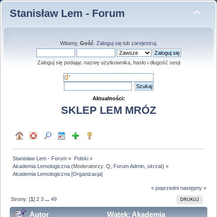
Stanisław Lem - Forum
Witamy,
Gość
.
Zaloguj się
lub
zarejestruj
.
Zaloguj się podając nazwę użytkownika, hasło i długość sesji
Aktualności:
SKLEP LEM MRÓZ
Stanisław Lem - Forum
»
Polski
»
Akademia Lemologiczna
(Moderatorzy:
Q
,
Forum Admin
,
skrzat
) »
Akademia Lemologiczna [Organizacja]
« poprzedni
następny »
Strony: [
1
]
2
3
...
49
DRUKUJ
Autor
Wątek: Akademia