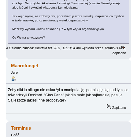
coś byc. Na przykład Akadamia Lemologii Stosowanej (a może Teoretycznej)
albo krócej, i zwięźlej: Akademia Lemologiczna.
Tak więc myślę, że zrobimy tak, poczekam jeszcze troszkę, napiszcie co myślicie
o takiej nazwie, po czym utworzę wątek organizacyjny.
Możemy wyboru książki dokonac już w tym wątku organizacyjnym.
Co Wy na to wszystko?
«
Ostatnia zmiana: Kwietnia 08, 2011, 12:13:34 am wysłana przez Terminus
»
Zapisane
Macrofungel
Juror
Żeby nikt tu nikogo nie oskarżył o manipulację, podpisuję się pod tym, co
oświadczyił Deckard. "Głos Pana" jak dla mnie jak najbardziej pasuje.
Są jeszcze jakieś inne propozycje?
Zapisane
Terminus
Gość