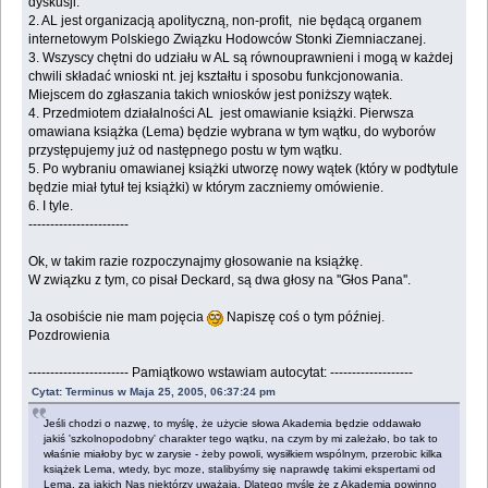
dyskusji.
2. AL jest organizacją apolityczną, non-profit, nie będącą organem
internetowym Polskiego Związku Hodowców Stonki Ziemniaczanej.
3. Wszyscy chętni do udziału w AL są równouprawnieni i mogą w każdej
chwili składać wnioski nt. jej kształtu i sposobu funkcjonowania.
Miejscem do zgłaszania takich wniosków jest poniższy wątek.
4. Przedmiotem działalności AL jest omawianie książki. Pierwsza
omawiana książka (Lema) będzie wybrana w tym wątku, do wyborów
przystępujemy już od następnego postu w tym wątku.
5. Po wybraniu omawianej książki utworzę nowy wątek (który w podtytule
będzie miał tytuł tej książki) w którym zaczniemy omówienie.
6. I tyle.
-----------------------
Ok, w takim razie rozpoczynajmy głosowanie na książkę.
W związku z tym, co pisał Deckard, są dwa głosy na ''Głos Pana''.
Ja osobiście nie mam pojęcia
Napiszę coś o tym później.
Pozdrowienia
----------------------- Pamiątkowo wstawiam autocytat: -------------------
Cytat: Terminus w Maja 25, 2005, 06:37:24 pm
Jeśli chodzi o nazwę, to myślę, że użycie słowa Akademia będzie oddawało
jakiś 'szkolnopodobny' charakter tego wątku, na czym by mi zależało, bo tak to
właśnie miałoby byc w zarysie - żeby powoli, wysiłkiem wspólnym, przerobic kilka
książek Lema, wtedy, byc moze, stalibyśmy się naprawdę takimi ekspertami od
Lema, za jakich Nas niektórzy uważają. Dlatego myślę że z Akademią powinno