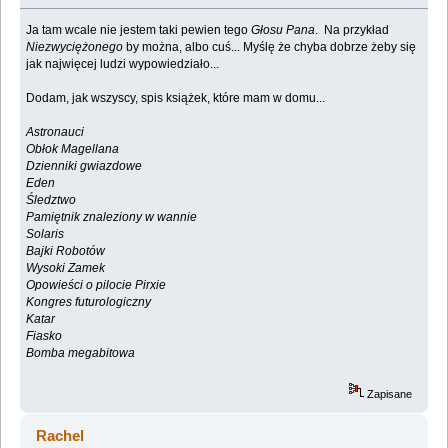
Ja tam wcale nie jestem taki pewien tego
Głosu Pana
. Na przykład
Niezwyciężonego
by można, albo cuś... Myślę że chyba dobrze żeby się
jak najwięcej ludzi wypowiedziało...
Dodam, jak wszyscy, spis książek, które mam w domu...
Astronauci
Obłok Magellana
Dzienniki gwiazdowe
Eden
Śledztwo
Pamiętnik znaleziony w wannie
Solaris
Bajki Robotów
Wysoki Zamek
Opowieści o pilocie Pirxie
Kongres futurologiczny
Katar
Fiasko
Bomba megabitowa
Zapisane
Rachel