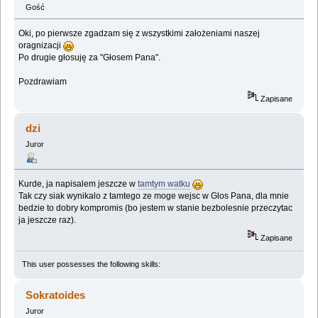
Gość
Oki, po pierwsze zgadzam się z wszystkimi założeniami naszej
oragnizacji
Po drugie głosuję za "Głosem Pana".
Pozdrawiam
Zapisane
dzi
Juror
Kurde, ja napisalem jeszcze w
tamtym watku
Tak czy siak wynikalo z tamtego ze moge wejsc w Glos Pana, dla mnie
bedzie to dobry kompromis (bo jestem w stanie bezbolesnie przeczytac
ja jeszcze raz).
Zapisane
This user possesses the following skills:
Sokratoides
Juror