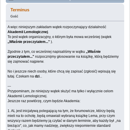
Lemologiczna [Organizacja] (Przeczytany 1127318
Terminus
razy)
Gość
A więc niniejszym zakładam wątek rozpoczynający działalność
Akademii Lemologicznej
.
To jest wątek organizacyjny, o którym była mowa wcześniej (wątek
,,Właśnie przeczytałem..."
).
Zgodnie z tym, co wcześniej napisaliśmy w wątku
,,Właśnie
przeczytałem..."
rozpocznijmy głosowanie na książkę, którą będziemy
się zajmować najpierw.
No i jeszcze niech osoby, które chcą się zapisać (zgłosić) wpisują się
tutaj. Czekam na
dzi
...
---
Przypominam, że niniejszy wątek służyć ma tylko i wyłącznie celom
Akademii Lemologicznej.
Jeszcze raz powtórzę, czym będzie Akademia:
1. AL jest inicjatywą polegającą na tym, że forumowicze, którzy będą
mieli na to ochotę, będą omawiali wybraną książkę Lema, przy czym
wszyscy razem będziemy ją czytać w danym terminie, aby każdy był ,,na
bieżąco'', co, jak mamy nadzieję, zwiększy niepomiernie standard