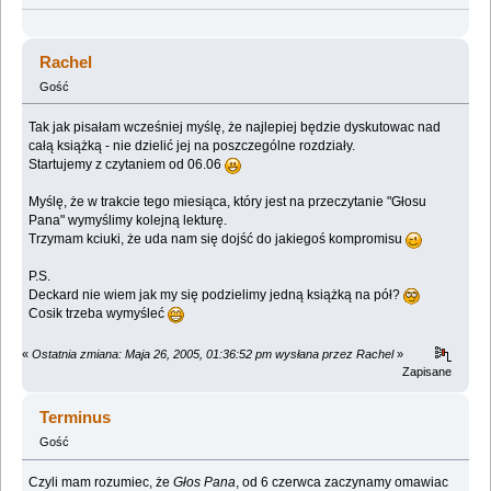
Rachel
Gość
Tak jak pisałam wcześniej myślę, że najlepiej będzie dyskutowac nad
całą książką - nie dzielić jej na poszczególne rozdziały.
Startujemy z czytaniem od 06.06
Myślę, że w trakcie tego miesiąca, który jest na przeczytanie "Głosu
Pana" wymyślimy kolejną lekturę.
Trzymam kciuki, że uda nam się dojść do jakiegoś kompromisu
P.S.
Deckard nie wiem jak my się podzielimy jedną książką na pół?
Cosik trzeba wymyśleć
«
Ostatnia zmiana: Maja 26, 2005, 01:36:52 pm wysłana przez Rachel
»
Zapisane
Terminus
Gość
Czyli mam rozumiec, że
Głos Pana
, od 6 czerwca zaczynamy omawiac