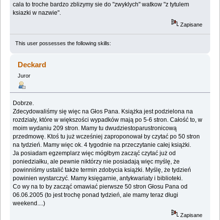
cala to troche bardzo zblizymy sie do "zwyklych" watkow "z tytulem
ksiazki w nazwie".
Zapisane
This user possesses the following skills:
Deckard
Juror
Dobrze.
Zdecydowaliśmy się więc na Głos Pana. Książka jest podzielona na
rozdziały, które w większości wypadków mają po 5-6 stron. Całość to, w
moim wydaniu 209 stron. Mamy tu dwudziestoparustronicową
przedmowę. Ktoś tu już wcześniej zaproponował by czytać po 50 stron
na tydzień. Mamy więc ok. 4 tygodnie na przeczytanie całej książki.
Ja posiadam egzemplarz więc mógłbym zacząć czytać już od
poniedziałku, ale pewnie niktórzy nie posiadają więc myślę, że
powinniśmy ustalić także termin zdobycia książki. Myślę, że tydzień
powinien wystarczyć. Mamy księgarnie, antykwariaty i biblioteki.
Co wy na to by zacząć omawiać pierwsze 50 stron Głosu Pana od
06.06.2005 (to jest trochę ponad tydzień, ale mamy teraz długi
weekend....)
Zapisane