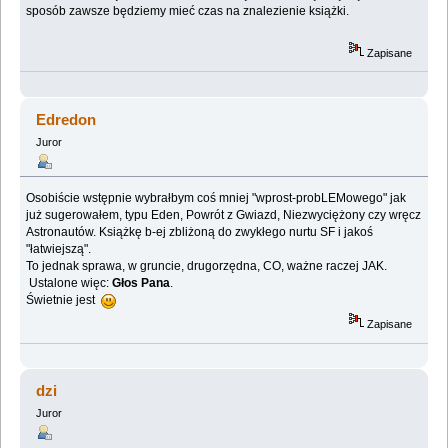
sposób zawsze będziemy mieć czas na znalezienie książki.
Zapisane
Edredon
Juror
Osobiście wstępnie wybrałbym coś mniej "wprost-probLEMowego" jak
już sugerowałem, typu Eden, Powrót z Gwiazd, Niezwyciężony czy wręcz
Astronautów. Książkę b-ej zbliżoną do zwykłego nurtu SF i jakoś
"łatwiejszą".
To jednak sprawa, w gruncie, drugorzędna, CO, ważne raczej JAK.
Ustalone więc:
Głos Pana
.
Świetnie jest
Zapisane
dzi
Juror