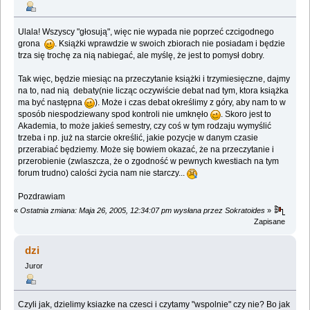
Ulala! Wszyscy "głosują", więc nie wypada nie poprzeć czcigodnego
grona
. Książki wprawdzie w swoich zbiorach nie posiadam i będzie
trza się trochę za nią nabiegać, ale myślę, że jest to pomysł dobry.
Tak więc, będzie miesiąc na przeczytanie książki i trzymiesięczne, dajmy
na to, nad nią debaty(nie licząc oczywiście debat nad tym, ktora książka
ma być następna
). Może i czas debat określimy z góry, aby nam to w
sposób niespodziewany spod kontroli nie umknęło
. Skoro jest to
Akademia, to może jakieś semestry, czy coś w tym rodzaju wymyślić
trzeba i np. już na starcie określić, jakie pozycje w danym czasie
przerabiać będziemy. Może się bowiem okazać, że na przeczytanie i
przerobienie (zwlaszcza, że o zgodność w pewnych kwestiach na tym
forum trudno) calości życia nam nie starczy...
Pozdrawiam
«
Ostatnia zmiana: Maja 26, 2005, 12:34:07 pm wysłana przez Sokratoides
»
Zapisane
dzi
Juror
Czyli jak, dzielimy ksiazke na czesci i czytamy "wspolnie" czy nie? Bo jak