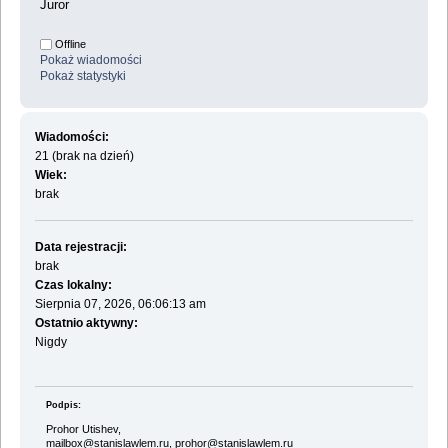
Juror
Offline
Pokaż wiadomości
Pokaż statystyki
Wiadomości:
21 (brak na dzień)
Wiek:
brak
Data rejestracji:
brak
Czas lokalny:
Sierpnia 07, 2026, 06:06:13 am
Ostatnio aktywny:
Nigdy
Podpis:
Prohor Utishev,
mailbox@stanislawlem.ru, prohor@stanislawlem.ru