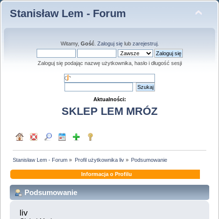
Stanisław Lem - Forum
Witamy,
Gość
.
Zaloguj się
lub
zarejestruj
.
Zaloguj się podając nazwę użytkownika, hasło i długość sesji
Aktualności:
SKLEP LEM MRÓZ
Stanisław Lem - Forum
»
Profil użytkownika liv
»
Podsumowanie
Informacja o Profilu
Podsumowanie
liv 