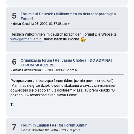
5
Forum auf Deutsch
/
Willkommen im deutschsprachigen
Forum!
«
dnia:
Grudnia 03, 2009, 01:37:08 pm »
Herzlich Willkommen im deutschsprachigen Forum! Die Webseite
www.german.lem.pl
startet nächste Woche
6
Organizacja forum
/
Re: Jasna Cholera! [DO ADMINA!
FORUM SKACZE!!!]
«
dnia:
Października 15, 2006, 09:47:12 am »
Przepraszam za skaczące forum (które już nie powinno skakać).
Mam nadzieję, że dzięki owemu skakaniu wszyscy przynajmniej
dowiedzeli się o spotkaniu z doktorem Płazą, autorem książki "O
poznaniu w twórczości Stanisława Lema"...
TL
7
Forum in English
/
Re: for Forum Admin
«
dnia:
Kwietnia 02, 2004, 03:35:59 pm »