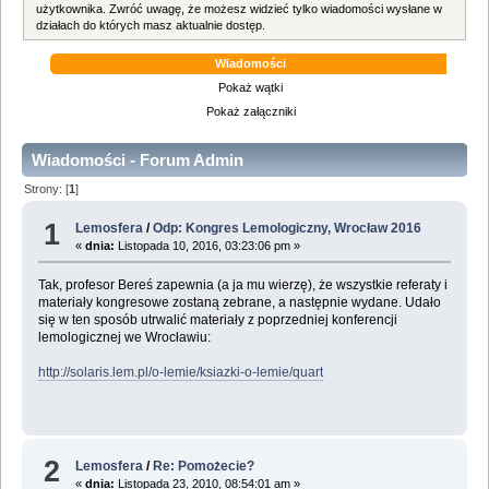
użytkownika. Zwróć uwagę, że możesz widzieć tylko wiadomości wysłane w
działach do których masz aktualnie dostęp.
Wiadomości
Pokaż wątki
Pokaż załączniki
Wiadomości - Forum Admin
Strony: [
1
]
1
Lemosfera
/
Odp: Kongres Lemologiczny, Wrocław 2016
«
dnia:
Listopada 10, 2016, 03:23:06 pm »
Tak, profesor Bereś zapewnia (a ja mu wierzę), że wszystkie referaty i
materiały kongresowe zostaną zebrane, a następnie wydane. Udało
się w ten sposób utrwalić materiały z poprzedniej konferencji
lemologicznej we Wrocławiu:
http://solaris.lem.pl/o-lemie/ksiazki-o-lemie/quart
2
Lemosfera
/
Re: Pomożecie?
«
dnia:
Listopada 23, 2010, 08:54:01 am »