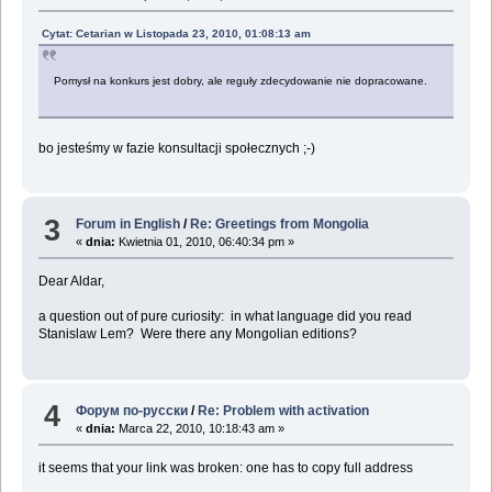
Cytat: Cetarian w Listopada 23, 2010, 01:08:13 am
Pomysł na konkurs jest dobry, ale reguły zdecydowanie nie dopracowane.
bo jesteśmy w fazie konsultacji społecznych ;-)
3
Forum in English
/
Re: Greetings from Mongolia
«
dnia:
Kwietnia 01, 2010, 06:40:34 pm »
Dear Aldar,
a question out of pure curiosity: in what language did you read
Stanislaw Lem? Were there any Mongolian editions?
4
Форум по-русски
/
Re: Problem with activation
«
dnia:
Marca 22, 2010, 10:18:43 am »
it seems that your link was broken: one has to copy full address